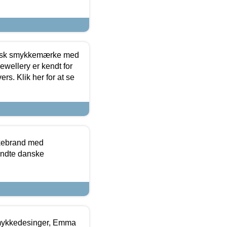
dansk smykkemærke med
ewellery er kendt for
ers. Klik her for at se
kkebrand med
ndte danske
mykkedesinger, Emma