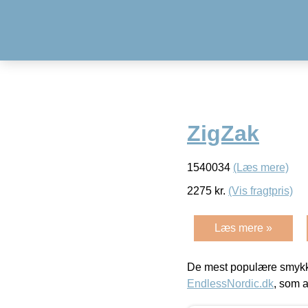
ZigZak
1540034
(Læs mere)
2275
kr.
(Vis fragtpris)
Læs mere »
De mest populære smykk
EndlessNordic.dk
, som a