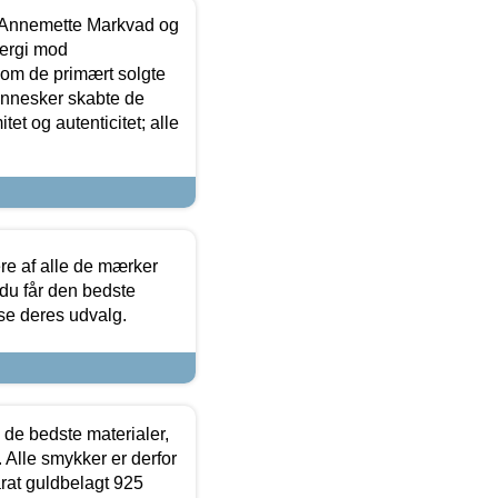
- Annemette Markvad og
ergi mod
som de primært solgte
mennesker skabte de
et og autenticitet; alle
.
re af alle de mærker
 du får den bedste
 se deres udvalg.
 de bedste materialer,
 Alle smykker er derfor
arat guldbelagt 925