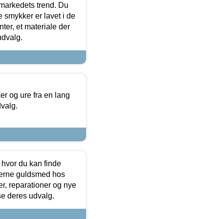
markedets trend. Du
e smykker er lavet i de
ter, et materiale der
udvalg.
 og ure fra en lang
dvalg.
 hvor du kan finde
terne guldsmed hos
r, reparationer og nye
se deres udvalg.