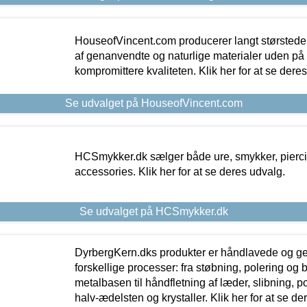
HouseofVincent.com producerer langt størstede
af genanvendte og naturlige materialer uden p
kompromittere kvaliteten. Klik her for at se dere
Se udvalget på HouseofVincent.com
HCSmykker.dk sælger både ure, smykker, pierc
accessories. Klik her for at se deres udvalg.
Se udvalget på HCSmykker.dk
DyrbergKern.dks produkter er håndlavede og 
forskellige processer: fra støbning, polering og
metalbasen til håndfletning af læder, slibning, p
halv-ædelsten og krystaller. Klik her for at se de