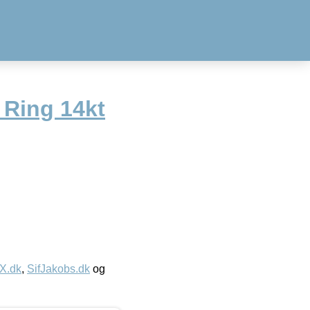
 Ring 14kt
IX.dk
,
SifJakobs.dk
og