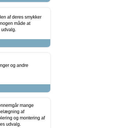
len af deres smykker
å nogen måde at
s udvalg.
inger og andre
gennemgår mange
 belægning af
olering og montering af
res udvalg.