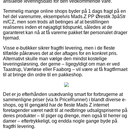
anslåede leveringsdato for den vedkommende vare.
Temmelig mange online shops byder på 1 dags fragt på en
hel del varenumre, eksempelvis Mads.Z PP Ørestik 3påStr
m/CZ, men som trods alt betinges af at bestillingen
realiseres inden et nøjagtigt tidspunkt, således at de
garanteret kan nå at få varerne pakket før personalet drager
hjemad.
Visse e-butikker sikrer fragtfri levering, men i de fleste
tilfælde påkræves det at der aftages for en konkret pris.
Alternativt skulle man vælge den mindst kostelige
leveringsløsning, der gerne – ligegyldigt om man er ved
Taastrup, Værløse eller Faaborg – vil være at få fragtfirmaet
til at bringe din ordre til en pakkeshop.
Det er jo efterhånden usædvanlig smart for forbrugerne at
sammenligne priser (via fx PriceRunner) i blandt diverse e-
shops, og til gengæld har de fleste Mads Z internet
foretagender været nødt til at nedbringe udsalgspriserne på
deres produkter – til piger og drenge, men også til herrer og
damer – eftertrykkeligt, og endda nogle gange byde på
fragtfri levering.