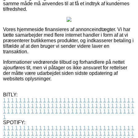
samme måde må anvendes til at få et indtryk af kundernes
tilfredshed.
Vores hjemmeside finansieres af annonceindtægter. Vi har
tætte samarbejder med flere internet handler i form af at vi
præsenterer butikkernes produkter, og indkasserer betaling i
tilfælde af at den bruger vi sender videre laver en
transaktion.
Informationer vedrørende tilbud og forhandlere på nettet
ajourføres tit, men vi påtager os ikke ansvaret for rettelser
der måtte være udarbejdet siden sidste opdatering af
websitets oplysninger.
BITLY:
1
1
1
1
1
1
1
1
1
1
1
1
1
1
1
1
1
1
1
1
1
1
1
1
1
1
1
1
1
1
1
1
1
1
1
1
1
1
1
1
1
1
1
1
1
1
1
1
1
1
1
1
1
1
1
1
1
1
1
1
1
1
1
1
1
1
1
1
1
1
1
1
1
1
1
1
1
1
1
1
1
1
1
1
1
1
1
1
1
1
1
1
1
1
1
1
1
1
1
1
SPOTIFY:
1
1
1
1
1
1
1
1
1
1
1
1
1
1
1
1
1
1
1
1
1
1
1
1
1
1
1
1
1
1
1
1
1
1
1
1
1
1
1
1
1
1
1
1
1
1
1
1
1
1
1
1
1
1
1
1
1
1
1
1
1
1
1
1
1
1