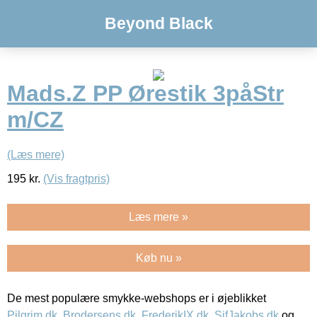
Beyond Black
Mads.Z PP Ørestik 3påStr
m/CZ
(Læs mere)
195
kr.
(Vis fragtpris)
Læs mere »
Køb nu »
De mest populære smykke-webshops er i øjeblikket
Pilgrim.dk
,
Brodersens.dk
,
FrederikIX.dk
,
SifJakobs.dk
og