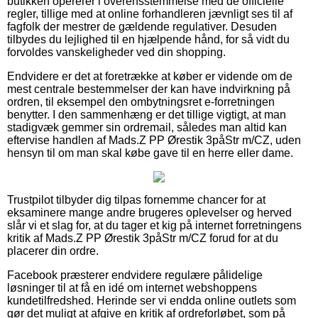
butikken opererer i overensstemmelse med de officielle
regler, tillige med at online forhandleren jævnligt ses til af
fagfolk der mestrer de gældende regulativer. Desuden
tilbydes du lejlighed til en hjælpende hånd, for så vidt du
forvoldes vanskeligheder ved din shopping.
Endvidere er det at foretrække at køber er vidende om de
mest centrale bestemmelser der kan have indvirkning på
ordren, til eksempel den ombytningsret e-forretningen
benytter. I den sammenhæng er det tillige vigtigt, at man
stadigvæk gemmer sin ordremail, således man altid kan
eftervise handlen af Mads.Z PP Ørestik 3påStr m/CZ, uden
hensyn til om man skal købe gave til en herre eller dame.
Trustpilot tilbyder dig tilpas fornemme chancer for at
eksaminere mange andre brugeres oplevelser og herved
slår vi et slag for, at du tager et kig på internet forretningens
kritik af Mads.Z PP Ørestik 3påStr m/CZ forud for at du
placerer din ordre.
Facebook præsterer endvidere regulære pålidelige
løsninger til at få en idé om internet webshoppens
kundetilfredshed. Herinde ser vi endda online outlets som
gør det muligt at afgive en kritik af ordreforløbet, som på