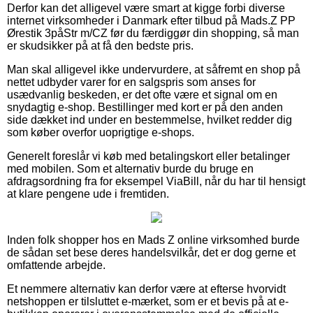
Derfor kan det alligevel være smart at kigge forbi diverse
internet virksomheder i Danmark efter tilbud på Mads.Z PP
Ørestik 3påStr m/CZ før du færdiggør din shopping, så man
er skudsikker på at få den bedste pris.
Man skal alligevel ikke undervurdere, at såfremt en shop på
nettet udbyder varer for en salgspris som anses for
usædvanlig beskeden, er det ofte være et signal om en
snydagtig e-shop. Bestillinger med kort er på den anden
side dækket ind under en bestemmelse, hvilket redder dig
som køber overfor uoprigtige e-shops.
Generelt foreslår vi køb med betalingskort eller betalinger
med mobilen. Som et alternativ burde du bruge en
afdragsordning fra for eksempel ViaBill, når du har til hensigt
at klare pengene ude i fremtiden.
Inden folk shopper hos en Mads Z online virksomhed burde
de sådan set bese deres handelsvilkår, det er dog gerne et
omfattende arbejde.
Et nemmere alternativ kan derfor være at efterse hvorvidt
netshoppen er tilsluttet e-mærket, som er et bevis på at e-