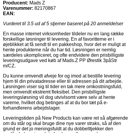
Producent:
Mads Z
Varenummer:
82170867
EAN:
Vurderet til
3.5
ud af 5 stjerner baseret på
20
anmeldelser
En masse internet virksomheder tildeler nu en lang række
forskellige løsninger til levering. En af favoritterne er i
øjeblikket at få sendt til en pakkeshop, hvor det er muligt at
hente produkterne når du har tid. Løsningen er nemlig
særdeles ukompliceret, og ofte endvidere den prisbilligste
leveringsudgave ved køb af Mads.Z PP Ørestik 3påStr
m/CZ.
Du kunne omvendt afveje for og imod at bestille levering
hjem til din privatadresse eller til adressen på dit arbejde.
Løsningen viser sig til tider en tak mere omkostningsfuld,
men omvendt ekstremt fleksibel. Den prisbilligste
leveringsløsning vil dog utvivlsomt være selv at hente
varerne, hvilket dog betinges af at du bor tæt på e-
forhandlerens arbejdslager.
Leveringstiden på New Products kan være ret så afgørende
om du står og skal bruge dine nye varer straks, så af den
grund er det jo meningsfuldt at du dobbelttjekker den