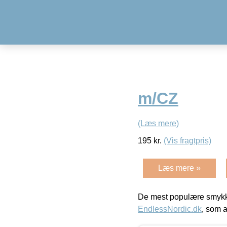
m/CZ
(Læs mere)
195
kr.
(Vis fragtpris)
Læs mere »
De mest populære smykk
EndlessNordic.dk
, som a