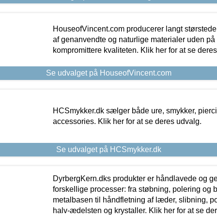
HouseofVincent.com producerer langt størstede
af genanvendte og naturlige materialer uden p
kompromittere kvaliteten. Klik her for at se dere
Se udvalget på HouseofVincent.com
HCSmykker.dk sælger både ure, smykker, pierc
accessories. Klik her for at se deres udvalg.
Se udvalget på HCSmykker.dk
DyrbergKern.dks produkter er håndlavede og 
forskellige processer: fra støbning, polering og
metalbasen til håndfletning af læder, slibning, p
halv-ædelsten og krystaller. Klik her for at se de