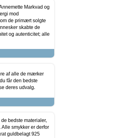
- Annemette Markvad og
ergi mod
som de primært solgte
mennesker skabte de
et og autenticitet; alle
.
re af alle de mærker
 du får den bedste
 se deres udvalg.
 de bedste materialer,
 Alle smykker er derfor
arat guldbelagt 925