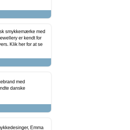
dansk smykkemærke med
ewellery er kendt for
ers. Klik her for at se
kkebrand med
ndte danske
mykkedesinger, Emma