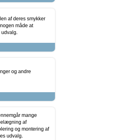
len af deres smykker
å nogen måde at
s udvalg.
inger og andre
gennemgår mange
 belægning af
olering og montering af
res udvalg.