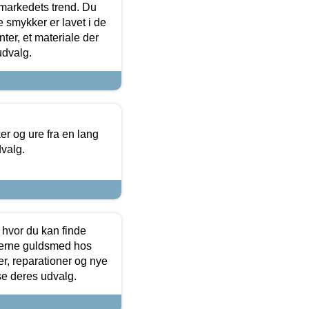
markedets trend. Du
e smykker er lavet i de
ter, et materiale der
udvalg.
 og ure fra en lang
dvalg.
 hvor du kan finde
terne guldsmed hos
r, reparationer og nye
se deres udvalg.