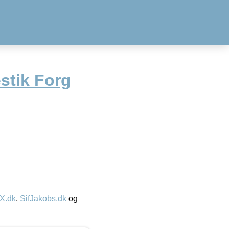
stik Forg
IX.dk
,
SifJakobs.dk
og