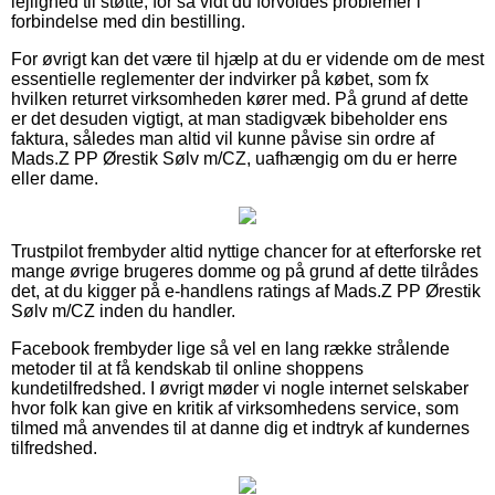
lejlighed til støtte, for så vidt du forvoldes problemer i
forbindelse med din bestilling.
For øvrigt kan det være til hjælp at du er vidende om de mest
essentielle reglementer der indvirker på købet, som fx
hvilken returret virksomheden kører med. På grund af dette
er det desuden vigtigt, at man stadigvæk bibeholder ens
faktura, således man altid vil kunne påvise sin ordre af
Mads.Z PP Ørestik Sølv m/CZ, uafhængig om du er herre
eller dame.
Trustpilot frembyder altid nyttige chancer for at efterforske ret
mange øvrige brugeres domme og på grund af dette tilrådes
det, at du kigger på e-handlens ratings af Mads.Z PP Ørestik
Sølv m/CZ inden du handler.
Facebook frembyder lige så vel en lang række strålende
metoder til at få kendskab til online shoppens
kundetilfredshed. I øvrigt møder vi nogle internet selskaber
hvor folk kan give en kritik af virksomhedens service, som
tilmed må anvendes til at danne dig et indtryk af kundernes
tilfredshed.