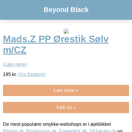
Beyond Black
Mads.Z PP Ørestik Sølv
m/CZ
(Læs mere)
195
kr.
(Vis fragtpris)
Læs mere »
Køb nu »
De mest populære smykke-webshops er i øjeblikket
Pilgrim.dk
,
Brodersens.dk
,
FrederikIX.dk
,
SifJakobs.dk
og