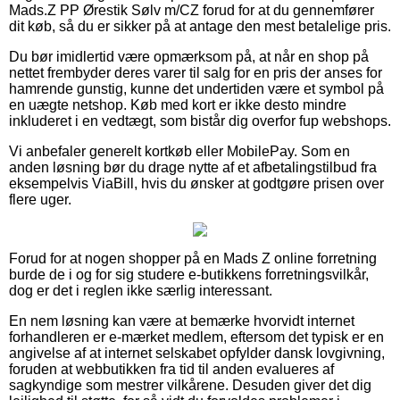
Mads.Z PP Ørestik Sølv m/CZ forud for at du gennemfører
dit køb, så du er sikker på at antage den mest betalelige pris.
Du bør imidlertid være opmærksom på, at når en shop på
nettet frembyder deres varer til salg for en pris der anses for
hamrende gunstig, kunne det undertiden være et symbol på
en uægte netshop. Køb med kort er ikke desto mindre
inkluderet i en vedtægt, som bistår dig overfor fup webshops.
Vi anbefaler generelt kortkøb eller MobilePay. Som en
anden løsning bør du drage nytte af et afbetalingstilbud fra
eksempelvis ViaBill, hvis du ønsker at godtgøre prisen over
flere uger.
Forud for at nogen shopper på en Mads Z online forretning
burde de i og for sig studere e-butikkens forretningsvilkår,
dog er det i reglen ikke særlig interessant.
En nem løsning kan være at bemærke hvorvidt internet
forhandleren er e-mærket medlem, eftersom det typisk er en
angivelse af at internet selskabet opfylder dansk lovgivning,
foruden at webbutikken fra tid til anden evalueres af
sagkyndige som mestrer vilkårene. Desuden giver det dig