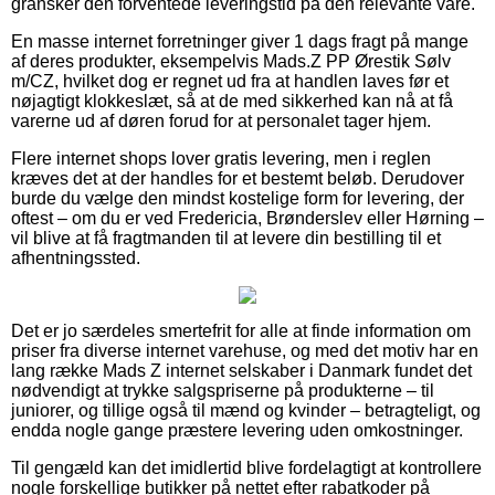
gransker den forventede leveringstid på den relevante vare.
En masse internet forretninger giver 1 dags fragt på mange
af deres produkter, eksempelvis Mads.Z PP Ørestik Sølv
m/CZ, hvilket dog er regnet ud fra at handlen laves før et
nøjagtigt klokkeslæt, så at de med sikkerhed kan nå at få
varerne ud af døren forud for at personalet tager hjem.
Flere internet shops lover gratis levering, men i reglen
kræves det at der handles for et bestemt beløb. Derudover
burde du vælge den mindst kostelige form for levering, der
oftest – om du er ved Fredericia, Brønderslev eller Hørning –
vil blive at få fragtmanden til at levere din bestilling til et
afhentningssted.
Det er jo særdeles smertefrit for alle at finde information om
priser fra diverse internet varehuse, og med det motiv har en
lang række Mads Z internet selskaber i Danmark fundet det
nødvendigt at trykke salgspriserne på produkterne – til
juniorer, og tillige også til mænd og kvinder – betragteligt, og
endda nogle gange præstere levering uden omkostninger.
Til gengæld kan det imidlertid blive fordelagtigt at kontrollere
nogle forskellige butikker på nettet efter rabatkoder på