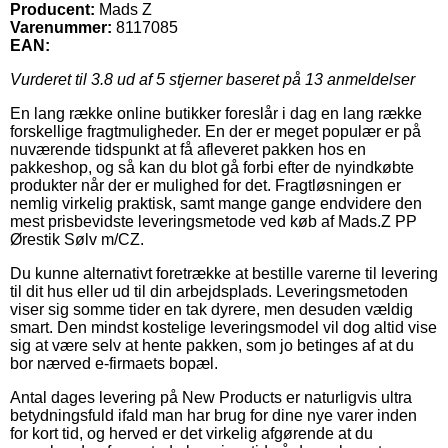
Producent:
Mads Z
Varenummer:
8117085
EAN:
Vurderet til
3.8
ud af 5 stjerner baseret på
13
anmeldelser
En lang række online butikker foreslår i dag en lang række
forskellige fragtmuligheder. En der er meget populær er på
nuværende tidspunkt at få afleveret pakken hos en
pakkeshop, og så kan du blot gå forbi efter de nyindkøbte
produkter når der er mulighed for det. Fragtløsningen er
nemlig virkelig praktisk, samt mange gange endvidere den
mest prisbevidste leveringsmetode ved køb af Mads.Z PP
Ørestik Sølv m/CZ.
Du kunne alternativt foretrække at bestille varerne til levering
til dit hus eller ud til din arbejdsplads. Leveringsmetoden
viser sig somme tider en tak dyrere, men desuden vældig
smart. Den mindst kostelige leveringsmodel vil dog altid vise
sig at være selv at hente pakken, som jo betinges af at du
bor nærved e-firmaets bopæl.
Antal dages levering på New Products er naturligvis ultra
betydningsfuld ifald man har brug for dine nye varer inden
for kort tid, og herved er det virkelig afgørende at du