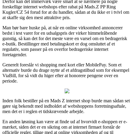
Derfor kan det immervæk være smart at se nærmere på nogle
forskellige internet webshops efter rabat på Mads.Z PP Ring
Kugler/CZ 54 forud for at du handler, sådan at du ikke er i tvivl om
at skaffe sig den mest attraktive pris.
Man bør bare huske på, at når en online virksomhed annoncerer
bedst i test varer for en udsalgspris der virker himmelråbende
gunstig, så kan det for det meste være en varsel om en bedragerisk
e-butik. Bestillinger med betalingskort er dog omsluttet af et
regulativ, som passer på en overfor bedrageriske internet
foretagender.
Generelt foreslår vi shopping med kort eller MobilePay. Som et
alternativ burde du drage nytte af et afdragstilbud som for eksempel
ViaBill, for så vidt du higer efter at honorere pengene over en
periode.
Inden folk bestiller på en Mads Z internet shop burde man sådan set
gøre sig bekendt med indholdet af webshoppens forretningsaftale,
men det er i reglen et tidskrævende arbejde.
En anden løsning kan være at finde ud af hvorvidt e-shoppen er e-
mærket, siden det er en sikring om at internet firmaet forstår de
officielle regler, tillige med at online virksomheden af og til