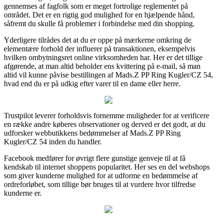
gennemses af fagfolk som er meget fortrolige reglementet på
området. Det er en rigtig god mulighed for en hjælpende hånd,
såfremt du skulle få problemer i forbindelse med din shopping.
Yderligere tilrådes det at du er oppe på mærkerne omkring de
elementære forhold der influerer på transaktionen, eksempelvis
hvilken ombytningsret online virksomheden har. Her er det tillige
afgørende, at man altid beholder ens kvittering på e-mail, så man
altid vil kunne påvise bestillingen af Mads.Z PP Ring Kugler/CZ 54,
hvad end du er på udkig efter varer til en dame eller herre.
Trustpilot leverer forholdsvis fornemme muligheder for at verificere
en række andre køberes observationer og derved er det godt, at du
udforsker webbutikkens bedømmelser af Mads.Z PP Ring
Kugler/CZ 54 inden du handler.
Facebook medfører for øvrigt flere gunstige genveje til at få
kendskab til internet shoppens popularitet. Her ses en del webshops
som giver kunderne mulighed for at udforme en bedømmelse af
ordreforløbet, som tillige bør bruges til at vurdere hvor tilfredse
kunderne er.