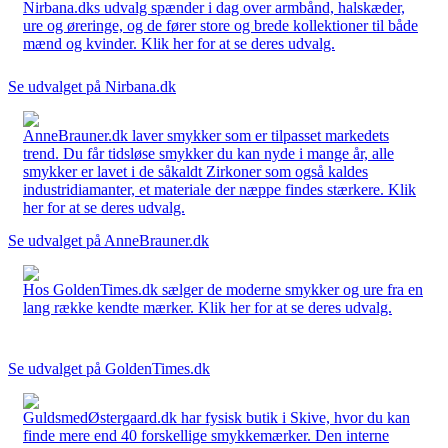
Nirbana.dks udvalg spænder i dag over armbånd, halskæder,
ure og øreringe, og de fører store og brede kollektioner til både
mænd og kvinder. Klik her for at se deres udvalg.
Se udvalget på Nirbana.dk
AnneBrauner.dk laver smykker som er tilpasset markedets
trend. Du får tidsløse smykker du kan nyde i mange år, alle
smykker er lavet i de såkaldt Zirkoner som også kaldes
industridiamanter, et materiale der næppe findes stærkere. Klik
her for at se deres udvalg.
Se udvalget på AnneBrauner.dk
Hos GoldenTimes.dk sælger de moderne smykker og ure fra en
lang række kendte mærker. Klik her for at se deres udvalg.
Se udvalget på GoldenTimes.dk
GuldsmedØstergaard.dk har fysisk butik i Skive, hvor du kan
finde mere end 40 forskellige smykkemærker. Den interne