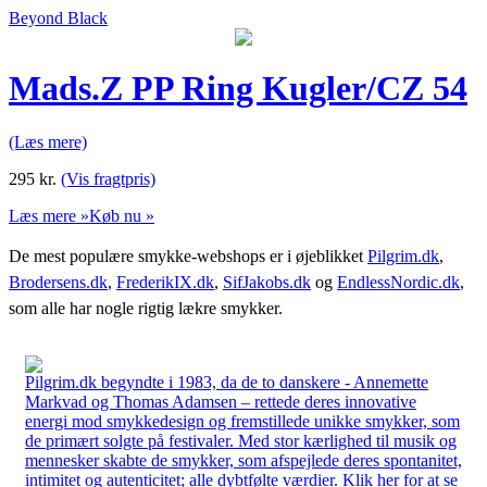
Beyond Black
Mads.Z PP Ring Kugler/CZ 54
(Læs mere)
295
kr.
(Vis fragtpris)
Læs mere »
Køb nu »
De mest populære smykke-webshops er i øjeblikket
Pilgrim.dk
,
Brodersens.dk
,
FrederikIX.dk
,
SifJakobs.dk
og
EndlessNordic.dk
,
som alle har nogle rigtig lækre smykker.
Pilgrim.dk begyndte i 1983, da de to danskere - Annemette
Markvad og Thomas Adamsen – rettede deres innovative
energi mod smykkedesign og fremstillede unikke smykker, som
de primært solgte på festivaler. Med stor kærlighed til musik og
mennesker skabte de smykker, som afspejlede deres spontanitet,
intimitet og autenticitet; alle dybtfølte værdier. Klik her for at se