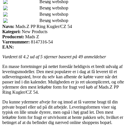
Besøg webshop
Besøg webshop
Besøg webshop
Besøg webshop
Navn:
Mads.Z PP Ring Kugler/CZ 54
Kategori:
New Products
Producent:
Mads Z
Varenummer:
8147316-54
EAN:
Vurderet til
4.2
ud af 5 stjerner baseret på
49
anmeldelser
En masse forretninger på nettet foreslår heldigvis et bredt udvalg af
leveringsmodeller. Den mest populære er i dag at få leveret til et
udleveringssted, hvor du selv kan afhente de købte varer når det
passer ind i din kalender. Muligheden er jo ret ukompliceret, og ofte
ydermere den mest letkøbte form for fragt ved køb af Mads.Z PP
Ring Kugler/CZ 54.
Du kunne ydermere afveje for og imod at få varerne bragt til din
private bopæl eller ud på dit arbejde. Leveringsformen viser sig
typisk en lille smule dyrere, men også i høj grad let. Den mest
letkøbte form for fragt er utvivlsomt at hente pakken selv, hvilket er
betinget af at du befinder dig nærved online shoppens bopæl.