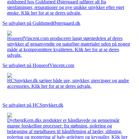
guldsmed hos Guldsmed Østergaard udfører alt fra
stenfatninger, reparationer og nye unikke smykker efter eget
ønske. Klik her for at se deres udvalg.
Se udvalget på GuldsmedØstergaard.dk
HouseofVincent.com producerer langt størstedelen af deres
smykker af genanvendte og naturlige materialer uden på nogen
måde at kompromittere kvaliteten. Klik her for at se deres
udvalg.
Se udvalget på HouseofVincent.com
HCSmykker.dk sælger både ure, smykker, piercinger og andre
accessories. Klik her for at se deres udvalg.
Se udvalget på HCSmykker.dk
DyrbergKern.dks produkter er håndlavede og gennemgår
mange forskellige processer: fra støbning, polering og
belægning af metalbasen til håndfletning af læder, slibning,
polering og montering af halv-ædelsten og krystaller. Klik her