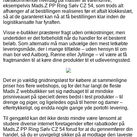
næstkommende hverdag på masser af varenumre,
eksempelvis Mads.Z PP Ring Sølv CZ 54, som trods alt
afhænger af at bestillingen realiseres før et aftalt klokkeslæt,
så at de garanteret kan nå at få bestillingen klar inden de
logistikansatte har fyraften.
Visse e-butikker præsterer fragt uden omkostninger, men
undertiden er det forbeholdt når du handler for et bestemt
beløb. Som alternativ må man udvælge den mest letkøbte
leveringsmåde, der i mange tilfælde – uden hensyn til om
man bor ved Aalborg, Rønne eller Jyllinge – vil være at få
fragtmanden til at køre dine produkter til et udleveringssted.
Det er jo vældig gnidningsløst for købere at sammenligne
priser hos flere webshops, og for det har langt de fleste
Mads Z webbutikker set sig nødsaget til at mindske
prisniveauet på specielt deres bedst i test produkter – til
drenge og piger, og ligeledes også til herrer og damer –
eftertrykkeligt, og endda nogle gange yde portofri levering.
Til gengæld kan det ikke desto mindre være lønsomt at
studere diverse internet foretagender efter rabatkoder på
Mads.Z PP Ring Sølv CZ 54 forud for at du gennemfører din
handel, så du er usvigeligt sikker på at modtage den laveste