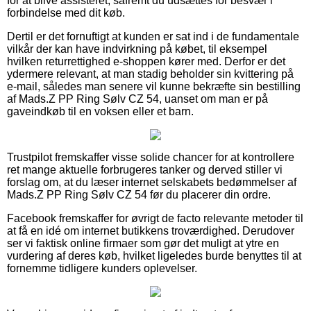
for at blive assisteret, såfremt du udsættes for besvær i
forbindelse med dit køb.
Dertil er det fornuftigt at kunden er sat ind i de fundamentale
vilkår der kan have indvirkning på købet, til eksempel
hvilken returrettighed e-shoppen kører med. Derfor er det
ydermere relevant, at man stadig beholder sin kvittering på
e-mail, således man senere vil kunne bekræfte sin bestilling
af Mads.Z PP Ring Sølv CZ 54, uanset om man er på
gaveindkøb til en voksen eller et barn.
Trustpilot fremskaffer visse solide chancer for at kontrollere
ret mange aktuelle forbrugeres tanker og derved stiller vi
forslag om, at du læser internet selskabets bedømmelser af
Mads.Z PP Ring Sølv CZ 54 før du placerer din ordre.
Facebook fremskaffer for øvrigt de facto relevante metoder til
at få en idé om internet butikkens troværdighed. Derudover
ser vi faktisk online firmaer som gør det muligt at ytre en
vurdering af deres køb, hvilket ligeledes burde benyttes til at
fornemme tidligere kunders oplevelser.