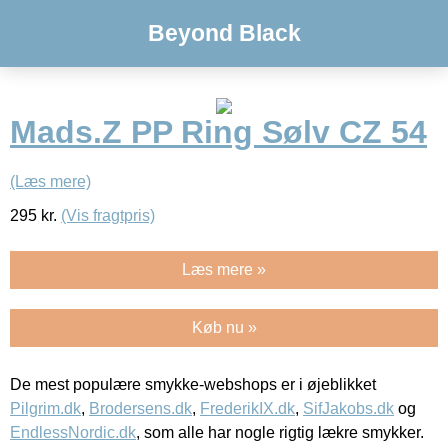
Beyond Black
Mads.Z PP Ring Sølv CZ 54
(Læs mere)
295
kr.
(Vis fragtpris)
Læs mere »
Køb nu »
De mest populære smykke-webshops er i øjeblikket
Pilgrim.dk
,
Brodersens.dk
,
FrederikIX.dk
,
SifJakobs.dk
og
EndlessNordic.dk
, som alle har nogle rigtig lækre smykker.