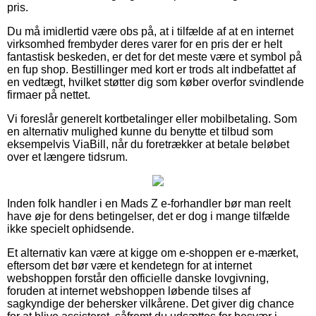
pris.
Du må imidlertid være obs på, at i tilfælde af at en internet
virksomhed frembyder deres varer for en pris der er helt
fantastisk beskeden, er det for det meste være et symbol på
en fup shop. Bestillinger med kort er trods alt indbefattet af
en vedtægt, hvilket støtter dig som køber overfor svindlende
firmaer på nettet.
Vi foreslår generelt kortbetalinger eller mobilbetaling. Som
en alternativ mulighed kunne du benytte et tilbud som
eksempelvis ViaBill, når du foretrækker at betale beløbet
over et længere tidsrum.
Inden folk handler i en Mads Z e-forhandler bør man reelt
have øje for dens betingelser, det er dog i mange tilfælde
ikke specielt ophidsende.
Et alternativ kan være at kigge om e-shoppen er e-mærket,
eftersom det bør være et kendetegn for at internet
webshoppen forstår den officielle danske lovgivning,
foruden at internet webshoppen løbende tilses af
sagkyndige der behersker vilkårene. Det giver dig chance