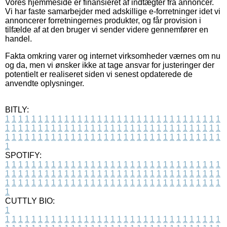
Vores hjemmeside er finansieret af indtægter fra annoncer.
Vi har faste samarbejder med adskillige e-forretninger idet vi
annoncerer forretningernes produkter, og får provision i
tilfælde af at den bruger vi sender videre gennemfører en
handel.
Fakta omkring varer og internet virksomheder værnes om nu
og da, men vi ønsker ikke at tage ansvar for justeringer der
potentielt er realiseret siden vi senest opdaterede de
anvendte oplysninger.
BITLY:
1
1
1
1
1
1
1
1
1
1
1
1
1
1
1
1
1
1
1
1
1
1
1
1
1
1
1
1
1
1
1
1
1
1
1
1
1
1
1
1
1
1
1
1
1
1
1
1
1
1
1
1
1
1
1
1
1
1
1
1
1
1
1
1
1
1
1
1
1
1
1
1
1
1
1
1
1
1
1
1
1
1
1
1
1
1
1
1
1
1
1
1
1
1
1
1
1
1
1
1
SPOTIFY:
1
1
1
1
1
1
1
1
1
1
1
1
1
1
1
1
1
1
1
1
1
1
1
1
1
1
1
1
1
1
1
1
1
1
1
1
1
1
1
1
1
1
1
1
1
1
1
1
1
1
1
1
1
1
1
1
1
1
1
1
1
1
1
1
1
1
1
1
1
1
1
1
1
1
1
1
1
1
1
1
1
1
1
1
1
1
1
1
1
1
1
1
1
1
1
1
1
1
1
1
CUTTLY BIO:
1
1
1
1
1
1
1
1
1
1
1
1
1
1
1
1
1
1
1
1
1
1
1
1
1
1
1
1
1
1
1
1
1
1