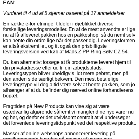
EAN:
Vurderet til
4
ud af 5 stjerner baseret på
17
anmeldelser
En række e-forretninger tildeler i øjeblikket diverse
forskellige leveringsmodeller. En af de mest anvendte er lige
nu at få afleveret pakken hos en pakkeshop, så du nemt selv
kan hente din ordre lige når det passer dig. Leveringsformen
er altså ekstremt let, og tit også den prisbilligste
leveringsversion ved køb af Mads.Z PP Ring Sølv CZ 54.
Du kan alternativt forsøge at få produkterne leveret hjem til
din privatadresse eller ud til din arbejdsplads.
Leveringstypen bliver uheldigvis lidt mere pebret, men på
den anden side særligt bekvem. Den mest betalelige
leveringstype vil dog altid være selv at hente pakken, som jo
afhænger af at du befinder dig nærved online forhandlerens
bopæl.
Fragttiden på New Products kan vise sig at være
usædvanlig afgørende såfremt vi mangler dine nye varer nu
og her, og derfor er det utvivlsomt centralt at vi undersøger
det forventede leveringstidspunkt ved det respektive produkt.
Masser af online webshops annoncerer levering på