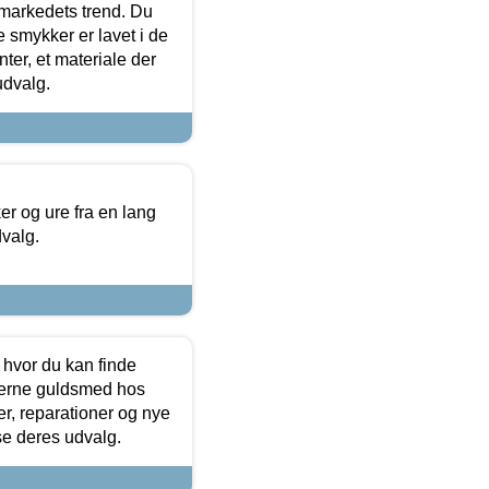
markedets trend. Du
e smykker er lavet i de
ter, et materiale der
udvalg.
 og ure fra en lang
dvalg.
 hvor du kan finde
terne guldsmed hos
r, reparationer og nye
se deres udvalg.