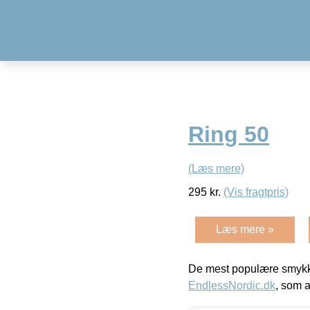
Ring 50
(Læs mere)
295
kr.
(Vis fragtpris)
Læs mere »
De mest populære smykk
EndlessNordic.dk
, som a