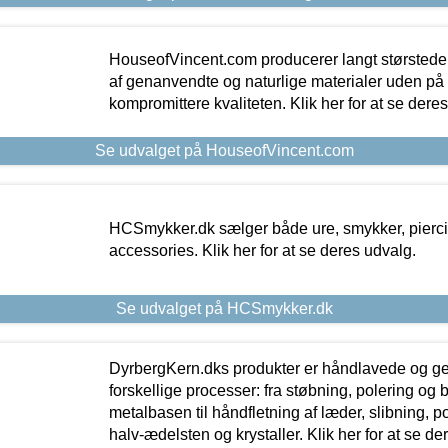
HouseofVincent.com producerer langt størstede
af genanvendte og naturlige materialer uden p
kompromittere kvaliteten. Klik her for at se dere
Se udvalget på HouseofVincent.com
HCSmykker.dk sælger både ure, smykker, pierc
accessories. Klik her for at se deres udvalg.
Se udvalget på HCSmykker.dk
DyrbergKern.dks produkter er håndlavede og 
forskellige processer: fra støbning, polering og
metalbasen til håndfletning af læder, slibning, p
halv-ædelsten og krystaller. Klik her for at se de