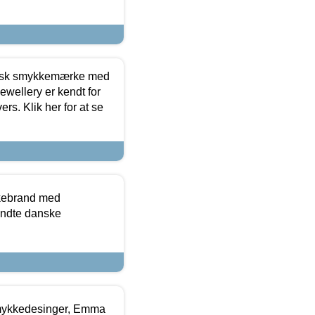
dansk smykkemærke med
ewellery er kendt for
ers. Klik her for at se
kkebrand med
ndte danske
mykkedesinger, Emma