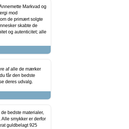
- Annemette Markvad og
ergi mod
som de primært solgte
mennesker skabte de
et og autenticitet; alle
.
re af alle de mærker
 du får den bedste
 se deres udvalg.
 de bedste materialer,
 Alle smykker er derfor
arat guldbelagt 925