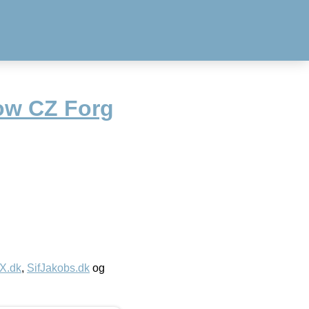
ow CZ Forg
IX.dk
,
SifJakobs.dk
og