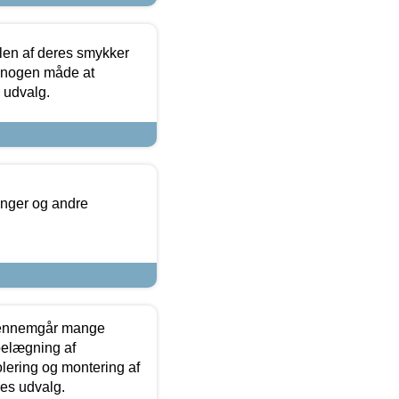
len af deres smykker
å nogen måde at
s udvalg.
inger og andre
gennemgår mange
 belægning af
olering og montering af
res udvalg.