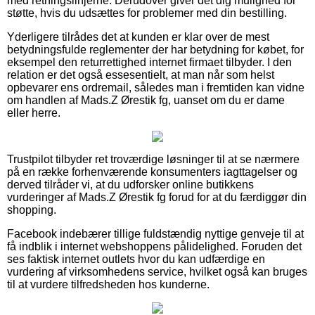
med retningslinjerne. Derudover giver det dig mulighed for
støtte, hvis du udsættes for problemer med din bestilling.
Yderligere tilrådes det at kunden er klar over de mest
betydningsfulde reglementer der har betydning for købet, for
eksempel den returrettighed internet firmaet tilbyder. I den
relation er det også essesentielt, at man når som helst
opbevarer ens ordremail, således man i fremtiden kan vidne
om handlen af Mads.Z Ørestik fg, uanset om du er dame
eller herre.
Trustpilot tilbyder ret troværdige løsninger til at se nærmere
på en række forhenværende konsumenters iagttagelser og
derved tilråder vi, at du udforsker online butikkens
vurderinger af Mads.Z Ørestik fg forud for at du færdiggør din
shopping.
Facebook indebærer tillige fuldstændig nyttige genveje til at
få indblik i internet webshoppens pålidelighed. Foruden det
ses faktisk internet outlets hvor du kan udfærdige en
vurdering af virksomhedens service, hvilket også kan bruges
til at vurdere tilfredsheden hos kunderne.