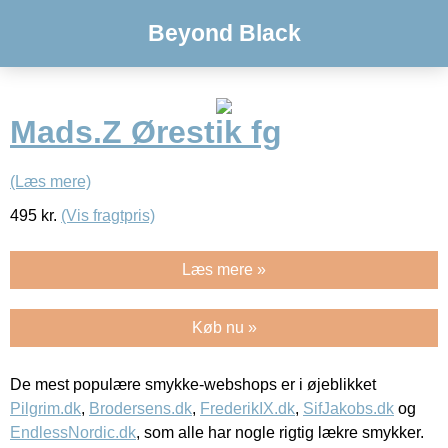
Beyond Black
Mads.Z Ørestik fg
(Læs mere)
495
kr.
(Vis fragtpris)
Læs mere »
Køb nu »
De mest populære smykke-webshops er i øjeblikket
Pilgrim.dk
,
Brodersens.dk
,
FrederikIX.dk
,
SifJakobs.dk
og
EndlessNordic.dk
, som alle har nogle rigtig lækre smykker.