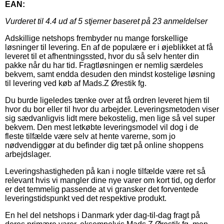
EAN:
Vurderet til
4.4
ud af 5 stjerner baseret på
23
anmeldelser
Adskillige netshops frembyder nu mange forskellige
løsninger til levering. En af de populære er i øjeblikket at få
leveret til et afhentningssted, hvor du så selv henter din
pakke når du har tid. Fragtløsningen er nemlig særdeles
bekvem, samt endda desuden den mindst kostelige løsning
til levering ved køb af Mads.Z Ørestik fg.
Du burde ligeledes tænke over at få ordren leveret hjem til
hvor du bor eller til hvor du arbejder. Leveringsmetoden viser
sig sædvanligvis lidt mere bekostelig, men lige så vel super
bekvem. Den mest letkøbte leveringsmodel vil dog i de
fleste tilfælde være selv at hente varerne, som jo
nødvendiggør at du befinder dig tæt på online shoppens
arbejdslager.
Leveringshastigheden på kan i nogle tilfælde være ret så
relevant hvis vi mangler dine nye varer om kort tid, og derfor
er det temmelig passende at vi gransker det forventede
leveringstidspunkt ved det respektive produkt.
En hel del netshops i Danmark yder dag-til-dag fragt på