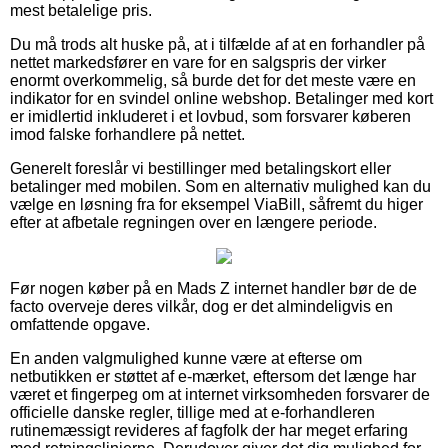
mest betalelige pris.
Du må trods alt huske på, at i tilfælde af at en forhandler på
nettet markedsfører en vare for en salgspris der virker
enormt overkommelig, så burde det for det meste være en
indikator for en svindel online webshop. Betalinger med kort
er imidlertid inkluderet i et lovbud, som forsvarer køberen
imod falske forhandlere på nettet.
Generelt foreslår vi bestillinger med betalingskort eller
betalinger med mobilen. Som en alternativ mulighed kan du
vælge en løsning fra for eksempel ViaBill, såfremt du higer
efter at afbetale regningen over en længere periode.
Før nogen køber på en Mads Z internet handler bør de de
facto overveje deres vilkår, dog er det almindeligvis en
omfattende opgave.
En anden valgmulighed kunne være at efterse om
netbutikken er støttet af e-mærket, eftersom det længe har
været et fingerpeg om at internet virksomheden forsvarer de
officielle danske regler, tillige med at e-forhandleren
rutinemæssigt revideres af fagfolk der har meget erfaring