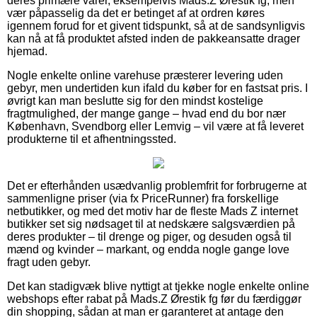
deres primære varer, eksempelvis Mads.Z Ørestik fg, men
vær påpasselig da det er betinget af at ordren køres
igennem forud for et givent tidspunkt, så at de sandsynligvis
kan nå at få produktet afsted inden de pakkeansatte drager
hjemad.
Nogle enkelte online varehuse præsterer levering uden
gebyr, men undertiden kun ifald du køber for en fastsat pris. I
øvrigt kan man beslutte sig for den mindst kostelige
fragtmulighed, der mange gange – hvad end du bor nær
København, Svendborg eller Lemvig – vil være at få leveret
produkterne til et afhentningssted.
Det er efterhånden usædvanlig problemfrit for forbrugerne at
sammenligne priser (via fx PriceRunner) fra forskellige
netbutikker, og med det motiv har de fleste Mads Z internet
butikker set sig nødsaget til at nedskære salgsværdien på
deres produkter – til drenge og piger, og desuden også til
mænd og kvinder – markant, og endda nogle gange love
fragt uden gebyr.
Det kan stadigvæk blive nyttigt at tjekke nogle enkelte online
webshops efter rabat på Mads.Z Ørestik fg før du færdiggør
din shopping, sådan at man er garanteret at antage den