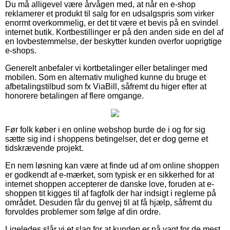
Du må alligevel være årvågen med, at når en e-shop
reklamerer et produkt til salg for en udsalgspris som virker
enormt overkommelig, er det tit være et bevis på en svindel
internet butik. Kortbestillinger er på den anden side en del af
en lovbestemmelse, der beskytter kunden overfor uoprigtige
e-shops.
Generelt anbefaler vi kortbetalinger eller betalinger med
mobilen. Som en alternativ mulighed kunne du bruge et
afbetalingstilbud som fx ViaBill, såfremt du higer efter at
honorere betalingen af flere omgange.
Før folk køber i en online webshop burde de i og for sig
sætte sig ind i shoppens betingelser, det er dog gerne et
tidskrævende projekt.
En nem løsning kan være at finde ud af om online shoppen
er godkendt af e-mærket, som typisk er en sikkerhed for at
internet shoppen accepterer de danske love, foruden at e-
shoppen tit kigges til af fagfolk der har indsigt i reglerne på
området. Desuden får du genvej til at få hjælp, såfremt du
forvoldes problemer som følge af din ordre.
Ligeledes slår vi et slag for at kunden er på vagt for de mest