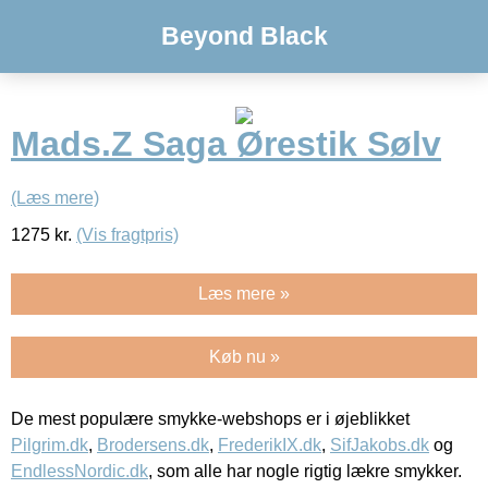
Beyond Black
Mads.Z Saga Ørestik Sølv
(Læs mere)
1275
kr.
(Vis fragtpris)
Læs mere »
Køb nu »
De mest populære smykke-webshops er i øjeblikket
Pilgrim.dk
,
Brodersens.dk
,
FrederikIX.dk
,
SifJakobs.dk
og
EndlessNordic.dk
, som alle har nogle rigtig lækre smykker.