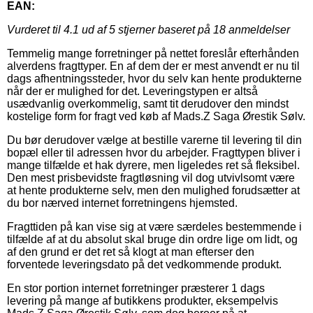
EAN:
Vurderet til
4.1
ud af 5 stjerner baseret på
18
anmeldelser
Temmelig mange forretninger på nettet foreslår efterhånden
alverdens fragttyper. En af dem der er mest anvendt er nu til
dags afhentningssteder, hvor du selv kan hente produkterne
når der er mulighed for det. Leveringstypen er altså
usædvanlig overkommelig, samt tit derudover den mindst
kostelige form for fragt ved køb af Mads.Z Saga Ørestik Sølv.
Du bør derudover vælge at bestille varerne til levering til din
bopæl eller til adressen hvor du arbejder. Fragttypen bliver i
mange tilfælde et hak dyrere, men ligeledes ret så fleksibel.
Den mest prisbevidste fragtløsning vil dog utvivlsomt være
at hente produkterne selv, men den mulighed forudsætter at
du bor nærved internet forretningens hjemsted.
Fragttiden på kan vise sig at være særdeles bestemmende i
tilfælde af at du absolut skal bruge din ordre lige om lidt, og
af den grund er det ret så klogt at man efterser den
forventede leveringsdato på det vedkommende produkt.
En stor portion internet forretninger præsterer 1 dags
levering på mange af butikkens produkter, eksempelvis