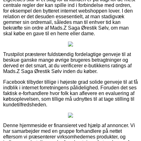
centrale regler der kan spille ind i forbindelse med ordren,
for eksempel den bytteret internet webshoppen lover. I den
relation er det desuden essesentielt, at man stadigvæk
gemmer sin ordremail, således man til enhver tid kan
bekræfte sin ordre af Mads.Z Saga Ørestik Sølv, om man
skal købe en gave til en herre eller dame.
Trustpilot præsterer fuldstændig fordelagtige genveje til at
beskue ganske mange øvrige brugeres betragtninger og
derved er det smart, at du verificerer e-butikkens ratings af
Mads.Z Saga Ørestik Sølv inden du køber.
Facebook tilbyder tillige i højeste grad solide genveje til at få
indblik i internet forretningens pålidelighed. Foruden det ses
faktisk e-forhandlere hvor folk kan aflevere en evaluering af
købsoplevelsen, som tillige må udnyttes til at tage stilling til
kundetilfredsheden.
Denne hjemmeside er finansieret ved hjælp af annoncer. Vi
har samarbejder med en gruppe forhandlere på nettet
eftersom vi præsenterer virksomhedernes produkter, og