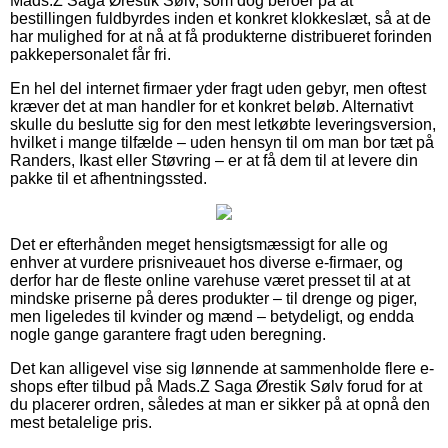
Mads.Z Saga Ørestik Sølv, som dog beroer på at
bestillingen fuldbyrdes inden et konkret klokkeslæt, så at de
har mulighed for at nå at få produkterne distribueret forinden
pakkepersonalet får fri.
En hel del internet firmaer yder fragt uden gebyr, men oftest
kræver det at man handler for et konkret beløb. Alternativt
skulle du beslutte sig for den mest letkøbte leveringsversion,
hvilket i mange tilfælde – uden hensyn til om man bor tæt på
Randers, Ikast eller Støvring – er at få dem til at levere din
pakke til et afhentningssted.
Det er efterhånden meget hensigtsmæssigt for alle og
enhver at vurdere prisniveauet hos diverse e-firmaer, og
derfor har de fleste online varehuse været presset til at at
mindske priserne på deres produkter – til drenge og piger,
men ligeledes til kvinder og mænd – betydeligt, og endda
nogle gange garantere fragt uden beregning.
Det kan alligevel vise sig lønnende at sammenholde flere e-
shops efter tilbud på Mads.Z Saga Ørestik Sølv forud for at
du placerer ordren, således at man er sikker på at opnå den
mest betalelige pris.