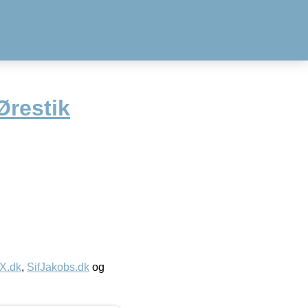
Ørestik
IX.dk
,
SifJakobs.dk
og