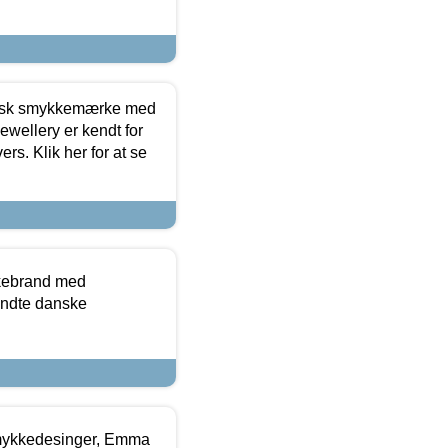
dansk smykkemærke med
ewellery er kendt for
ers. Klik her for at se
kkebrand med
ndte danske
mykkedesinger, Emma