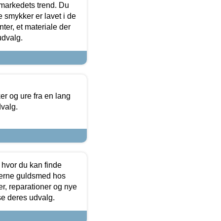
markedets trend. Du
e smykker er lavet i de
ter, et materiale der
udvalg.
 og ure fra en lang
dvalg.
 hvor du kan finde
terne guldsmed hos
r, reparationer og nye
se deres udvalg.