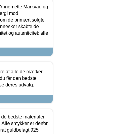
- Annemette Markvad og
ergi mod
som de primært solgte
mennesker skabte de
et og autenticitet; alle
.
re af alle de mærker
 du får den bedste
 se deres udvalg.
 de bedste materialer,
 Alle smykker er derfor
arat guldbelagt 925