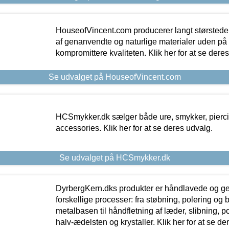
HouseofVincent.com producerer langt størstede
af genanvendte og naturlige materialer uden p
kompromittere kvaliteten. Klik her for at se dere
Se udvalget på HouseofVincent.com
HCSmykker.dk sælger både ure, smykker, pierc
accessories. Klik her for at se deres udvalg.
Se udvalget på HCSmykker.dk
DyrbergKern.dks produkter er håndlavede og 
forskellige processer: fra støbning, polering og
metalbasen til håndfletning af læder, slibning, p
halv-ædelsten og krystaller. Klik her for at se de