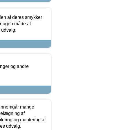
len af deres smykker
å nogen måde at
s udvalg.
inger og andre
gennemgår mange
 belægning af
olering og montering af
res udvalg.