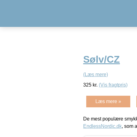
Sølv/CZ
(Læs mere)
325
kr.
(Vis fragtpris)
Læs mere »
De mest populære smykk
EndlessNordic.dk
, som a