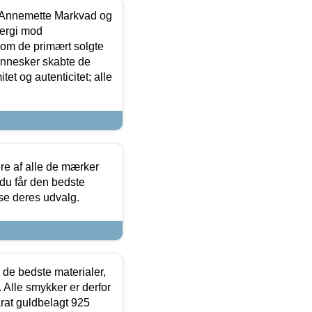
- Annemette Markvad og
ergi mod
som de primært solgte
mennesker skabte de
et og autenticitet; alle
.
re af alle de mærker
 du får den bedste
 se deres udvalg.
 de bedste materialer,
 Alle smykker er derfor
arat guldbelagt 925