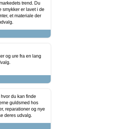
markedets trend. Du
e smykker er lavet i de
ter, et materiale der
udvalg.
 og ure fra en lang
dvalg.
 hvor du kan finde
terne guldsmed hos
r, reparationer og nye
se deres udvalg.