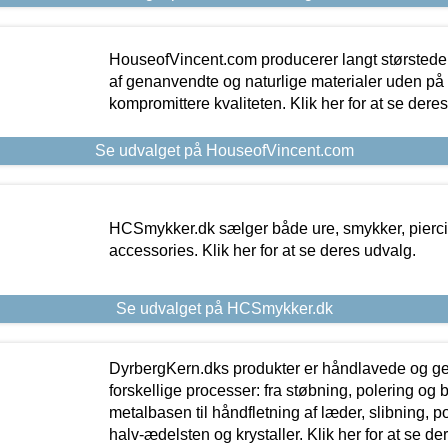
HouseofVincent.com producerer langt størstede
af genanvendte og naturlige materialer uden p
kompromittere kvaliteten. Klik her for at se dere
Se udvalget på HouseofVincent.com
HCSmykker.dk sælger både ure, smykker, pierc
accessories. Klik her for at se deres udvalg.
Se udvalget på HCSmykker.dk
DyrbergKern.dks produkter er håndlavede og 
forskellige processer: fra støbning, polering og
metalbasen til håndfletning af læder, slibning, p
halv-ædelsten og krystaller. Klik her for at se de