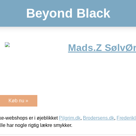
Beyond Black
Mads.Z SølvØ
Køb nu »
e-webshops er i øjeblikket
Pilgrim.dk
,
Brodersens.dk
,
Frederik
lle har nogle rigtig lækre smykker.