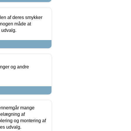
len af deres smykker
å nogen måde at
s udvalg.
inger og andre
gennemgår mange
 belægning af
olering og montering af
res udvalg.