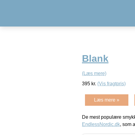
Blank
(Læs mere)
395
kr.
(Vis fragtpris)
Læs mere »
De mest populære smykk
EndlessNordic.dk
, som a