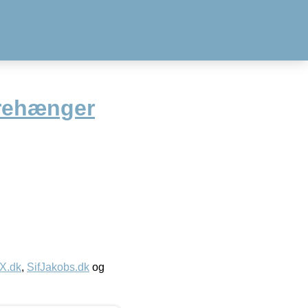
rehænger
IX.dk
,
SifJakobs.dk
og