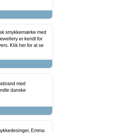
dansk smykkemærke med
ewellery er kendt for
ers. Klik her for at se
kkebrand med
ndte danske
mykkedesinger, Emma