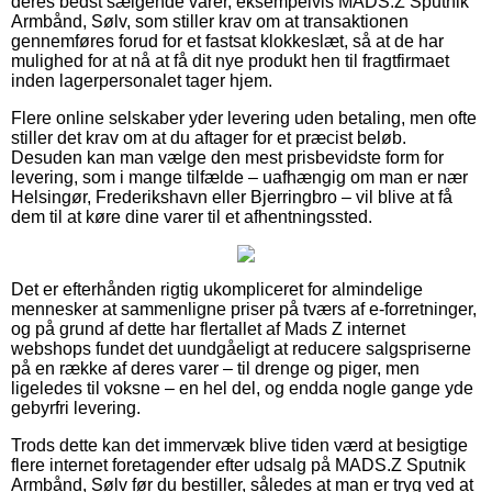
deres bedst sælgende varer, eksempelvis MADS.Z Sputnik
Armbånd, Sølv, som stiller krav om at transaktionen
gennemføres forud for et fastsat klokkeslæt, så at de har
mulighed for at nå at få dit nye produkt hen til fragtfirmaet
inden lagerpersonalet tager hjem.
Flere online selskaber yder levering uden betaling, men ofte
stiller det krav om at du aftager for et præcist beløb.
Desuden kan man vælge den mest prisbevidste form for
levering, som i mange tilfælde – uafhængig om man er nær
Helsingør, Frederikshavn eller Bjerringbro – vil blive at få
dem til at køre dine varer til et afhentningssted.
Det er efterhånden rigtig ukompliceret for almindelige
mennesker at sammenligne priser på tværs af e-forretninger,
og på grund af dette har flertallet af Mads Z internet
webshops fundet det uundgåeligt at reducere salgspriserne
på en række af deres varer – til drenge og piger, men
ligeledes til voksne – en hel del, og endda nogle gange yde
gebyrfri levering.
Trods dette kan det immervæk blive tiden værd at besigtige
flere internet foretagender efter udsalg på MADS.Z Sputnik
Armbånd, Sølv før du bestiller, således at man er tryg ved at