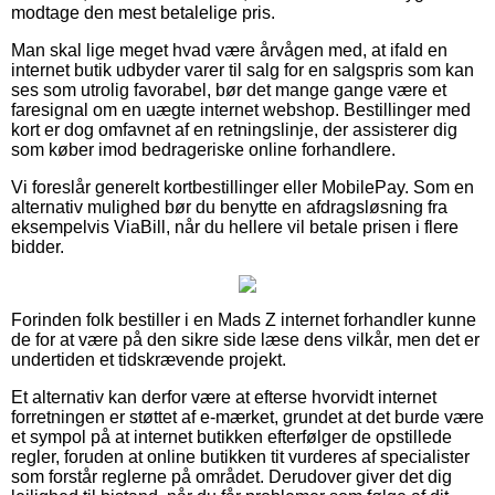
modtage den mest betalelige pris.
Man skal lige meget hvad være årvågen med, at ifald en
internet butik udbyder varer til salg for en salgspris som kan
ses som utrolig favorabel, bør det mange gange være et
faresignal om en uægte internet webshop. Bestillinger med
kort er dog omfavnet af en retningslinje, der assisterer dig
som køber imod bedrageriske online forhandlere.
Vi foreslår generelt kortbestillinger eller MobilePay. Som en
alternativ mulighed bør du benytte en afdragsløsning fra
eksempelvis ViaBill, når du hellere vil betale prisen i flere
bidder.
Forinden folk bestiller i en Mads Z internet forhandler kunne
de for at være på den sikre side læse dens vilkår, men det er
undertiden et tidskrævende projekt.
Et alternativ kan derfor være at efterse hvorvidt internet
forretningen er støttet af e-mærket, grundet at det burde være
et sympol på at internet butikken efterfølger de opstillede
regler, foruden at online butikken tit vurderes af specialister
som forstår reglerne på området. Derudover giver det dig