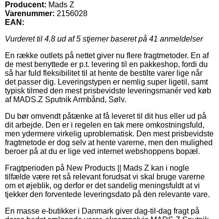
Producent:
Mads Z
Varenummer:
2156028
EAN:
Vurderet til
4.8
ud af 5 stjerner baseret på
41
anmeldelser
En række outlets på nettet giver nu flere fragtmetoder. En af
de mest benyttede er p.t. levering til en pakkeshop, fordi du
så har fuld fleksibilitet til at hente de bestilte varer lige når
det passer dig. Leveringstypen er nemlig super ligetil, samt
typisk tilmed den mest prisbevidste leveringsmanér ved køb
af MADS.Z Sputnik Armbånd, Sølv.
Du bør omvendt påtænke at få leveret til dit hus eller ud på
dit arbejde. Den er i regelen en tak mere omkostningsfuld,
men ydermere virkelig uproblematisk. Den mest prisbevidste
fragtmetode er dog selv at hente varerne, men den mulighed
beroer på at du er lige ved internet webshoppens bopæl.
Fragtperioden på New Products || Mads Z kan i nogle
tilfælde være ret så relevant forudsat vi skal bruge varerne
om et øjeblik, og derfor er det sandelig meningsfuldt at vi
tjekker den forventede leveringsdato på den relevante vare.
En masse e-butikker i Danmark giver dag-til-dag fragt på