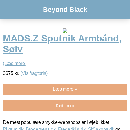
Beyond Black
MADS.Z Sputnik Armbånd,
Sølv
(Læs mere)
3675
kr.
(Vis fragtpris)
Læs mere »
Køb nu »
De mest populære smykke-webshops er i øjeblikket
Pilgrim.dk
,
Brodersens.dk
,
FrederikIX.dk
,
SifJakobs.dk
og