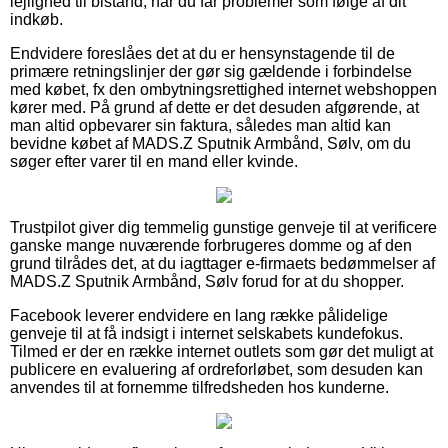
lejlighed til bistand, når du får problemer som følge af dit
indkøb.
Endvidere foreslåes det at du er hensynstagende til de
primære retningslinjer der gør sig gældende i forbindelse
med købet, fx den ombytningsrettighed internet webshoppen
kører med. På grund af dette er det desuden afgørende, at
man altid opbevarer sin faktura, således man altid kan
bevidne købet af MADS.Z Sputnik Armbånd, Sølv, om du
søger efter varer til en mand eller kvinde.
Trustpilot giver dig temmelig gunstige genveje til at verificere
ganske mange nuværende forbrugeres domme og af den
grund tilrådes det, at du iagttager e-firmaets bedømmelser af
MADS.Z Sputnik Armbånd, Sølv forud for at du shopper.
Facebook leverer endvidere en lang række pålidelige
genveje til at få indsigt i internet selskabets kundefokus.
Tilmed er der en række internet outlets som gør det muligt at
publicere en evaluering af ordreforløbet, som desuden kan
anvendes til at fornemme tilfredsheden hos kunderne.