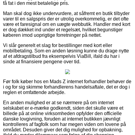
få fat i den mest betalelige pris.
Man skal dog ikke undervurdere, at såfremt en butik tilbyder
varer til en salgspris der er utrolig overkommelig, er det ofte
være et faresignal om en uægte webbutik. Handler med kort
er dog dækket ind under et regelsæt, hvilket begunstiger
køberen imod uoprigtige forretninger på nettet.
Vi slår generelt et slag for bestillinger med kort eller
mobilbetaling. Som en anden løsning kunne du drage nytte
af et afdragstilbud fra eksempelvis ViaBill, ifald du har i
sinde at finansiere pengene over tid.
Før folk køber hos en Mads Z internet forhandler behøver de
i og for sig skimme forhandlerens handelsaftale, det er dog i
reglen et omfattende arbejde.
En anden mulighed er at se nærmere på om internet
selskabet er e-mærke godkendt, siden det skulle være et
billede på at online virksomheden opfylder den officielle
danske lovgivning, foruden at internet butikken jævnligt
kontrolleres af fagfolk som har megen viden om lovene på
området. Desuden giver det dig mulighed for opbakning,