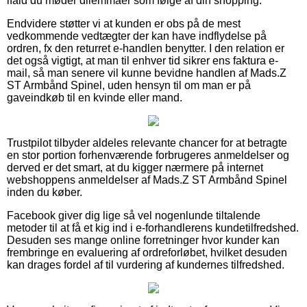
ifald du møder dilemmaer som følge af din shopping.
Endvidere støtter vi at kunden er obs på de mest
vedkommende vedtægter der kan have indflydelse på
ordren, fx den returret e-handlen benytter. I den relation er
det også vigtigt, at man til enhver tid sikrer ens faktura e-
mail, så man senere vil kunne bevidne handlen af Mads.Z
ST Armbånd Spinel, uden hensyn til om man er på
gaveindkøb til en kvinde eller mand.
Trustpilot tilbyder aldeles relevante chancer for at betragte
en stor portion forhenværende forbrugeres anmeldelser og
derved er det smart, at du kigger nærmere på internet
webshoppens anmeldelser af Mads.Z ST Armbånd Spinel
inden du køber.
Facebook giver dig lige så vel nogenlunde tiltalende
metoder til at få et kig ind i e-forhandlerens kundetilfredshed.
Desuden ses mange online forretninger hvor kunder kan
frembringe en evaluering af ordreforløbet, hvilket desuden
kan drages fordel af til vurdering af kundernes tilfredshed.