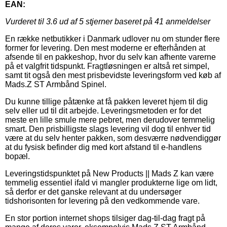
EAN:
Vurderet til
3.6
ud af 5 stjerner baseret på
41
anmeldelser
En række netbutikker i Danmark udlover nu om stunder flere
former for levering. Den mest moderne er efterhånden at
afsende til en pakkeshop, hvor du selv kan afhente varerne
på et valgfrit tidspunkt. Fragtløsningen er altså ret simpel,
samt tit også den mest prisbevidste leveringsform ved køb af
Mads.Z ST Armbånd Spinel.
Du kunne tillige påtænke at få pakken leveret hjem til dig
selv eller ud til dit arbejde. Leveringsmetoden er for det
meste en lille smule mere pebret, men derudover temmelig
smart. Den prisbilligste slags levering vil dog til enhver tid
være at du selv henter pakken, som desværre nødvendiggør
at du fysisk befinder dig med kort afstand til e-handlens
bopæl.
Leveringstidspunktet på New Products || Mads Z kan være
temmelig essentiel ifald vi mangler produkterne lige om lidt,
så derfor er det ganske relevant at du undersøger
tidshorisonten for levering på den vedkommende vare.
En stor portion internet shops tilsiger dag-til-dag fragt på