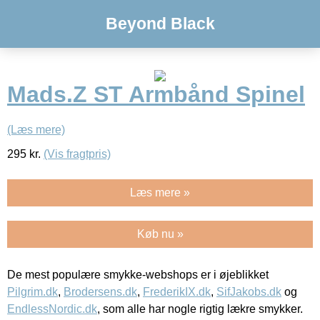
Beyond Black
Mads.Z ST Armbånd Spinel
(Læs mere)
295
kr.
(Vis fragtpris)
Læs mere »
Køb nu »
De mest populære smykke-webshops er i øjeblikket
Pilgrim.dk
,
Brodersens.dk
,
FrederikIX.dk
,
SifJakobs.dk
og
EndlessNordic.dk
, som alle har nogle rigtig lækre smykker.