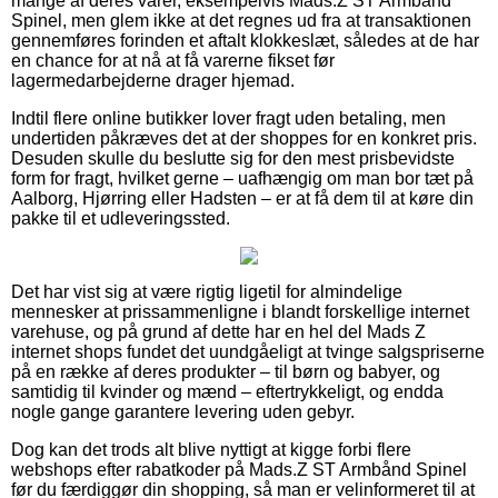
mange af deres varer, eksempelvis Mads.Z ST Armbånd
Spinel, men glem ikke at det regnes ud fra at transaktionen
gennemføres forinden et aftalt klokkeslæt, således at de har
en chance for at nå at få varerne fikset før
lagermedarbejderne drager hjemad.
Indtil flere online butikker lover fragt uden betaling, men
undertiden påkræves det at der shoppes for en konkret pris.
Desuden skulle du beslutte sig for den mest prisbevidste
form for fragt, hvilket gerne – uafhængig om man bor tæt på
Aalborg, Hjørring eller Hadsten – er at få dem til at køre din
pakke til et udleveringssted.
Det har vist sig at være rigtig ligetil for almindelige
mennesker at prissammenligne i blandt forskellige internet
varehuse, og på grund af dette har en hel del Mads Z
internet shops fundet det uundgåeligt at tvinge salgspriserne
på en række af deres produkter – til børn og babyer, og
samtidig til kvinder og mænd – eftertrykkeligt, og endda
nogle gange garantere levering uden gebyr.
Dog kan det trods alt blive nyttigt at kigge forbi flere
webshops efter rabatkoder på Mads.Z ST Armbånd Spinel
før du færdiggør din shopping, så man er velinformeret til at