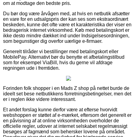
om at modtage den bedste pris.
Du bør dog være årvågen med, at hvis en netbutik afsætter
en vare for en udsalgspris der kan ses som ekstraordinært
beskeden, kunne det ofte være et karakteristika der viser en
bedragerisk internet virksomhed. Køb med betalingskort er
ikke desto mindre dækket ind under Indsigelsesordningen,
som begunstiger dig overfor uærlige e-firmaer.
Generelt tilråder vi bestillinger med betalingskort eller
MobilePay. Alternativt bør du benytte et afbetalingstilbud
som for eksempel ViaBill, hvis du gerne vil afdrage
regningen ude i fremtiden.
Forinden folk shopper i en Mads Z shop på nettet burde de
ideelt set bese netbutikkens forretningsbetingelser, men det
er i reglen ikke videre interessant.
Et andet forslag kunne derfor være at efterse hvorvidt
webshoppen er støttet af e-mærket, eftersom det generelt er
en påvisning af at online virksomheden overholder de
officielle regler, udover at internet selskabet regelmæssigt
besøges af fagmænd som behersker lovene på området.