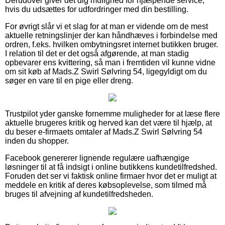
Derudover giver det dig mulighed for hjælpende service,
hvis du udsættes for udfordringer med din bestilling.
For øvrigt slår vi et slag for at man er vidende om de mest
aktuelle retningslinjer der kan håndhæves i forbindelse med
ordren, f.eks. hvilken ombytningsret internet butikken bruger.
I relation til det er det også afgørende, at man stadig
opbevarer ens kvittering, så man i fremtiden vil kunne vidne
om sit køb af Mads.Z Swirl Sølvring 54, ligegyldigt om du
søger en vare til en pige eller dreng.
Trustpilot yder ganske fornemme muligheder for at læse flere
aktuelle brugeres kritik og herved kan det være til hjælp, at
du beser e-firmaets omtaler af Mads.Z Swirl Sølvring 54
inden du shopper.
Facebook genererer lignende regulære uafhængige
løsninger til at få indsigt i online butikkens kundetilfredshed.
Foruden det ser vi faktisk online firmaer hvor det er muligt at
meddele en kritik af deres købsoplevelse, som tilmed må
bruges til afvejning af kundetilfredsheden.