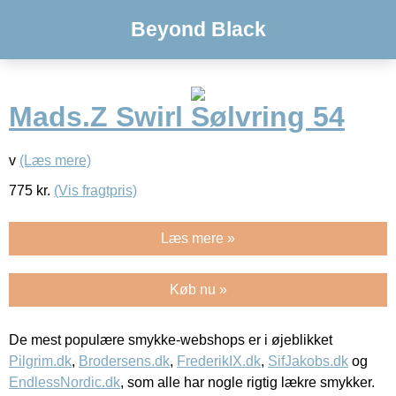
Beyond Black
Mads.Z Swirl Sølvring 54
v
(Læs mere)
775
kr.
(Vis fragtpris)
Læs mere »
Køb nu »
De mest populære smykke-webshops er i øjeblikket
Pilgrim.dk
,
Brodersens.dk
,
FrederikIX.dk
,
SifJakobs.dk
og
EndlessNordic.dk
, som alle har nogle rigtig lækre smykker.