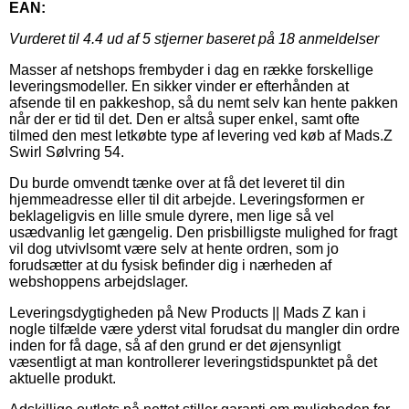
EAN:
Vurderet til
4.4
ud af 5 stjerner baseret på
18
anmeldelser
Masser af netshops frembyder i dag en række forskellige
leveringsmodeller. En sikker vinder er efterhånden at
afsende til en pakkeshop, så du nemt selv kan hente pakken
når der er tid til det. Den er altså super enkel, samt ofte
tilmed den mest letkøbte type af levering ved køb af Mads.Z
Swirl Sølvring 54.
Du burde omvendt tænke over at få det leveret til din
hjemmeadresse eller til dit arbejde. Leveringsformen er
beklageligvis en lille smule dyrere, men lige så vel
usædvanlig let gængelig. Den prisbilligste mulighed for fragt
vil dog utvivlsomt være selv at hente ordren, som jo
forudsætter at du fysisk befinder dig i nærheden af
webshoppens arbejdslager.
Leveringsdygtigheden på New Products || Mads Z kan i
nogle tilfælde være yderst vital forudsat du mangler din ordre
inden for få dage, så af den grund er det øjensynligt
væsentligt at man kontrollerer leveringstidspunktet på det
aktuelle produkt.