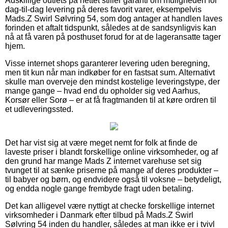
Adskillige outlets på nettet stiller garanti om muligheden for
dag-til-dag levering på deres favorit varer, eksempelvis
Mads.Z Swirl Sølvring 54, som dog antager at handlen laves
forinden et aftalt tidspunkt, således at de sandsynligvis kan
nå at få varen på posthuset forud for at de lageransatte tager
hjem.
Visse internet shops garanterer levering uden beregning,
men tit kun når man indkøber for en fastsat sum. Alternativt
skulle man overveje den mindst kostelige leveringstype, der
mange gange – hvad end du opholder sig ved Aarhus,
Korsør eller Sorø – er at få fragtmanden til at køre ordren til
et udleveringssted.
Det har vist sig at være meget nemt for folk at finde de
laveste priser i blandt forskellige online virksomheder, og af
den grund har mange Mads Z internet varehuse set sig
tvunget til at sænke priserne på mange af deres produkter –
til babyer og børn, og endvidere også til voksne – betydeligt,
og endda nogle gange frembyde fragt uden betaling.
Det kan alligevel være nyttigt at checke forskellige internet
virksomheder i Danmark efter tilbud på Mads.Z Swirl
Sølvring 54 inden du handler, således at man ikke er i tvivl