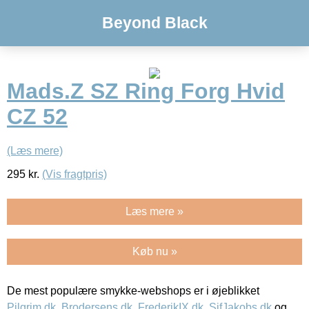
Beyond Black
Mads.Z SZ Ring Forg Hvid
CZ 52
(Læs mere)
295
kr.
(Vis fragtpris)
Læs mere »
Køb nu »
De mest populære smykke-webshops er i øjeblikket
Pilgrim.dk
,
Brodersens.dk
,
FrederikIX.dk
,
SifJakobs.dk
og