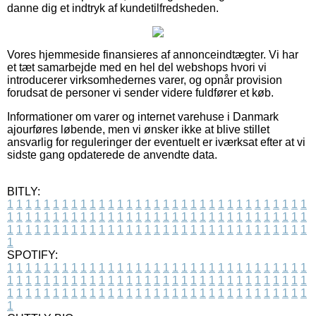
danne dig et indtryk af kundetilfredsheden.
Vores hjemmeside finansieres af annonceindtægter. Vi har
et tæt samarbejde med en hel del webshops hvori vi
introducerer virksomhedernes varer, og opnår provision
forudsat de personer vi sender videre fuldfører et køb.
Informationer om varer og internet varehuse i Danmark
ajourføres løbende, men vi ønsker ikke at blive stillet
ansvarlig for reguleringer der eventuelt er iværksat efter at vi
sidste gang opdaterede de anvendte data.
BITLY:
1
1
1
1
1
1
1
1
1
1
1
1
1
1
1
1
1
1
1
1
1
1
1
1
1
1
1
1
1
1
1
1
1
1
1
1
1
1
1
1
1
1
1
1
1
1
1
1
1
1
1
1
1
1
1
1
1
1
1
1
1
1
1
1
1
1
1
1
1
1
1
1
1
1
1
1
1
1
1
1
1
1
1
1
1
1
1
1
1
1
1
1
1
1
1
1
1
1
1
1
SPOTIFY:
1
1
1
1
1
1
1
1
1
1
1
1
1
1
1
1
1
1
1
1
1
1
1
1
1
1
1
1
1
1
1
1
1
1
1
1
1
1
1
1
1
1
1
1
1
1
1
1
1
1
1
1
1
1
1
1
1
1
1
1
1
1
1
1
1
1
1
1
1
1
1
1
1
1
1
1
1
1
1
1
1
1
1
1
1
1
1
1
1
1
1
1
1
1
1
1
1
1
1
1