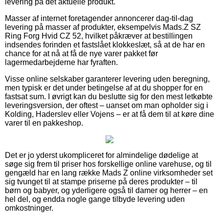
levering på det aktuelle produkt.
Masser af internet foretagender annoncerer dag-til-dag
levering på masser af produkter, eksempelvis Mads.Z SZ
Ring Forg Hvid CZ 52, hvilket påkræver at bestillingen
indsendes forinden et fastslået klokkeslæt, så at de har en
chance for at nå at få de nye varer pakket før
lagermedarbejderne har fyraften.
Visse online selskaber garanterer levering uden beregning,
men typisk er det under betingelse af at du shopper for en
fastsat sum. I øvrigt kan du beslutte sig for den mest letkøbte
leveringsversion, der oftest – uanset om man opholder sig i
Kolding, Haderslev eller Vojens – er at få dem til at køre dine
varer til en pakkeshop.
Det er jo yderst ukompliceret for almindelige dødelige at
søge sig frem til priser hos forskellige online varehuse, og til
gengæld har en lang række Mads Z online virksomheder set
sig tvunget til at stampe priserne på deres produkter – til
børn og babyer, og yderligere også til damer og herrer – en
hel del, og endda nogle gange tilbyde levering uden
omkostninger.