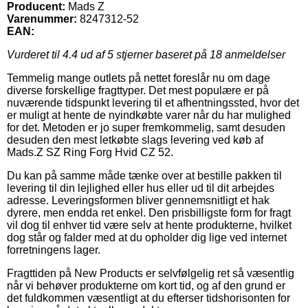
Producent:
Mads Z
Varenummer:
8247312-52
EAN:
Vurderet til
4.4
ud af 5 stjerner baseret på
18
anmeldelser
Temmelig mange outlets på nettet foreslår nu om dage
diverse forskellige fragttyper. Det mest populære er på
nuværende tidspunkt levering til et afhentningssted, hvor det
er muligt at hente de nyindkøbte varer når du har mulighed
for det. Metoden er jo super fremkommelig, samt desuden
desuden den mest letkøbte slags levering ved køb af
Mads.Z SZ Ring Forg Hvid CZ 52.
Du kan på samme måde tænke over at bestille pakken til
levering til din lejlighed eller hus eller ud til dit arbejdes
adresse. Leveringsformen bliver gennemsnitligt et hak
dyrere, men endda ret enkel. Den prisbilligste form for fragt
vil dog til enhver tid være selv at hente produkterne, hvilket
dog står og falder med at du opholder dig lige ved internet
forretningens lager.
Fragttiden på New Products er selvfølgelig ret så væsentlig
når vi behøver produkterne om kort tid, og af den grund er
det fuldkommen væsentligt at du efterser tidshorisonten for