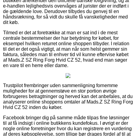
butikken anerkender den officielle danske lovgivning, og at
e-handlen lejlighedsvis overvåges af jurister der er indført i
de gældende love. Derudover tilbydes du genvej til en
håndsrækning, for så vidt du skulle få vanskeligheder med
dit køb.
Tilmed er det at foretrække at man er sat ind i de mest
centrale bestemmelser der har betydning for købet, for
eksempel hvilken returret online shoppen tilbyder. I relation
til det er det også vigtigt, at man når som helst gemmer sin
faktura, således man til enhver tid vil kunne eftervise købet
af Mads.Z SZ Ring Forg Hvid CZ 52, hvad end man søger
en vare til en herre eller dame.
Trustpilot frembringer uden sammenligning fornemme
muligheder for at gennemstøve en stor portion øvrige
forbrugeres betragtninger og herved kan det anbefales, at du
analyserer online shoppens omtaler af Mads.Z SZ Ring Forg
Hvid CZ 52 inden du køber.
Facebook bringer dig på samme måde tilpas fine løsninger
til at få indsigt i online butikkens kundefokus. I øvrigt er der
nogle online forretninger hvor du kan registrere en vurdering
af deres købsoplevelse, som tillige bør drages fordel af til at