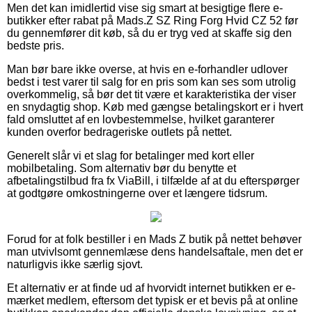
Men det kan imidlertid vise sig smart at besigtige flere e-
butikker efter rabat på Mads.Z SZ Ring Forg Hvid CZ 52 før
du gennemfører dit køb, så du er tryg ved at skaffe sig den
bedste pris.
Man bør bare ikke overse, at hvis en e-forhandler udlover
bedst i test varer til salg for en pris som kan ses som utrolig
overkommelig, så bør det tit være et karakteristika der viser
en snydagtig shop. Køb med gængse betalingskort er i hvert
fald omsluttet af en lovbestemmelse, hvilket garanterer
kunden overfor bedrageriske outlets på nettet.
Generelt slår vi et slag for betalinger med kort eller
mobilbetaling. Som alternativ bør du benytte et
afbetalingstilbud fra fx ViaBill, i tilfælde af at du efterspørger
at godtgøre omkostningerne over et længere tidsrum.
Forud for at folk bestiller i en Mads Z butik på nettet behøver
man utvivlsomt gennemlæse dens handelsaftale, men det er
naturligvis ikke særlig sjovt.
Et alternativ er at finde ud af hvorvidt internet butikken er e-
mærket medlem, eftersom det typisk er et bevis på at online