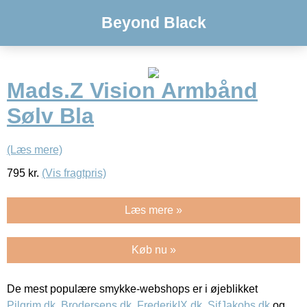
Beyond Black
Mads.Z Vision Armbånd
Sølv Bla
(Læs mere)
795
kr.
(Vis fragtpris)
Læs mere »
Køb nu »
De mest populære smykke-webshops er i øjeblikket
Pilgrim.dk
,
Brodersens.dk
,
FrederikIX.dk
,
SifJakobs.dk
og