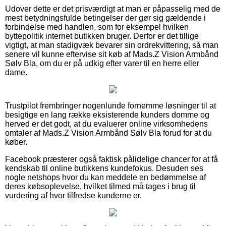
Udover dette er det prisværdigt at man er påpasselig med de
mest betydningsfulde betingelser der gør sig gældende i
forbindelse med handlen, som for eksempel hvilken
byttepolitik internet butikken bruger. Derfor er det tillige
vigtigt, at man stadigvæk bevarer sin ordrekvittering, så man
senere vil kunne eftervise sit køb af Mads.Z Vision Armbånd
Sølv Bla, om du er på udkig efter varer til en herre eller
dame.
Trustpilot frembringer nogenlunde fornemme løsninger til at
besigtige en lang række eksisterende kunders domme og
herved er det godt, at du evaluerer online virksomhedens
omtaler af Mads.Z Vision Armbånd Sølv Bla forud for at du
køber.
Facebook præsterer også faktisk pålidelige chancer for at få
kendskab til online butikkens kundefokus. Desuden ses
nogle netshops hvor du kan meddele en bedømmelse af
deres købsoplevelse, hvilket tilmed må tages i brug til
vurdering af hvor tilfredse kunderne er.