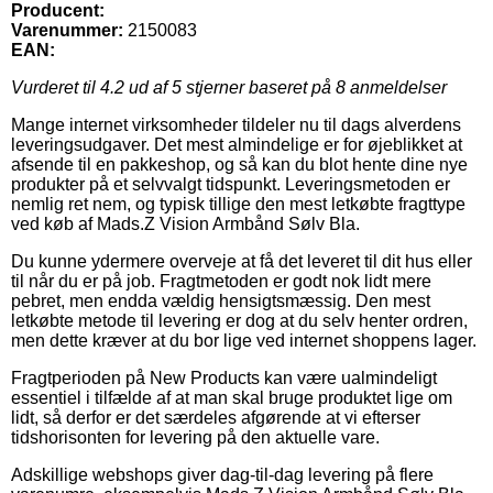
Producent:
Varenummer:
2150083
EAN:
Vurderet til
4.2
ud af 5 stjerner baseret på
8
anmeldelser
Mange internet virksomheder tildeler nu til dags alverdens
leveringsudgaver. Det mest almindelige er for øjeblikket at
afsende til en pakkeshop, og så kan du blot hente dine nye
produkter på et selvvalgt tidspunkt. Leveringsmetoden er
nemlig ret nem, og typisk tillige den mest letkøbte fragttype
ved køb af Mads.Z Vision Armbånd Sølv Bla.
Du kunne ydermere overveje at få det leveret til dit hus eller
til når du er på job. Fragtmetoden er godt nok lidt mere
pebret, men endda vældig hensigtsmæssig. Den mest
letkøbte metode til levering er dog at du selv henter ordren,
men dette kræver at du bor lige ved internet shoppens lager.
Fragtperioden på New Products kan være ualmindeligt
essentiel i tilfælde af at man skal bruge produktet lige om
lidt, så derfor er det særdeles afgørende at vi efterser
tidshorisonten for levering på den aktuelle vare.
Adskillige webshops giver dag-til-dag levering på flere