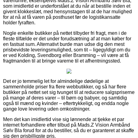
varenumre, eksempelvis Mads.Z Vision Armbånd Sølv Bla,
som imidlertid er underforstået at du når at bestille inden et
givent klokkeslæt, med hensynstagen til at de har mulighed
for at nå at få varen på posthuset før de logistikansatte
holder fyraften.
Nogle enkelte butikker på nettet tilbyder fri fragt, men i de
fleste tilfælde er det under forudsætning af at man køber for
en fastsat sum. Alternativt burde man udse dig den mest
prisbevidste leveringsmulighed, som tit – ligegyldigt om du
er ved Kolding, Svendborg eller Bramming – vil være at få
fragtmanden til at bringe varerne til et afhentningssted.
Det er jo temmelig let for almindelige dødelige at
sammenholde priser fra flere webbutikker, og så har flere
butikker på nettet set sig tvunget til at reducere salgspriserne
på mange af deres varer – til børn og babyer, og samtidig
også til mænd og kvinder – eftertrykkeligt, og endda nogle
gange love levering uden omkostninger.
Men det kan imidlertid vise sig lønnende at tjekke et par
internet forhandlere efter tilbud på Mads.Z Vision Armbånd
Sølv Bla forud for at du bestiller, så du er garanteret at skaffe
sig den prisbilligste pris.