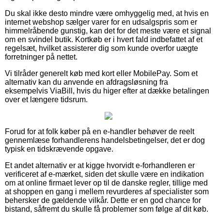
Du skal ikke desto mindre være omhyggelig med, at hvis en
internet webshop sælger varer for en udsalgspris som er
himmelråbende gunstig, kan det for det meste være et signal
om en svindel butik. Kortkøb er i hvert fald indbefattet af et
regelsæt, hvilket assisterer dig som kunde overfor uægte
forretninger på nettet.
Vi tilråder generelt køb med kort eller MobilePay. Som et
alternativ kan du anvende en afdragsløsning fra
eksempelvis ViaBill, hvis du higer efter at dække betalingen
over et længere tidsrum.
Forud for at folk køber på en e-handler behøver de reelt
gennemlæse forhandlerens handelsbetingelser, det er dog
typisk en tidskrævende opgave.
Et andet alternativ er at kigge hvorvidt e-forhandleren er
verificeret af e-mærket, siden det skulle være en indikation
om at online firmaet lever op til de danske regler, tillige med
at shoppen en gang i mellem revurderes af specialister som
behersker de gældende vilkår. Dette er en god chance for
bistand, såfremt du skulle få problemer som følge af dit køb.