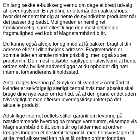
En lang række e-butikker giver nu om dage et bredt udvalg
af leveringstyper. En yndling er efterhånden pakkeshops,
hvor det er nemt for dig at hente de nyindkøbte produkter når
det passer dig bedst. Muligheden er nemlig ret
fremkommelig, samt oftest tillige den mest betalelige
fragtmulighed ved køb af Magnetarmbånd blåt.
Du kunne også afveje for og imod at få pakken bragt til din
adresse eller til dit arbejdes adresse. Fragtmetoden er
somme tider en smule mindre prisbillig, men også super
problemfri. Den mest letkøbte fragttype er utvivlsomt at hente
ordren selv, hvilket nødvendiggør at du opholder dig nær
internet forhandlerens tilholdssted.
Antal dages levering på Smykker til kvinder > Armbånd til
kvinder er selvfølgelig særligt central hvis man absolut skal
bruge dine nye varer om kort tid, så af den grund er det uden
tvivl vigtigt at man efterser leveringstidspunktet på det
aktuelle produkt.
Adskillige internet outlets stiller garanti om levering på
næstkommende hverdag på mange varenumre, eksempelvis
Magnetarmbånd blåt, som står og falder med at ordren
lægges forinden et bestemt tidspunkt, med hensynstagen til
at de med sikkerhed kan nå at få ordren ordnet forinden