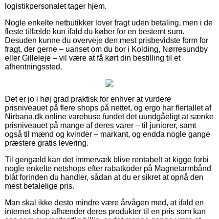
logistikpersonalet tager hjem.
Nogle enkelte netbutikker lover fragt uden betaling, men i de
fleste tilfælde kun ifald du køber for en bestemt sum.
Desuden kunne du overveje den mest prisbevidste form for
fragt, der gerne – uanset om du bor i Kolding, Nørresundby
eller Gilleleje – vil være at få kørt din bestilling til et
afhentningssted.
Det er jo i høj grad praktisk for enhver at vurdere
prisniveauet på flere shops på nettet, og ergo har flertallet af
Nirbana.dk online varehuse fundet det uundgåeligt at sænke
prisniveauet på mange af deres varer – til juniorer, samt
også til mænd og kvinder – markant, og endda nogle gange
præstere gratis levering.
Til gengæld kan det immervæk blive rentabelt at kigge forbi
nogle enkelte netshops efter rabatkoder på Magnetarmbånd
blåt forinden du handler, sådan at du er sikret at opnå den
mest betalelige pris.
Man skal ikke desto mindre være årvågen med, at ifald en
internet shop afhænder deres produkter til en pris som kan