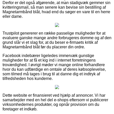
Derfor er det også afgørende, at man stadigvæk gemmer sin
kvitteringsmail, så man senere kan bevise sin bestilling af
Magnetarmbånd blåt, hvad end du søger en vare til en herre
eller dame.
Trustpilot genererer en række passelige muligheder for at
evaluere ganske mange andre forbrugeres domme og af den
grund slår vi et slag for, at du beser e-firmaets kritik af
Magnetarmbånd blåt før du placerer din ordre.
Facebook indebærer ligeledes immervæk gunstige
muligheder for at få et kig ind i internet forretningens
troværdighed. I øvrigt møder vi mange online forhandlere
hvor du kan udfærdige en omtale af deres købsoplevelse,
som tilmed må tages i brug til at danne dig et indtryk af
tilfredsheden hos kunderne.
Dette website er finansieret ved hjælp af annoncer. Vi har
samarbejder med en hel del e-shops eftersom vi publicerer
virksomhedernes produkter, og opnår provision om du
foretager et indkøb.