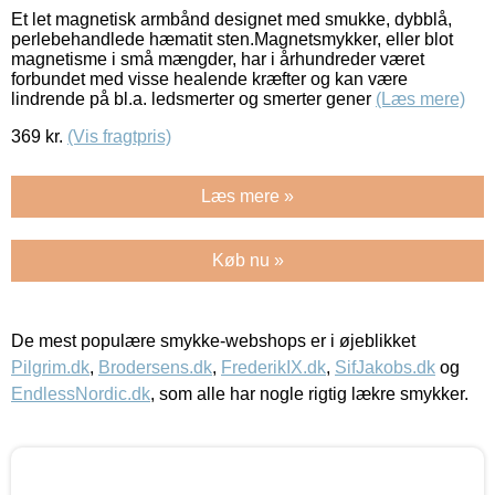
Et let magnetisk armbånd designet med smukke, dybblå,
perlebehandlede hæmatit sten.Magnetsmykker, eller blot
magnetisme i små mængder, har i århundreder været
forbundet med visse healende kræfter og kan være
lindrende på bl.a. ledsmerter og smerter gener
(Læs mere)
369
kr.
(Vis fragtpris)
Læs mere »
Køb nu »
De mest populære smykke-webshops er i øjeblikket
Pilgrim.dk
,
Brodersens.dk
,
FrederikIX.dk
,
SifJakobs.dk
og
EndlessNordic.dk
, som alle har nogle rigtig lækre smykker.