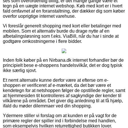
ses som overordentlig billig, er det mange gange være et
tegn på en uægte internet webshop. Køb med kort er i hvert
fald omfavnet af en foranstaltning, der dækker dig som køber
overfor uoprigtige internet varehuse.
Vi foreslår generelt shopping med kort eller betalinger med
mobilen. Som et alternativ burde du drage nytte af en
afbetalingsløsning som f.eks. ViaBill, når du har i sinde at
godtgøre omkostningerne i flere bidder.
Inden folk køber på en Nirbana.dk internet forhandler bør de
principielt bese e-shoppens handelsvilkår, det er dog typisk
ikke særlig sjovt.
Et nemt alternativ kunne derfor være at efterse om e-
shoppen er verificeret af e-mærket, da det bør være et
kendetegn for at netshoppen følger de opstillede regler, samt
at hjemmesiden tit kontrolleres af sagkyndige der kender til
vilkårene på området. Det giver dig anledning til at få hjælp,
ifald du møder dilemmaer ved din shopping.
Ydermere stiller vi forslag om at kunden er på vagt for de
primære regler der spiller ind i forbindelse med handlen,
som eksempelvis hvilken returrettighed butikken lover.