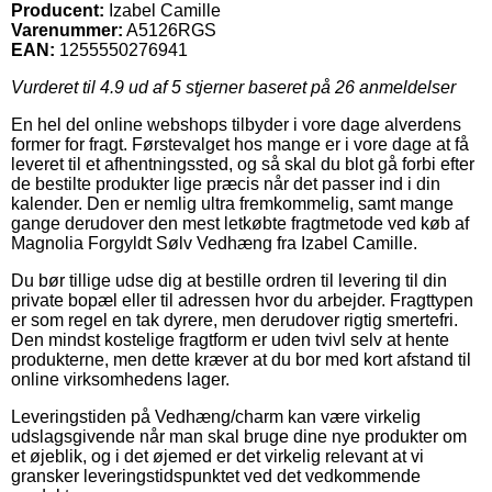
Producent:
Izabel Camille
Varenummer:
A5126RGS
EAN:
1255550276941
Vurderet til
4.9
ud af 5 stjerner baseret på
26
anmeldelser
En hel del online webshops tilbyder i vore dage alverdens
former for fragt. Førstevalget hos mange er i vore dage at få
leveret til et afhentningssted, og så skal du blot gå forbi efter
de bestilte produkter lige præcis når det passer ind i din
kalender. Den er nemlig ultra fremkommelig, samt mange
gange derudover den mest letkøbte fragtmetode ved køb af
Magnolia Forgyldt Sølv Vedhæng fra Izabel Camille.
Du bør tillige udse dig at bestille ordren til levering til din
private bopæl eller til adressen hvor du arbejder. Fragttypen
er som regel en tak dyrere, men derudover rigtig smertefri.
Den mindst kostelige fragtform er uden tvivl selv at hente
produkterne, men dette kræver at du bor med kort afstand til
online virksomhedens lager.
Leveringstiden på Vedhæng/charm kan være virkelig
udslagsgivende når man skal bruge dine nye produkter om
et øjeblik, og i det øjemed er det virkelig relevant at vi
gransker leveringstidspunktet ved det vedkommende