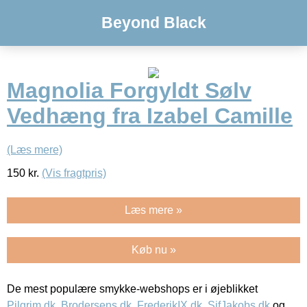
Beyond Black
Magnolia Forgyldt Sølv
Vedhæng fra Izabel Camille
(Læs mere)
150
kr.
(Vis fragtpris)
Læs mere »
Køb nu »
De mest populære smykke-webshops er i øjeblikket
Pilgrim.dk
,
Brodersens.dk
,
FrederikIX.dk
,
SifJakobs.dk
og