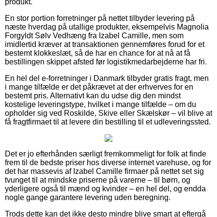
produkt.
En stor portion forretninger på nettet tilbyder levering på
næste hverdag på utallige produkter, eksempelvis Magnolia
Forgyldt Sølv Vedhæng fra Izabel Camille, men som
imidlertid kræver at transaktionen gennemføres forud for et
bestemt klokkeslæt, så de har en chance for at nå at få
bestillingen skippet afsted før logistikmedarbejderne har fri.
En hel del e-forretninger i Danmark tilbyder gratis fragt, men
i mange tilfælde er det påkrævet at der erhverves for en
bestemt pris. Alternativt kan du udse dig den mindst
kostelige leveringstype, hvilket i mange tilfælde – om du
opholder sig ved Roskilde, Skive eller Skælskør – vil blive at
få fragtfirmaet til at levere din bestilling til et udleveringssted.
Det er jo efterhånden særligt fremkommeligt for folk at finde
frem til de bedste priser hos diverse internet varehuse, og for
det har massevis af Izabel Camille firmaer på nettet set sig
tvunget til at mindske priserne på varerne – til børn, og
yderligere også til mænd og kvinder – en hel del, og endda
nogle gange garantere levering uden beregning.
Trods dette kan det ikke desto mindre blive smart at eftergå