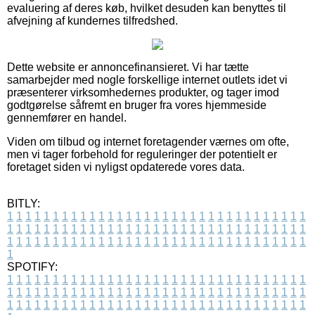
evaluering af deres køb, hvilket desuden kan benyttes til
afvejning af kundernes tilfredshed.
Dette website er annoncefinansieret. Vi har tætte
samarbejder med nogle forskellige internet outlets idet vi
præsenterer virksomhedernes produkter, og tager imod
godtgørelse såfremt en bruger fra vores hjemmeside
gennemfører en handel.
Viden om tilbud og internet foretagender værnes om ofte,
men vi tager forbehold for reguleringer der potentielt er
foretaget siden vi nyligst opdaterede vores data.
BITLY:
1
1
1
1
1
1
1
1
1
1
1
1
1
1
1
1
1
1
1
1
1
1
1
1
1
1
1
1
1
1
1
1
1
1
1
1
1
1
1
1
1
1
1
1
1
1
1
1
1
1
1
1
1
1
1
1
1
1
1
1
1
1
1
1
1
1
1
1
1
1
1
1
1
1
1
1
1
1
1
1
1
1
1
1
1
1
1
1
1
1
1
1
1
1
1
1
1
1
1
1
SPOTIFY:
1
1
1
1
1
1
1
1
1
1
1
1
1
1
1
1
1
1
1
1
1
1
1
1
1
1
1
1
1
1
1
1
1
1
1
1
1
1
1
1
1
1
1
1
1
1
1
1
1
1
1
1
1
1
1
1
1
1
1
1
1
1
1
1
1
1
1
1
1
1
1
1
1
1
1
1
1
1
1
1
1
1
1
1
1
1
1
1
1
1
1
1
1
1
1
1
1
1
1