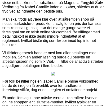
visse netbutikker efter rabatkoder på Magnolia Forgyldt Sølv
Vedhæng fra Izabel Camille inden du køber, således at du er
tryg ved at indhente den bedste pris.
Man skal trods alt være klar over, at såfremt en shop på
nettet markedsfører produkter til salg for en pris der kan ses
som kolossalt gunstig, bør det mange gange være et
faresignal om en falsk online virksomhed. Bestillinger med
betalingskort er ikke desto mindre indbefattet af et
reglement, hvilket bistår dig som køber imod fup internet
butikker.
Vi tilråder generelt handler med kort eller betalinger med
mobilen. Som en anden løsning burde du benytte en
afbetalingsordning som fx ViaBill, i tilfælde af at du tilstræber
at godtgøre betalingen i flere bidder.
Før folk bestiller hos en Izabel Camille online virksomhed
burde de i reglen få overblik over forhandlerens
forretningsvilkår, dog er det i reglen et omfattende projekt.
Et andet forslag kunne måske være at kontrollere hvorvidt
online shoppen er tilsluttet e-mærket, hvilket typisk er en