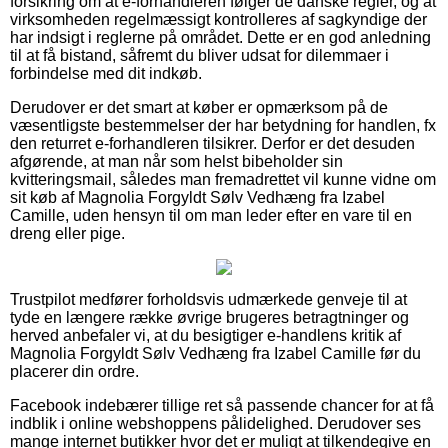
forsikring om at e-forhandleren følger de danske regler, og at
virksomheden regelmæssigt kontrolleres af sagkyndige der
har indsigt i reglerne på området. Dette er en god anledning
til at få bistand, såfremt du bliver udsat for dilemmaer i
forbindelse med dit indkøb.
Derudover er det smart at køber er opmærksom på de
væsentligste bestemmelser der har betydning for handlen, fx
den returret e-forhandleren tilsikrer. Derfor er det desuden
afgørende, at man når som helst bibeholder sin
kvitteringsmail, således man fremadrettet vil kunne vidne om
sit køb af Magnolia Forgyldt Sølv Vedhæng fra Izabel
Camille, uden hensyn til om man leder efter en vare til en
dreng eller pige.
Trustpilot medfører forholdsvis udmærkede genveje til at
tyde en længere række øvrige brugeres betragtninger og
herved anbefaler vi, at du besigtiger e-handlens kritik af
Magnolia Forgyldt Sølv Vedhæng fra Izabel Camille før du
placerer din ordre.
Facebook indebærer tillige ret så passende chancer for at få
indblik i online webshoppens pålidelighed. Derudover ses
mange internet butikker hvor det er muligt at tilkendegive en