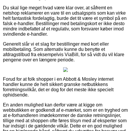
Du skal lige meget hvad være klar over, at såfremt en
netshop reklamerer en vare til en udsalgspris som kan virke
helt fantastisk fordelagtig, burde det tit være et symbol på en
falsk e-handler. Bestillinger med betalingskort er ikke desto
mindre indbefattet af et regulativ, som forsvarer køber imod
svindlende e-handler.
Generelt slår vi et slag for bestillinger med kort eller
mobilbetaling. Som alternativ kunne du benytte et
afdragstilbud fra eksempelvis ViaBill, for så vidt du vil klare
pengene over en længere periode.
Forud for at folk shopper i en Abbott & Mosley internet
handler kunne de helt sikkert granske netbutikkens
forretningsvilkår, det er dog for det meste ikke specielt
ophidsende.
En anden mulighed kan derfor være at kigge om
webbutikken er godkendt af e-mærket, som er en tryghed om
at e-forhandleren imødekommer de danske retningslinjer,
tillige med at shoppen ofte føres tilsyn med af eksperter som
har indsigt i de gældende vilkår. Dette er en god mulighed