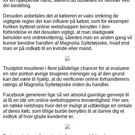
for en hjælpende hånd, såfremt du udsættes for besvær ved
din bestilling.
Desuden anbefales det at køberen er vaks omkring de
vigtigste regler der kan influere på købet, som for eksempel
hvilken bytteret online webshoppen benytter. I den
forbindelse er det desuden vigtigt, at man stadigvæk
beholder ens ordrekvittering, således man en anden gang vil
kunne bevidne handlen af Magnolia Syltetøjsske, hvad end
man er på indkøb til en kvinde eller mand.
Trustpilot resulterer i flere pålidelige chancer for at evaluere
en stor portion øvrige brugeres meninger og af den grund
kan det være til hjælp, at du verificerer online forhandlerens
ratings af Magnolia Syltetøjsske inden du handler.
Facebook genererer lige så vel absolut gavnlige genveje til
at få en idé om online webshoppens troværdighed. Her ses
en række netshops hvor det er muligt at udfærdige en omtale
af deres køb, som tillige burde benyttes til at danne dig et
indtryk af hvor glade kunderne er.