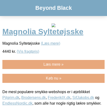
Beyond Black
Magnolia Syltetøjsske
Magnolia Syltetøjsske
(Læs mere)
4440
kr.
(Vis fragtpris)
Læs mere »
Køb nu »
De mest populære smykke-webshops er i øjeblikket
Pilgrim.dk
,
Brodersens.dk
,
FrederikIX.dk
,
SifJakobs.dk
og
EndlessNordic.dk
, som alle har nogle rigtig lækre smykker.