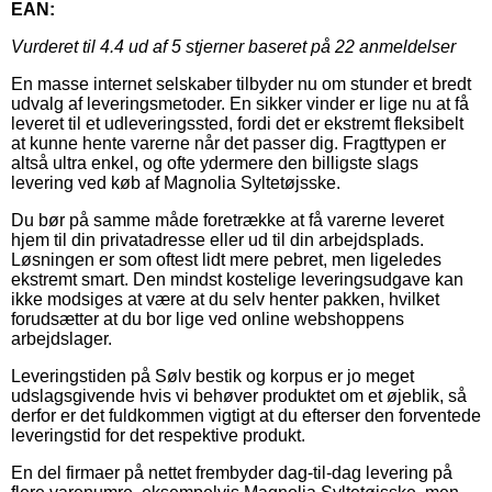
EAN:
Vurderet til
4.4
ud af 5 stjerner baseret på
22
anmeldelser
En masse internet selskaber tilbyder nu om stunder et bredt
udvalg af leveringsmetoder. En sikker vinder er lige nu at få
leveret til et udleveringssted, fordi det er ekstremt fleksibelt
at kunne hente varerne når det passer dig. Fragttypen er
altså ultra enkel, og ofte ydermere den billigste slags
levering ved køb af Magnolia Syltetøjsske.
Du bør på samme måde foretrække at få varerne leveret
hjem til din privatadresse eller ud til din arbejdsplads.
Løsningen er som oftest lidt mere pebret, men ligeledes
ekstremt smart. Den mindst kostelige leveringsudgave kan
ikke modsiges at være at du selv henter pakken, hvilket
forudsætter at du bor lige ved online webshoppens
arbejdslager.
Leveringstiden på Sølv bestik og korpus er jo meget
udslagsgivende hvis vi behøver produktet om et øjeblik, så
derfor er det fuldkommen vigtigt at du efterser den forventede
leveringstid for det respektive produkt.
En del firmaer på nettet frembyder dag-til-dag levering på