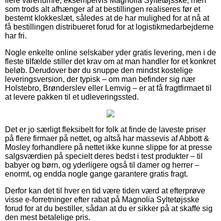
flere varenumre, eksempelvis Magnolia Syltetøjsske, men
som trods alt afhænger af at bestillingen realiseres før et
bestemt klokkeslæt, således at de har mulighed for at nå at
få bestillingen distribueret forud for at logistikmedarbejderne
har fri.
Nogle enkelte online selskaber yder gratis levering, men i de
fleste tilfælde stiller det krav om at man handler for et konkret
beløb. Derudover bør du snuppe den mindst kostelige
leveringsversion, der typisk – om man befinder sig nær
Holstebro, Brønderslev eller Lemvig – er at få fragtfirmaet til
at levere pakken til et udleveringssted.
Det er jo særligt fleksibelt for folk at finde de laveste priser
på flere firmaer på nettet, og altså har massevis af Abbott &
Mosley forhandlere på nettet ikke kunne slippe for at presse
salgsværdien på specielt deres bedst i test produkter – til
babyer og børn, og yderligere også til damer og herrer –
enormt, og endda nogle gange garantere gratis fragt.
Derfor kan det til hver en tid være tiden værd at efterprøve
visse e-forretninger efter rabat på Magnolia Syltetøjsske
forud for at du bestiller, sådan at du er sikker på at skaffe sig
den mest betalelige pris.