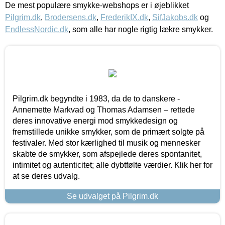
De mest populære smykke-webshops er i øjeblikket
Pilgrim.dk
,
Brodersens.dk
,
FrederikIX.dk
,
SifJakobs.dk
og
EndlessNordic.dk
, som alle har nogle rigtig lækre smykker.
Pilgrim.dk begyndte i 1983, da de to danskere -
Annemette Markvad og Thomas Adamsen – rettede
deres innovative energi mod smykkedesign og
fremstillede unikke smykker, som de primært solgte på
festivaler. Med stor kærlighed til musik og mennesker
skabte de smykker, som afspejlede deres spontanitet,
intimitet og autenticitet; alle dybtfølte værdier. Klik her for
at se deres udvalg.
Se udvalget på Pilgrim.dk