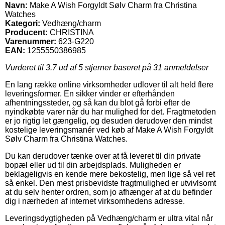
Navn:
Make A Wish Forgyldt Sølv Charm fra Christina
Watches
Kategori:
Vedhæng/charm
Producent:
CHRISTINA
Varenummer:
623-G220
EAN:
1255550386985
Vurderet til
3.7
ud af 5 stjerner baseret på
31
anmeldelser
En lang række online virksomheder udlover til alt held flere
leveringsformer. En sikker vinder er efterhånden
afhentningssteder, og så kan du blot gå forbi efter de
nyindkøbte varer når du har mulighed for det. Fragtmetoden
er jo rigtig let gængelig, og desuden derudover den mindst
kostelige leveringsmanér ved køb af Make A Wish Forgyldt
Sølv Charm fra Christina Watches.
Du kan derudover tænke over at få leveret til din private
bopæl eller ud til din arbejdsplads. Muligheden er
beklageligvis en kende mere bekostelig, men lige så vel ret
så enkel. Den mest prisbevidste fragtmulighed er utvivlsomt
at du selv henter ordren, som jo afhænger af at du befinder
dig i nærheden af internet virksomhedens adresse.
Leveringsdygtigheden på Vedhæng/charm er ultra vital når