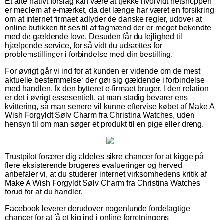
Et alternativt forslag kan være at tjekke hvorvidt netshoppen
er medlem af e-mærket, da det længe har været en forsikring
om at internet firmaet adlyder de danske regler, udover at
online butikken tit ses til af fagmænd der er meget bekendte
med de gældende love. Desuden får du lejlighed til
hjælpende service, for så vidt du udsættes for
problemstillinger i forbindelse med din bestilling.
For øvrigt går vi ind for at kunden er vidende om de mest
aktuelle bestemmelser der gør sig gældende i forbindelse
med handlen, fx den bytteret e-firmaet bruger. I den relation
er det i øvrigt essesentielt, at man stadig bevarer ens
kvittering, så man senere vil kunne eftervise købet af Make A
Wish Forgyldt Sølv Charm fra Christina Watches, uden
hensyn til om man søger et produkt til en pige eller dreng.
Trustpilot forærer dig aldeles sikre chancer for at kigge på
flere eksisterende brugeres evalueringer og herved
anbefaler vi, at du studerer internet virksomhedens kritik af
Make A Wish Forgyldt Sølv Charm fra Christina Watches
forud for at du handler.
Facebook leverer derudover nogenlunde fordelagtige
chancer for at få et kig ind i online forretningens