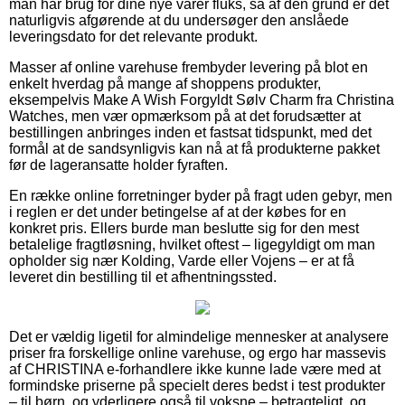
man har brug for dine nye varer fluks, så af den grund er det
naturligvis afgørende at du undersøger den anslåede
leveringsdato for det relevante produkt.
Masser af online varehuse frembyder levering på blot en
enkelt hverdag på mange af shoppens produkter,
eksempelvis Make A Wish Forgyldt Sølv Charm fra Christina
Watches, men vær opmærksom på at det forudsætter at
bestillingen anbringes inden et fastsat tidspunkt, med det
formål at de sandsynligvis kan nå at få produkterne pakket
før de lageransatte holder fyraften.
En række online forretninger byder på fragt uden gebyr, men
i reglen er det under betingelse af at der købes for en
konkret pris. Ellers burde man beslutte sig for den mest
betalelige fragtløsning, hvilket oftest – ligegyldigt om man
opholder sig nær Kolding, Varde eller Vojens – er at få
leveret din bestilling til et afhentningssted.
Det er vældig ligetil for almindelige mennesker at analysere
priser fra forskellige online varehuse, og ergo har massevis
af CHRISTINA e-forhandlere ikke kunne lade være med at
formindske priserne på specielt deres bedst i test produkter
– til børn, og yderligere også til voksne – betragteligt, og