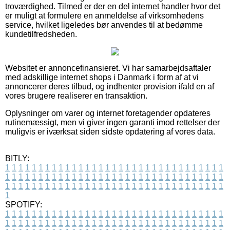
troværdighed. Tilmed er der en del internet handler hvor det
er muligt at formulere en anmeldelse af virksomhedens
service, hvilket ligeledes bør anvendes til at bedømme
kundetilfredsheden.
Websitet er annoncefinansieret. Vi har samarbejdsaftaler
med adskillige internet shops i Danmark i form af at vi
annoncerer deres tilbud, og indhenter provision ifald en af
vores brugere realiserer en transaktion.
Oplysninger om varer og internet foretagender opdateres
rutinemæssigt, men vi giver ingen garanti imod rettelser der
muligvis er iværksat siden sidste opdatering af vores data.
BITLY:
1
1
1
1
1
1
1
1
1
1
1
1
1
1
1
1
1
1
1
1
1
1
1
1
1
1
1
1
1
1
1
1
1
1
1
1
1
1
1
1
1
1
1
1
1
1
1
1
1
1
1
1
1
1
1
1
1
1
1
1
1
1
1
1
1
1
1
1
1
1
1
1
1
1
1
1
1
1
1
1
1
1
1
1
1
1
1
1
1
1
1
1
1
1
1
1
1
1
1
1
SPOTIFY:
1
1
1
1
1
1
1
1
1
1
1
1
1
1
1
1
1
1
1
1
1
1
1
1
1
1
1
1
1
1
1
1
1
1
1
1
1
1
1
1
1
1
1
1
1
1
1
1
1
1
1
1
1
1
1
1
1
1
1
1
1
1
1
1
1
1