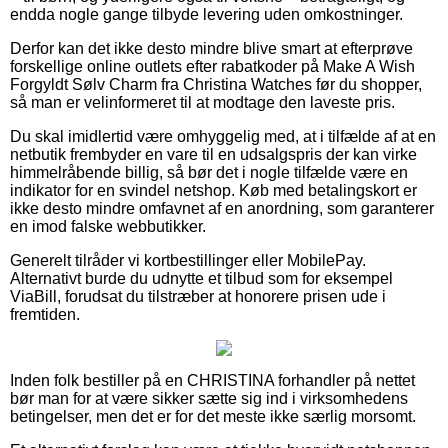
endda nogle gange tilbyde levering uden omkostninger.
Derfor kan det ikke desto mindre blive smart at efterprøve
forskellige online outlets efter rabatkoder på Make A Wish
Forgyldt Sølv Charm fra Christina Watches før du shopper,
så man er velinformeret til at modtage den laveste pris.
Du skal imidlertid være omhyggelig med, at i tilfælde af at en
netbutik frembyder en vare til en udsalgspris der kan virke
himmelråbende billig, så bør det i nogle tilfælde være en
indikator for en svindel netshop. Køb med betalingskort er
ikke desto mindre omfavnet af en anordning, som garanterer
en imod falske webbutikker.
Generelt tilråder vi kortbestillinger eller MobilePay.
Alternativt burde du udnytte et tilbud som for eksempel
ViaBill, forudsat du tilstræber at honorere prisen ude i
fremtiden.
Inden folk bestiller på en CHRISTINA forhandler på nettet
bør man for at være sikker sætte sig ind i virksomhedens
betingelser, men det er for det meste ikke særlig morsomt.