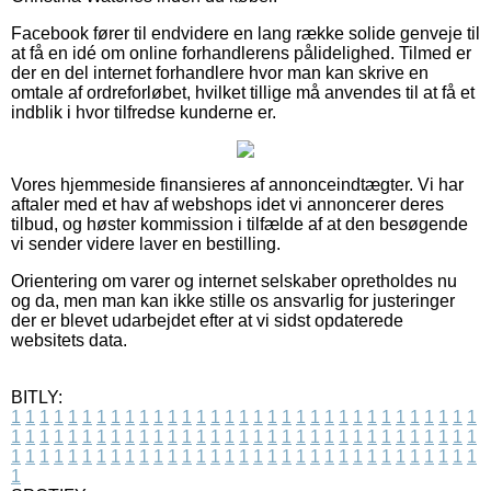
Facebook fører til endvidere en lang række solide genveje til
at få en idé om online forhandlerens pålidelighed. Tilmed er
der en del internet forhandlere hvor man kan skrive en
omtale af ordreforløbet, hvilket tillige må anvendes til at få et
indblik i hvor tilfredse kunderne er.
Vores hjemmeside finansieres af annonceindtægter. Vi har
aftaler med et hav af webshops idet vi annoncerer deres
tilbud, og høster kommission i tilfælde af at den besøgende
vi sender videre laver en bestilling.
Orientering om varer og internet selskaber opretholdes nu
og da, men man kan ikke stille os ansvarlig for justeringer
der er blevet udarbejdet efter at vi sidst opdaterede
websitets data.
BITLY:
1
1
1
1
1
1
1
1
1
1
1
1
1
1
1
1
1
1
1
1
1
1
1
1
1
1
1
1
1
1
1
1
1
1
1
1
1
1
1
1
1
1
1
1
1
1
1
1
1
1
1
1
1
1
1
1
1
1
1
1
1
1
1
1
1
1
1
1
1
1
1
1
1
1
1
1
1
1
1
1
1
1
1
1
1
1
1
1
1
1
1
1
1
1
1
1
1
1
1
1