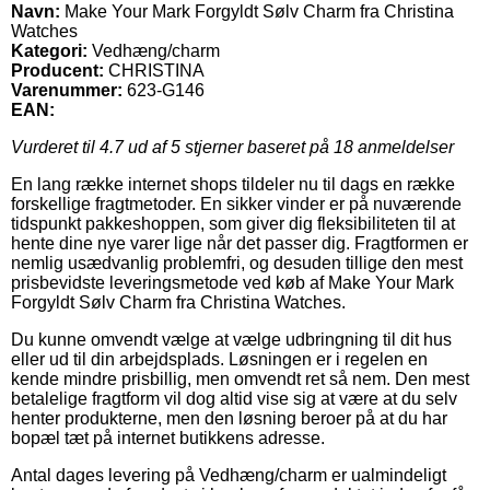
Navn:
Make Your Mark Forgyldt Sølv Charm fra Christina
Watches
Kategori:
Vedhæng/charm
Producent:
CHRISTINA
Varenummer:
623-G146
EAN:
Vurderet til
4.7
ud af 5 stjerner baseret på
18
anmeldelser
En lang række internet shops tildeler nu til dags en række
forskellige fragtmetoder. En sikker vinder er på nuværende
tidspunkt pakkeshoppen, som giver dig fleksibiliteten til at
hente dine nye varer lige når det passer dig. Fragtformen er
nemlig usædvanlig problemfri, og desuden tillige den mest
prisbevidste leveringsmetode ved køb af Make Your Mark
Forgyldt Sølv Charm fra Christina Watches.
Du kunne omvendt vælge at vælge udbringning til dit hus
eller ud til din arbejdsplads. Løsningen er i regelen en
kende mindre prisbillig, men omvendt ret så nem. Den mest
betalelige fragtform vil dog altid vise sig at være at du selv
henter produkterne, men den løsning beroer på at du har
bopæl tæt på internet butikkens adresse.
Antal dages levering på Vedhæng/charm er ualmindeligt