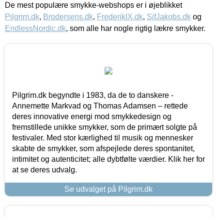
De mest populære smykke-webshops er i øjeblikket
Pilgrim.dk
,
Brodersens.dk
,
FrederikIX.dk
,
SifJakobs.dk
og
EndlessNordic.dk
, som alle har nogle rigtig lækre smykker.
Pilgrim.dk begyndte i 1983, da de to danskere -
Annemette Markvad og Thomas Adamsen – rettede
deres innovative energi mod smykkedesign og
fremstillede unikke smykker, som de primært solgte på
festivaler. Med stor kærlighed til musik og mennesker
skabte de smykker, som afspejlede deres spontanitet,
intimitet og autenticitet; alle dybtfølte værdier. Klik her for
at se deres udvalg.
Se udvalget på Pilgrim.dk