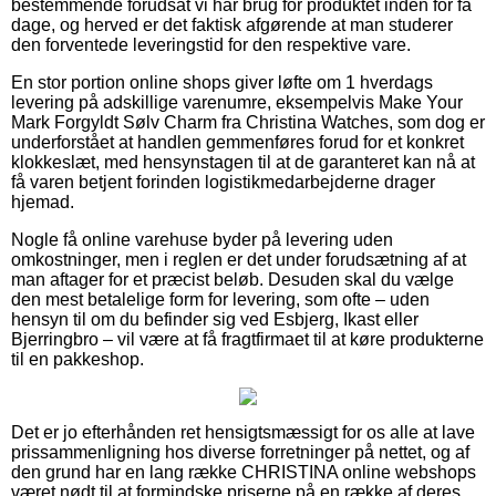
bestemmende forudsat vi har brug for produktet inden for få
dage, og herved er det faktisk afgørende at man studerer
den forventede leveringstid for den respektive vare.
En stor portion online shops giver løfte om 1 hverdags
levering på adskillige varenumre, eksempelvis Make Your
Mark Forgyldt Sølv Charm fra Christina Watches, som dog er
underforstået at handlen gemmenføres forud for et konkret
klokkeslæt, med hensynstagen til at de garanteret kan nå at
få varen betjent forinden logistikmedarbejderne drager
hjemad.
Nogle få online varehuse byder på levering uden
omkostninger, men i reglen er det under forudsætning af at
man aftager for et præcist beløb. Desuden skal du vælge
den mest betalelige form for levering, som ofte – uden
hensyn til om du befinder sig ved Esbjerg, Ikast eller
Bjerringbro – vil være at få fragtfirmaet til at køre produkterne
til en pakkeshop.
Det er jo efterhånden ret hensigtsmæssigt for os alle at lave
prissammenligning hos diverse forretninger på nettet, og af
den grund har en lang række CHRISTINA online webshops
været nødt til at formindske priserne på en række af deres