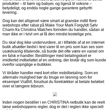
produkter – til børn og babyer, og ligeså til voksne –
betydeligt, og endda nogle gange garantere gebyrfri
levering.
Dog kan det alligevel være smart at granske indtil flere
webshops efter rabat på Make Your Mark Forgyldt Sølv
Charm fra Christina Watches forinden du handler, sådan at
man ikke er i tvivl om at få den mindst kostelige pris.
Du skal dog ikke undervurdere, at i tilfælde af at en internet
butik afsætter bedst i test varer til en pris som kan ses som
usædvanlig tiltalende, så burde det ofte være en varsel om
en falsk e-handler. Bestillinger med betalingskort er
imidlertid indbefattet af en ordning, der bistår dig som kunde
overfor uoprigtige e-butikker.
Vi tilråder handler med kort eller mobilbetaling. Som en
alternativ mulighed bør du bruge en løsning som for
eksempel ViaBill, forudsat du foretrækker at betale beløbet
over et længere tidsrum.
Inden nogen bestiller i en CHRISTINA netbutik kan de reelt
læse webshoppens regler, dog er det i reglen ikke specielt