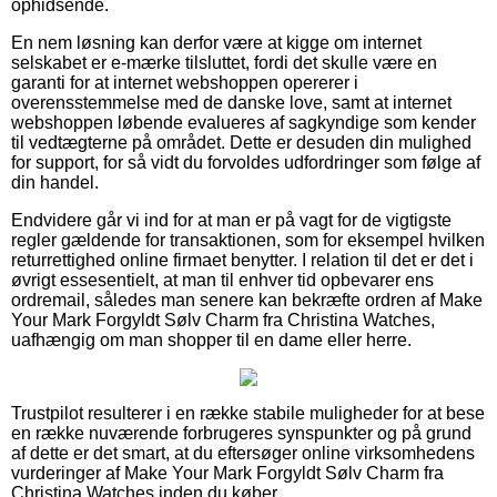
ophidsende.
En nem løsning kan derfor være at kigge om internet
selskabet er e-mærke tilsluttet, fordi det skulle være en
garanti for at internet webshoppen opererer i
overensstemmelse med de danske love, samt at internet
webshoppen løbende evalueres af sagkyndige som kender
til vedtægterne på området. Dette er desuden din mulighed
for support, for så vidt du forvoldes udfordringer som følge af
din handel.
Endvidere går vi ind for at man er på vagt for de vigtigste
regler gældende for transaktionen, som for eksempel hvilken
returrettighed online firmaet benytter. I relation til det er det i
øvrigt essesentielt, at man til enhver tid opbevarer ens
ordremail, således man senere kan bekræfte ordren af Make
Your Mark Forgyldt Sølv Charm fra Christina Watches,
uafhængig om man shopper til en dame eller herre.
Trustpilot resulterer i en række stabile muligheder for at bese
en række nuværende forbrugeres synspunkter og på grund
af dette er det smart, at du eftersøger online virksomhedens
vurderinger af Make Your Mark Forgyldt Sølv Charm fra
Christina Watches inden du køber.