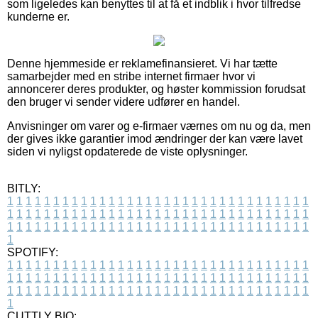
som ligeledes kan benyttes til at få et indblik i hvor tilfredse
kunderne er.
Denne hjemmeside er reklamefinansieret. Vi har tætte
samarbejder med en stribe internet firmaer hvor vi
annoncerer deres produkter, og høster kommission forudsat
den bruger vi sender videre udfører en handel.
Anvisninger om varer og e-firmaer værnes om nu og da, men
der gives ikke garantier imod ændringer der kan være lavet
siden vi nyligst opdaterede de viste oplysninger.
BITLY:
1
1
1
1
1
1
1
1
1
1
1
1
1
1
1
1
1
1
1
1
1
1
1
1
1
1
1
1
1
1
1
1
1
1
1
1
1
1
1
1
1
1
1
1
1
1
1
1
1
1
1
1
1
1
1
1
1
1
1
1
1
1
1
1
1
1
1
1
1
1
1
1
1
1
1
1
1
1
1
1
1
1
1
1
1
1
1
1
1
1
1
1
1
1
1
1
1
1
1
1
SPOTIFY:
1
1
1
1
1
1
1
1
1
1
1
1
1
1
1
1
1
1
1
1
1
1
1
1
1
1
1
1
1
1
1
1
1
1
1
1
1
1
1
1
1
1
1
1
1
1
1
1
1
1
1
1
1
1
1
1
1
1
1
1
1
1
1
1
1
1
1
1
1
1
1
1
1
1
1
1
1
1
1
1
1
1
1
1
1
1
1
1
1
1
1
1
1
1
1
1
1
1
1
1
CUTTLY BIO: