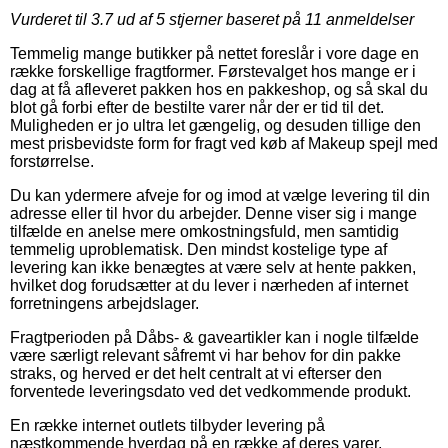
Vurderet til
3.7
ud af 5 stjerner baseret på
11
anmeldelser
Temmelig mange butikker på nettet foreslår i vore dage en
række forskellige fragtformer. Førstevalget hos mange er i
dag at få afleveret pakken hos en pakkeshop, og så skal du
blot gå forbi efter de bestilte varer når der er tid til det.
Muligheden er jo ultra let gængelig, og desuden tillige den
mest prisbevidste form for fragt ved køb af Makeup spejl med
forstørrelse.
Du kan ydermere afveje for og imod at vælge levering til din
adresse eller til hvor du arbejder. Denne viser sig i mange
tilfælde en anelse mere omkostningsfuld, men samtidig
temmelig uproblematisk. Den mindst kostelige type af
levering kan ikke benægtes at være selv at hente pakken,
hvilket dog forudsætter at du lever i nærheden af internet
forretningens arbejdslager.
Fragtperioden på Dåbs- & gaveartikler kan i nogle tilfælde
være særligt relevant såfremt vi har behov for din pakke
straks, og herved er det helt centralt at vi efterser den
forventede leveringsdato ved det vedkommende produkt.
En række internet outlets tilbyder levering på
næstkommende hverdag på en række af deres varer,