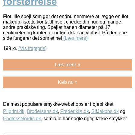
forstørrelse
Flot lille spejl som gør det endnu nemmere at lægge en flot
makeup, isætte kontaktlinser, checke din hud og mange
andre praktiske ting. Spejlet har en diameter på 17
centimeter og kanten er udført i klar acrylplast. På den ene
side fungerer det som et hel
(Læs mere)
199
kr.
(Vis fragtpris)
Læs mere »
Køb nu »
De mest populære smykke-webshops er i øjeblikket
Pilgrim.dk
,
Brodersens.dk
,
FrederikIX.dk
,
SifJakobs.dk
og
EndlessNordic.dk
, som alle har nogle rigtig lækre smykker.