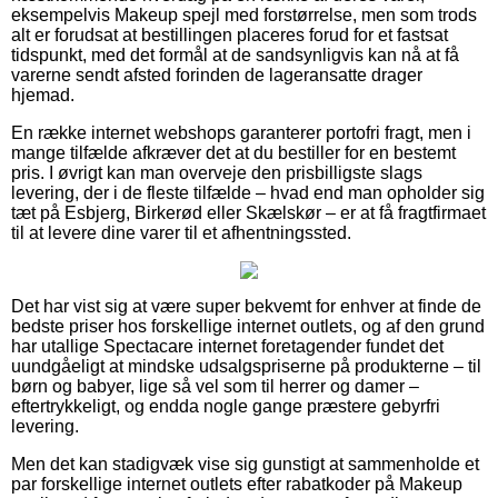
eksempelvis Makeup spejl med forstørrelse, men som trods
alt er forudsat at bestillingen placeres forud for et fastsat
tidspunkt, med det formål at de sandsynligvis kan nå at få
varerne sendt afsted forinden de lageransatte drager
hjemad.
En række internet webshops garanterer portofri fragt, men i
mange tilfælde afkræver det at du bestiller for en bestemt
pris. I øvrigt kan man overveje den prisbilligste slags
levering, der i de fleste tilfælde – hvad end man opholder sig
tæt på Esbjerg, Birkerød eller Skælskør – er at få fragtfirmaet
til at levere dine varer til et afhentningssted.
Det har vist sig at være super bekvemt for enhver at finde de
bedste priser hos forskellige internet outlets, og af den grund
har utallige Spectacare internet foretagender fundet det
uundgåeligt at mindske udsalgspriserne på produkterne – til
børn og babyer, lige så vel som til herrer og damer –
eftertrykkeligt, og endda nogle gange præstere gebyrfri
levering.
Men det kan stadigvæk vise sig gunstigt at sammenholde et
par forskellige internet outlets efter rabatkoder på Makeup