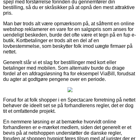
spejl med forstørrelse forinden du gennemfører din
bestilling, så du er skråsikker på at opnå den mest attraktive
pris.
Man bør trods alt være opmærksom på, at såfremt en online
webshop reklamerer en vare for en salgspris som anses for
uendeligt beskeden, burde det ofte være et tegn på en fup e-
butik. Kortbetalinger er trods alt en del af en
lovbestemmelse, som beskytter folk imod uægte firmaer på
nettet.
Generelt slår vi et slag for bestillinger med kort eller
betalinger med mobilen. Som alternativ burde du drage
fordel af en afdragsløsning fra for eksempel ViaBill, forudsat
du agter at godtgøre pengene over en periode.
Forud for at folk shopper i en Spectacare forretning på nettet
behøver de ideelt set se på forhandlerens regler, det er dog
tit et omfattende projekt.
En nemmere løsning er at bemærke hvorvidt online
forhandleren er e-mærket medlem, siden det generelt er et
bevis på at netshoppen understøtter de danske regler,
foruden at shoppen hyppigt føres tilsyn med af jurister der er