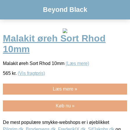
Beyond Black
Malakit øreh Sort Rhod
10mm
Malakit øreh Sort Rhod 10mm
(Læs mere)
565
kr.
(Vis fragtpris)
Læs mere »
Køb nu »
De mest populære smykke-webshops er i øjeblikket
Pilgrim.dk
,
Brodersens.dk
,
FrederikIX.dk
,
SifJakobs.dk
og