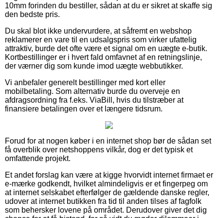
10mm forinden du bestiller, sådan at du er sikret at skaffe sig
den bedste pris.
Du skal blot ikke undervurdere, at såfremt en webshop
reklamerer en vare til en udsalgspris som virker ufattelig
attraktiv, burde det ofte være et signal om en uægte e-butik.
Kortbestillinger er i hvert fald omfavnet af en retningslinje,
der værner dig som kunde imod uægte webbutikker.
Vi anbefaler generelt bestillinger med kort eller
mobilbetaling. Som alternativ burde du overveje en
afdragsordning fra f.eks. ViaBill, hvis du tilstræber at
finansiere betalingen over et længere tidsrum.
Forud for at nogen køber i en internet shop bør de sådan set
få overblik over netshoppens vilkår, dog er det typisk et
omfattende projekt.
Et andet forslag kan være at kigge hvorvidt internet firmaet er
e-mærke godkendt, hvilket almindeligvis er et fingerpeg om
at internet selskabet efterfølger de gældende danske regler,
udover at internet butikken fra tid til anden tilses af fagfolk
som behersker lovene på området. Derudover giver det dig