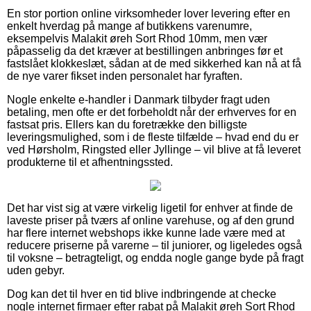
En stor portion online virksomheder lover levering efter en
enkelt hverdag på mange af butikkens varenumre,
eksempelvis Malakit øreh Sort Rhod 10mm, men vær
påpasselig da det kræver at bestillingen anbringes før et
fastslået klokkeslæt, sådan at de med sikkerhed kan nå at få
de nye varer fikset inden personalet har fyraften.
Nogle enkelte e-handler i Danmark tilbyder fragt uden
betaling, men ofte er det forbeholdt når der erhverves for en
fastsat pris. Ellers kan du foretrække den billigste
leveringsmulighed, som i de fleste tilfælde – hvad end du er
ved Hørsholm, Ringsted eller Jyllinge – vil blive at få leveret
produkterne til et afhentningssted.
Det har vist sig at være virkelig ligetil for enhver at finde de
laveste priser på tværs af online varehuse, og af den grund
har flere internet webshops ikke kunne lade være med at
reducere priserne på varerne – til juniorer, og ligeledes også
til voksne – betragteligt, og endda nogle gange byde på fragt
uden gebyr.
Dog kan det til hver en tid blive indbringende at checke
nogle internet firmaer efter rabat på Malakit øreh Sort Rhod