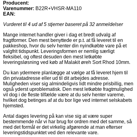
Producent:
Varenummer:
B22R+VHSR-MA110
EAN:
Vurderet til
4
ud af 5 stjerner baseret på
32
anmeldelser
Mange internet handler giver i dag et bredt udvalg af
fragtformer. Den mest benyttede er p.t. at få leveret til en
pakkeshop, hvor du selv henter din nyindkøbte vare på et
valgfrit tidspunkt. Leveringsformen er nemlig særligt
fleksibel, og oftest desuden den mest letkøbte
leveringsløsning ved køb af Malakit øreh Sort Rhod 10mm.
Du kan ydermere planlægge at vælge at få leveret hjem til
din privatadresse eller ud til dit arbejdes adresse.
Muligheden viser sig almindeligvis lidt mindre prisbillig, men
også yderst uproblematisk. Den mest letkøbte fragtmulighed
vil dog i de fleste tilfælde være at du selv henter varerne,
hvilket dog betinges af at du bor lige ved internet selskabets
hjemsted.
Antal dages levering på kan vise sig at være super
bestemmende når vi har brug for ordren med det samme, så
med det formål er det virkelig afgørende at man efterser
leveringstidspunktet ved den relevante vare.