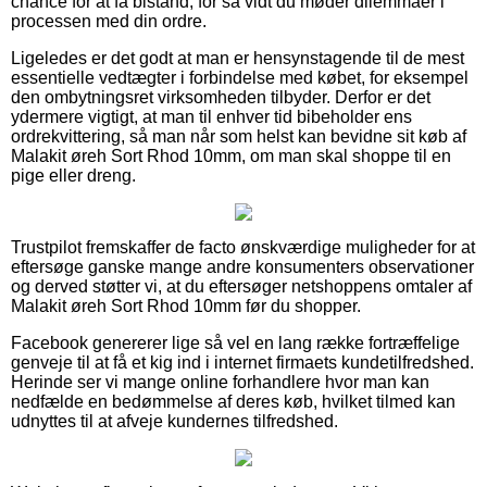
chance for at få bistand, for så vidt du møder dilemmaer i
processen med din ordre.
Ligeledes er det godt at man er hensynstagende til de mest
essentielle vedtægter i forbindelse med købet, for eksempel
den ombytningsret virksomheden tilbyder. Derfor er det
ydermere vigtigt, at man til enhver tid bibeholder ens
ordrekvittering, så man når som helst kan bevidne sit køb af
Malakit øreh Sort Rhod 10mm, om man skal shoppe til en
pige eller dreng.
Trustpilot fremskaffer de facto ønskværdige muligheder for at
eftersøge ganske mange andre konsumenters observationer
og derved støtter vi, at du eftersøger netshoppens omtaler af
Malakit øreh Sort Rhod 10mm før du shopper.
Facebook genererer lige så vel en lang række fortræffelige
genveje til at få et kig ind i internet firmaets kundetilfredshed.
Herinde ser vi mange online forhandlere hvor man kan
nedfælde en bedømmelse af deres køb, hvilket tilmed kan
udnyttes til at afveje kundernes tilfredshed.