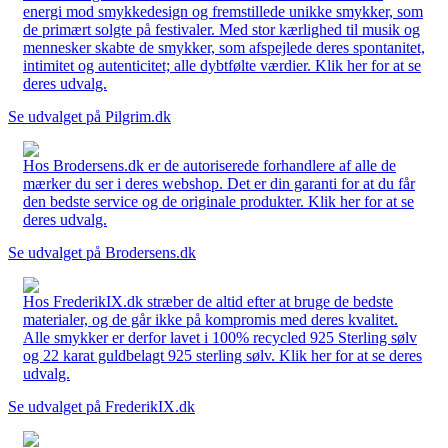
energi mod smykkedesign og fremstillede unikke smykker, som
de primært solgte på festivaler. Med stor kærlighed til musik og
mennesker skabte de smykker, som afspejlede deres spontanitet,
intimitet og autenticitet; alle dybtfølte værdier. Klik her for at se
deres udvalg.
Se udvalget på Pilgrim.dk
Hos Brodersens.dk er de autoriserede forhandlere af alle de
mærker du ser i deres webshop. Det er din garanti for at du får
den bedste service og de originale produkter. Klik her for at se
deres udvalg.
Se udvalget på Brodersens.dk
Hos FrederikIX.dk stræber de altid efter at bruge de bedste
materialer, og de går ikke på kompromis med deres kvalitet.
Alle smykker er derfor lavet i 100% recycled 925 Sterling sølv
og 22 karat guldbelagt 925 sterling sølv. Klik her for at se deres
udvalg.
Se udvalget på FrederikIX.dk