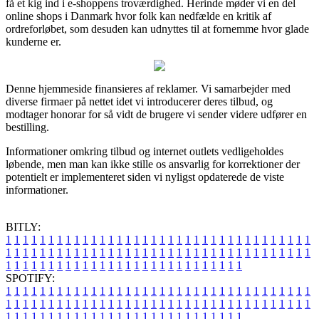
få et kig ind i e-shoppens troværdighed. Herinde møder vi en del
online shops i Danmark hvor folk kan nedfælde en kritik af
ordreforløbet, som desuden kan udnyttes til at fornemme hvor glade
kunderne er.
Denne hjemmeside finansieres af reklamer. Vi samarbejder med
diverse firmaer på nettet idet vi introducerer deres tilbud, og
modtager honorar for så vidt de brugere vi sender videre udfører en
bestilling.
Informationer omkring tilbud og internet outlets vedligeholdes
løbende, men man kan ikke stille os ansvarlig for korrektioner der
potentielt er implementeret siden vi nyligst opdaterede de viste
informationer.
BITLY:
1
1
1
1
1
1
1
1
1
1
1
1
1
1
1
1
1
1
1
1
1
1
1
1
1
1
1
1
1
1
1
1
1
1
1
1
1
1
1
1
1
1
1
1
1
1
1
1
1
1
1
1
1
1
1
1
1
1
1
1
1
1
1
1
1
1
1
1
1
1
1
1
1
1
1
1
1
1
1
1
1
1
1
1
1
1
1
1
1
1
1
1
1
1
1
1
1
1
1
1
SPOTIFY:
1
1
1
1
1
1
1
1
1
1
1
1
1
1
1
1
1
1
1
1
1
1
1
1
1
1
1
1
1
1
1
1
1
1
1
1
1
1
1
1
1
1
1
1
1
1
1
1
1
1
1
1
1
1
1
1
1
1
1
1
1
1
1
1
1
1
1
1
1
1
1
1
1
1
1
1
1
1
1
1
1
1
1
1
1
1
1
1
1
1
1
1
1
1
1
1
1
1
1
1