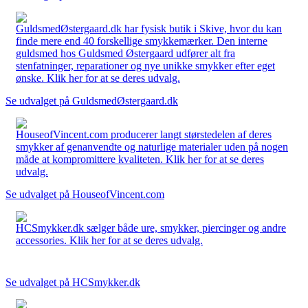
GuldsmedØstergaard.dk har fysisk butik i Skive, hvor du kan
finde mere end 40 forskellige smykkemærker. Den interne
guldsmed hos Guldsmed Østergaard udfører alt fra
stenfatninger, reparationer og nye unikke smykker efter eget
ønske. Klik her for at se deres udvalg.
Se udvalget på GuldsmedØstergaard.dk
HouseofVincent.com producerer langt størstedelen af deres
smykker af genanvendte og naturlige materialer uden på nogen
måde at kompromittere kvaliteten. Klik her for at se deres
udvalg.
Se udvalget på HouseofVincent.com
HCSmykker.dk sælger både ure, smykker, piercinger og andre
accessories. Klik her for at se deres udvalg.
Se udvalget på HCSmykker.dk