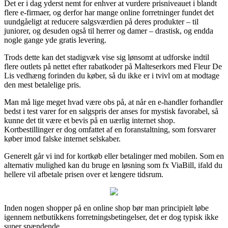
Det er i dag yderst nemt for enhver at vurdere prisniveauet i blandt
flere e-firmaer, og derfor har mange online forretninger fundet det
uundgåeligt at reducere salgsværdien på deres produkter – til
juniorer, og desuden også til herrer og damer – drastisk, og endda
nogle gange yde gratis levering.
Trods dette kan det stadigvæk vise sig lønsomt at udforske indtil
flere outlets på nettet efter rabatkoder på Malteserkors med Fleur De
Lis vedhæng forinden du køber, så du ikke er i tvivl om at modtage
den mest betalelige pris.
Man må lige meget hvad være obs på, at når en e-handler forhandler
bedst i test varer for en salgspris der anses for mystisk favorabel, så
kunne det tit være et bevis på en uærlig internet shop.
Kortbestillinger er dog omfattet af en foranstaltning, som forsvarer
køber imod falske internet selskaber.
Generelt går vi ind for kortkøb eller betalinger med mobilen. Som en
alternativ mulighed kan du bruge en løsning som fx ViaBill, ifald du
hellere vil afbetale prisen over et længere tidsrum.
Inden nogen shopper på en online shop bør man principielt løbe
igennem netbutikkens forretningsbetingelser, det er dog typisk ikke
super spændende.