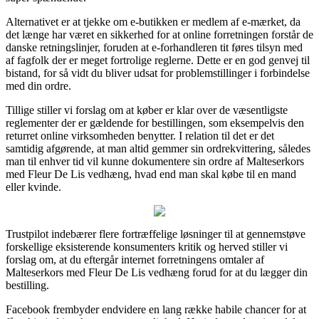
Alternativet er at tjekke om e-butikken er medlem af e-mærket, da
det længe har været en sikkerhed for at online forretningen forstår de
danske retningslinjer, foruden at e-forhandleren tit føres tilsyn med
af fagfolk der er meget fortrolige reglerne. Dette er en god genvej til
bistand, for så vidt du bliver udsat for problemstillinger i forbindelse
med din ordre.
Tillige stiller vi forslag om at køber er klar over de væsentligste
reglementer der er gældende for bestillingen, som eksempelvis den
returret online virksomheden benytter. I relation til det er det
samtidig afgørende, at man altid gemmer sin ordrekvittering, således
man til enhver tid vil kunne dokumentere sin ordre af Malteserkors
med Fleur De Lis vedhæng, hvad end man skal købe til en mand
eller kvinde.
Trustpilot indebærer flere fortræffelige løsninger til at gennemstøve
forskellige eksisterende konsumenters kritik og herved stiller vi
forslag om, at du eftergår internet forretningens omtaler af
Malteserkors med Fleur De Lis vedhæng forud for at du lægger din
bestilling.
Facebook frembyder endvidere en lang række habile chancer for at