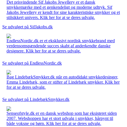
Det prisvindende Sif Jakobs Jewellery er et dansk
smykkemærke med et genkendeligt og moderne udtryk. Sif
Jakobs Jewellery er kendt for sine karakteristiske smykker og et
stilsikkert univers. Klik her for at se deres udvalg.
Se udvalget på SifJakobs.dk
EndlessNordic.dk er et eksklusivt nordisk smykkebrand med
verdensomspændende succes skabt af anderkendte danske
designere. Klik her for at se deres udvalg.
Se udvalget på EndlessNordic.dk
Bag LindebækSmykker.dk står en autodidakt smykkedesinger,
Emma Lindebæk, som er stifter af Lindebæk smykker. Klik her
for at se deres udvalg.
Se udvalget på LindebækSmykker.dk
Senseofstyle.dk er en dansk webshop som har eksisteret siden
2007. Webshoppen har et stort udvalg i smykker, hårpynt til
både voksne og børn. Klik her for at se deres udvalg.