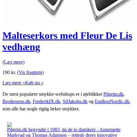
Malteserkors med Fleur De Lis
vedhæng
(Læs mere)
190
kr.
(Vis fragtpris)
Læs mere »
Køb nu »
De mest populære smykke-webshops er i øjeblikket
Pilgrim.dk
,
Brodersens.dk
,
FrederikIX.dk
,
SifJakobs.dk
og
EndlessNordic.dk
,
som alle har nogle rigtig lækre smykker.
Pilgrim.dk begyndte i 1983, da de to danskere - Annemette
Markvad og Thomas Adamsen – rettede deres innovative