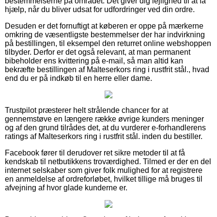
bestemmelserne på området. Det giver dig lejlighed til at få
hjælp, når du bliver udsat for udfordringer ved din ordre.
Desuden er det fornuftigt at køberen er oppe på mærkerne
omkring de væsentligste bestemmelser der har indvirkning
på bestillingen, til eksempel den returret online webshoppen
tilbyder. Derfor er det også relevant, at man permanent
bibeholder ens kvittering på e-mail, så man altid kan
bekræfte bestillingen af Malteserkors ring i rustfrit stål., hvad
end du er på indkøb til en herre eller dame.
Trustpilot præsterer helt strålende chancer for at
gennemstøve en længere række øvrige kunders meninger
og af den grund tilrådes det, at du vurderer e-forhandlerens
ratings af Malteserkors ring i rustfrit stål. inden du bestiller.
Facebook fører til derudover ret sikre metoder til at få
kendskab til netbutikkens troværdighed. Tilmed er der en del
internet selskaber som giver folk mulighed for at registrere
en anmeldelse af ordreforløbet, hvilket tillige må bruges til
afvejning af hvor glade kunderne er.