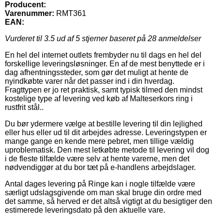
Producent:
Varenummer:
RMT361
EAN:
Vurderet til
3.5
ud af 5 stjerner baseret på
28
anmeldelser
En hel del internet outlets frembyder nu til dags en hel del
forskellige leveringsløsninger. En af de mest benyttede er i
dag afhentningssteder, som gør det muligt at hente de
nyindkøbte varer når det passer ind i din hverdag.
Fragttypen er jo ret praktisk, samt typisk tilmed den mindst
kostelige type af levering ved køb af Malteserkors ring i
rustfrit stål..
Du bør ydermere vælge at bestille levering til din lejlighed
eller hus eller ud til dit arbejdes adresse. Leveringstypen er
mange gange en kende mere pebret, men tillige vældig
uproblematisk. Den mest letkøbte metode til levering vil dog
i de fleste tilfælde være selv at hente varerne, men det
nødvendiggør at du bor tæt på e-handlens arbejdslager.
Antal dages levering på Ringe kan i nogle tilfælde være
særligt udslagsgivende om man skal bruge din ordre med
det samme, så herved er det altså vigtigt at du besigtiger den
estimerede leveringsdato på den aktuelle vare.