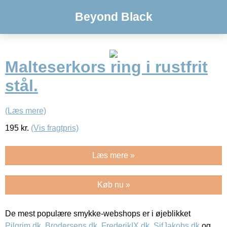
Beyond Black
Malteserkors ring i rustfrit
stål.
(Læs mere)
195
kr.
(Vis fragtpris)
Læs mere »
Køb nu »
De mest populære smykke-webshops er i øjeblikket
Pilgrim.dk
,
Brodersens.dk
,
FrederikIX.dk
,
SifJakobs.dk
og