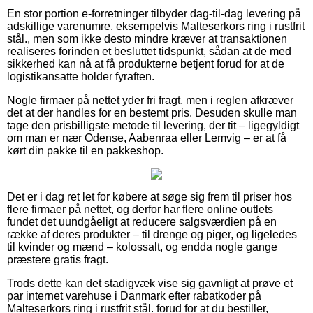
En stor portion e-forretninger tilbyder dag-til-dag levering på
adskillige varenumre, eksempelvis Malteserkors ring i rustfrit
stål., men som ikke desto mindre kræver at transaktionen
realiseres forinden et besluttet tidspunkt, sådan at de med
sikkerhed kan nå at få produkterne betjent forud for at de
logistikansatte holder fyraften.
Nogle firmaer på nettet yder fri fragt, men i reglen afkræver
det at der handles for en bestemt pris. Desuden skulle man
tage den prisbilligste metode til levering, der tit – ligegyldigt
om man er nær Odense, Aabenraa eller Lemvig – er at få
kørt din pakke til en pakkeshop.
Det er i dag ret let for købere at søge sig frem til priser hos
flere firmaer på nettet, og derfor har flere online outlets
fundet det uundgåeligt at reducere salgsværdien på en
række af deres produkter – til drenge og piger, og ligeledes
til kvinder og mænd – kolossalt, og endda nogle gange
præstere gratis fragt.
Trods dette kan det stadigvæk vise sig gavnligt at prøve et
par internet varehuse i Danmark efter rabatkoder på
Malteserkors ring i rustfrit stål. forud for at du bestiller,