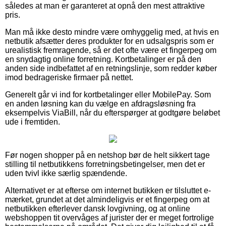
således at man er garanteret at opnå den mest attraktive
pris.
Man må ikke desto mindre være omhyggelig med, at hvis en
netbutik afsætter deres produkter for en udsalgspris som er
urealistisk fremragende, så er det ofte være et fingerpeg om
en snydagtig online forretning. Kortbetalinger er på den
anden side indbefattet af en retningslinje, som redder køber
imod bedrageriske firmaer på nettet.
Generelt går vi ind for kortbetalinger eller MobilePay. Som
en anden løsning kan du vælge en afdragsløsning fra
eksempelvis ViaBill, når du efterspørger at godtgøre beløbet
ude i fremtiden.
Før nogen shopper på en netshop bør de helt sikkert tage
stilling til netbutikkens forretningsbetingelser, men det er
uden tvivl ikke særlig spændende.
Alternativet er at efterse om internet butikken er tilsluttet e-
mærket, grundet at det almindeligvis er et fingerpeg om at
netbutikken efterlever dansk lovgivning, og at online
webshoppen tit overvåges af jurister der er meget fortrolige