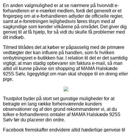
En anden valgmulighed er at se nærmere på hvorvidt e-
forhandleren er e-mærket medlem, fordi det generelt er et
fingerpeg om at e-forhandleren adlyder de officielle regler,
samt at e-forretningen lejlighedsvis føres tilsyn med af
sagkyndige som kender vilkårene på området. Det giver dig
genvej til at få hjælp, for så vidt du skulle få problemer med
dit indkøb.
Tilmed tilrådes det at køber er påpasselig med de primære
vedtægter der kan influere på handlen, som fx hvilken
ombytningsret e-butikken har. I relation til det er det samtidig
vigtigt, at man stadig opbevarer sin faktura e-mail, så man
altid vil kunne påvise sin shopping af MAMA Halskæde
925S Sølv, ligegyldigt om man skal shoppe til en dreng eller
pige.
Trustpilot byder på stort set gunstige muligheder for at
betragte en lang række forhenværende kunders
observationer og af den grund rekommanderer vi, at du
tolker e-forhandlerens omtaler af MAMA Halskæde 925S
Sølv før du placerer din ordre.
Facebook fremskaffer endvidere altid hæderlige genveje til