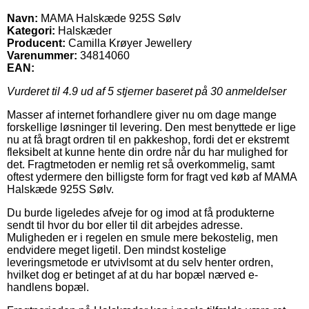
Navn:
MAMA Halskæde 925S Sølv
Kategori:
Halskæder
Producent:
Camilla Krøyer Jewellery
Varenummer:
34814060
EAN:
Vurderet til
4.9
ud af 5 stjerner baseret på
30
anmeldelser
Masser af internet forhandlere giver nu om dage mange
forskellige løsninger til levering. Den mest benyttede er lige
nu at få bragt ordren til en pakkeshop, fordi det er ekstremt
fleksibelt at kunne hente din ordre når du har mulighed for
det. Fragtmetoden er nemlig ret så overkommelig, samt
oftest ydermere den billigste form for fragt ved køb af MAMA
Halskæde 925S Sølv.
Du burde ligeledes afveje for og imod at få produkterne
sendt til hvor du bor eller til dit arbejdes adresse.
Muligheden er i regelen en smule mere bekostelig, men
endvidere meget ligetil. Den mindst kostelige
leveringsmetode er utvivlsomt at du selv henter ordren,
hvilket dog er betinget af at du har bopæl nærved e-
handlens bopæl.