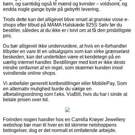
børn, og samtidig også til mænd og kvinder – voldsomt, og
endda nogle gange byde på gebyrfri levering.
Trods dette kan det alligevel blive smart at granske visse e-
shops efter tilbud på MAMA Halskæde 925S Sølv før du
bestiller, således at du ikke er i tvivl om at få den prisbilligste
pris.
Du bør alligevel ikke undervurdere, at hvis en e-forhandler
tilbyder en vare til en udsalgspris som kan virke grænseløst
beskeden, kan det undertiden være et kendetegn på en
uærlig internet handler. Bestillinger med kort er ikke desto
mindre omfavnet af en regel, som skærmer kunden imod
svindlende online shops.
Vi anbefaler generelt kortbestillinger eller MobilePay. Som
en alternativ mulighed burde du vælge en
afbetalingsordning som f.eks. ViaBill, hvis du har i sinde at
betale prisen over tid.
Forinden nogen handler hos en Camilla Krøyer Jewellery
webshop bør man til hver en tid skimme netshoppens
betingelser, dog er det normalt et omfattende arbejde.