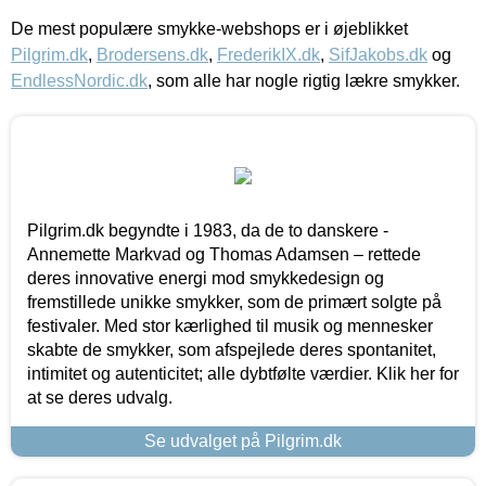
De mest populære smykke-webshops er i øjeblikket
Pilgrim.dk
,
Brodersens.dk
,
FrederikIX.dk
,
SifJakobs.dk
og
EndlessNordic.dk
, som alle har nogle rigtig lækre smykker.
Pilgrim.dk begyndte i 1983, da de to danskere -
Annemette Markvad og Thomas Adamsen – rettede
deres innovative energi mod smykkedesign og
fremstillede unikke smykker, som de primært solgte på
festivaler. Med stor kærlighed til musik og mennesker
skabte de smykker, som afspejlede deres spontanitet,
intimitet og autenticitet; alle dybtfølte værdier. Klik her for
at se deres udvalg.
Se udvalget på Pilgrim.dk