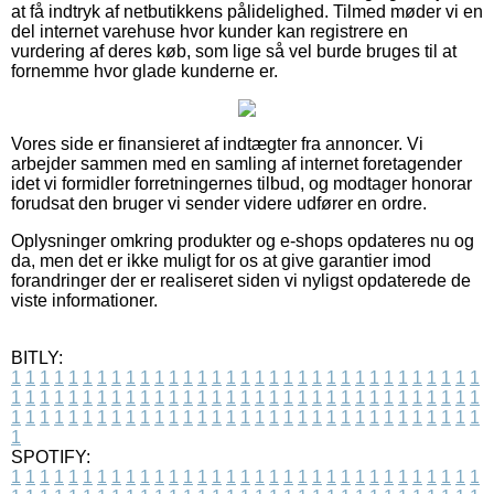
at få indtryk af netbutikkens pålidelighed. Tilmed møder vi en
del internet varehuse hvor kunder kan registrere en
vurdering af deres køb, som lige så vel burde bruges til at
fornemme hvor glade kunderne er.
Vores side er finansieret af indtægter fra annoncer. Vi
arbejder sammen med en samling af internet foretagender
idet vi formidler forretningernes tilbud, og modtager honorar
forudsat den bruger vi sender videre udfører en ordre.
Oplysninger omkring produkter og e-shops opdateres nu og
da, men det er ikke muligt for os at give garantier imod
forandringer der er realiseret siden vi nyligst opdaterede de
viste informationer.
BITLY:
1
1
1
1
1
1
1
1
1
1
1
1
1
1
1
1
1
1
1
1
1
1
1
1
1
1
1
1
1
1
1
1
1
1
1
1
1
1
1
1
1
1
1
1
1
1
1
1
1
1
1
1
1
1
1
1
1
1
1
1
1
1
1
1
1
1
1
1
1
1
1
1
1
1
1
1
1
1
1
1
1
1
1
1
1
1
1
1
1
1
1
1
1
1
1
1
1
1
1
1
SPOTIFY:
1
1
1
1
1
1
1
1
1
1
1
1
1
1
1
1
1
1
1
1
1
1
1
1
1
1
1
1
1
1
1
1
1