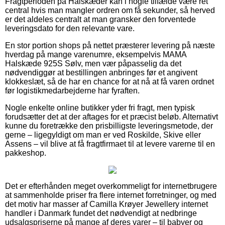
Fragtperioden på Halskæder kan i nogle tilfælde være ret
central hvis man mangler ordren om få sekunder, så herved
er det aldeles centralt at man gransker den forventede
leveringsdato for den relevante vare.
En stor portion shops på nettet præsterer levering på næste
hverdag på mange varenumre, eksempelvis MAMA
Halskæde 925S Sølv, men vær påpasselig da det
nødvendiggør at bestillingen anbringes før et angivent
klokkeslæt, så de har en chance for at nå at få varen ordnet
før logistikmedarbejderne har fyraften.
Nogle enkelte online butikker yder fri fragt, men typisk
forudsætter det at der aftages for et præcist beløb. Alternativt
kunne du foretrække den prisbilligste leveringsmetode, der
gerne – ligegyldigt om man er ved Roskilde, Skive eller
Assens – vil blive at få fragtfirmaet til at levere varerne til en
pakkeshop.
Det er efterhånden meget overkommeligt for internetbrugere
at sammenholde priser fra flere internet forretninger, og med
det motiv har masser af Camilla Krøyer Jewellery internet
handler i Danmark fundet det nødvendigt at nedbringe
udsalgspriserne på mange af deres varer – til babyer og