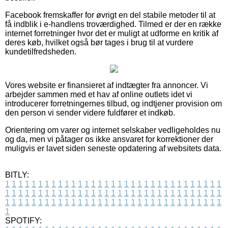
Facebook fremskaffer for øvrigt en del stabile metoder til at
få indblik i e-handlens troværdighed. Tilmed er der en række
internet forretninger hvor det er muligt at udforme en kritik af
deres køb, hvilket også bør tages i brug til at vurdere
kundetilfredsheden.
Vores website er finansieret af indtægter fra annoncer. Vi
arbejder sammen med et hav af online outlets idet vi
introducerer forretningernes tilbud, og indtjener provision om
den person vi sender videre fuldfører et indkøb.
Orientering om varer og internet selskaber vedligeholdes nu
og da, men vi påtager os ikke ansvaret for korrektioner der
muligvis er lavet siden seneste opdatering af websitets data.
BITLY:
1
1
1
1
1
1
1
1
1
1
1
1
1
1
1
1
1
1
1
1
1
1
1
1
1
1
1
1
1
1
1
1
1
1
1
1
1
1
1
1
1
1
1
1
1
1
1
1
1
1
1
1
1
1
1
1
1
1
1
1
1
1
1
1
1
1
1
1
1
1
1
1
1
1
1
1
1
1
1
1
1
1
1
1
1
1
1
1
1
1
1
1
1
1
1
1
1
1
1
1
SPOTIFY: