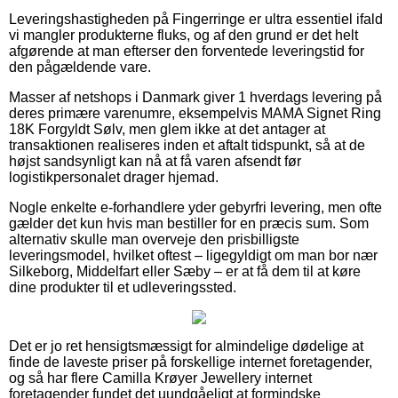
Leveringshastigheden på Fingerringe er ultra essentiel ifald
vi mangler produkterne fluks, og af den grund er det helt
afgørende at man efterser den forventede leveringstid for
den pågældende vare.
Masser af netshops i Danmark giver 1 hverdags levering på
deres primære varenumre, eksempelvis MAMA Signet Ring
18K Forgyldt Sølv, men glem ikke at det antager at
transaktionen realiseres inden et aftalt tidspunkt, så at de
højst sandsynligt kan nå at få varen afsendt før
logistikpersonalet drager hjemad.
Nogle enkelte e-forhandlere yder gebyrfri levering, men ofte
gælder det kun hvis man bestiller for en præcis sum. Som
alternativ skulle man overveje den prisbilligste
leveringsmodel, hvilket oftest – ligegyldigt om man bor nær
Silkeborg, Middelfart eller Sæby – er at få dem til at køre
dine produkter til et udleveringssted.
Det er jo ret hensigtsmæssigt for almindelige dødelige at
finde de laveste priser på forskellige internet foretagender,
og så har flere Camilla Krøyer Jewellery internet
foretagender fundet det uundgåeligt at formindske