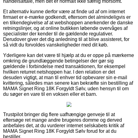
handelsaftale, men det er normalt ikke særlig morsomt.
Et alternativ kunne derfor være at finde ud af om internet
firmaet er e-mærke godkendt, eftersom det almindeligvis er
en tilkendegivelse af at webshoppen anerkender de danske
retningslinjer, og at online butikken løbende overvåges af
specialister der kender til de gældende regulativer.
Derudover giver det dig anledning til at blive assisteret, for
så vidt du forvoldes vanskeligheder med dit køb.
Yderligere kan det være til hjælp at du er oppe på mærkerne
omkring de grundlæggende betingelser der gør sig
gældende i forbindelse med transaktionen, for eksempel
hvilken returret netshoppen har. I den relation er det
desuden vigtigt, at man til enhver tid opbevarer sin e-mail
kvittering, således man senere kan bekræfte sin bestilling af
MAMA Signet Ring 18K Forgyldt Sølv, uden hensyn til om
du søger en vare til en voksen eller et barn.
Trustpilot bringer dig flere uafhængige genveje til at
eftersøge ret mange andre brugeres domme og derved
anbefales det, at du vurderer internet selskabets kritik af
MAMA Signet Ring 18K Forgyldt Sølv forud for at du
bestiller.