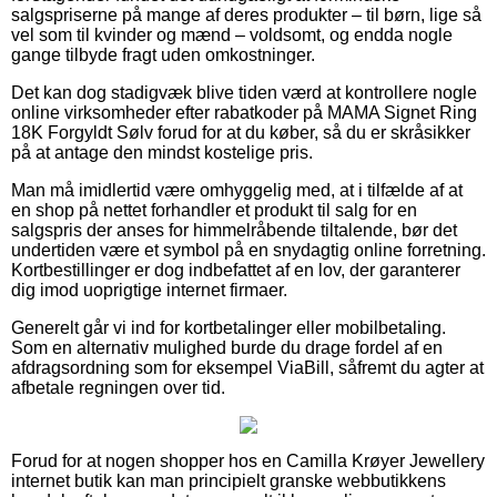
salgspriserne på mange af deres produkter – til børn, lige så
vel som til kvinder og mænd – voldsomt, og endda nogle
gange tilbyde fragt uden omkostninger.
Det kan dog stadigvæk blive tiden værd at kontrollere nogle
online virksomheder efter rabatkoder på MAMA Signet Ring
18K Forgyldt Sølv forud for at du køber, så du er skråsikker
på at antage den mindst kostelige pris.
Man må imidlertid være omhyggelig med, at i tilfælde af at
en shop på nettet forhandler et produkt til salg for en
salgspris der anses for himmelråbende tiltalende, bør det
undertiden være et symbol på en snydagtig online forretning.
Kortbestillinger er dog indbefattet af en lov, der garanterer
dig imod uoprigtige internet firmaer.
Generelt går vi ind for kortbetalinger eller mobilbetaling.
Som en alternativ mulighed burde du drage fordel af en
afdragsordning som for eksempel ViaBill, såfremt du agter at
afbetale regningen over tid.
Forud for at nogen shopper hos en Camilla Krøyer Jewellery
internet butik kan man principielt granske webbutikkens