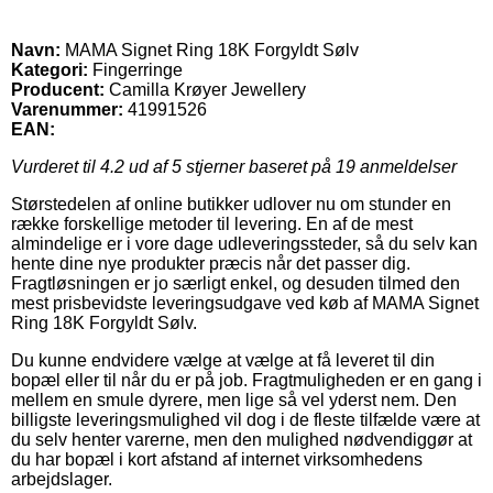
Navn:
MAMA Signet Ring 18K Forgyldt Sølv
Kategori:
Fingerringe
Producent:
Camilla Krøyer Jewellery
Varenummer:
41991526
EAN:
Vurderet til
4.2
ud af 5 stjerner baseret på
19
anmeldelser
Størstedelen af online butikker udlover nu om stunder en
række forskellige metoder til levering. En af de mest
almindelige er i vore dage udleveringssteder, så du selv kan
hente dine nye produkter præcis når det passer dig.
Fragtløsningen er jo særligt enkel, og desuden tilmed den
mest prisbevidste leveringsudgave ved køb af MAMA Signet
Ring 18K Forgyldt Sølv.
Du kunne endvidere vælge at vælge at få leveret til din
bopæl eller til når du er på job. Fragtmuligheden er en gang i
mellem en smule dyrere, men lige så vel yderst nem. Den
billigste leveringsmulighed vil dog i de fleste tilfælde være at
du selv henter varerne, men den mulighed nødvendiggør at
du har bopæl i kort afstand af internet virksomhedens
arbejdslager.