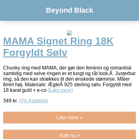
Beyond Black
MAMA Signet Ring 18K
Forgyldt Sølv
Chunky ring med MAMA, der gør den feminin og romantisk
samtidig med selve ringen er et tungt og råt look.Â Justerbar
ring, så den kan strækkes til den ønskede størrelse. Måler
6mm høj. Materiale: ÆgteÂ 925 sterling sølv. Forgyldt med
18 karat guld + e-co
(Læs mere)
349
kr.
(Vis fragtpris)
Læs mere »
Køb nu »