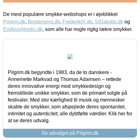
De mest populære smykke-webshops er i øjeblikket
Pilgrim.dk
,
Brodersens.dk
,
FrederikIX.dk
,
SifJakobs.dk
og
EndlessNordic.dk
, som alle har nogle rigtig lækre smykker.
Pilgrim.dk begyndte i 1983, da de to danskere -
Annemette Markvad og Thomas Adamsen – rettede
deres innovative energi mod smykkedesign og
fremstillede unikke smykker, som de primært solgte på
festivaler. Med stor kærlighed til musik og mennesker
skabte de smykker, som afspejlede deres spontanitet,
intimitet og autenticitet; alle dybtfølte værdier. Klik her for
at se deres udvalg.
Se udvalget på Pilgrim.dk