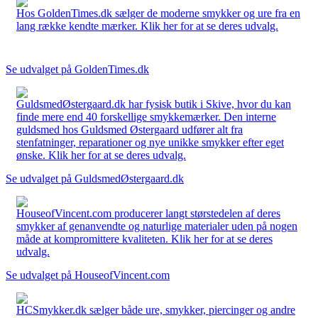
Hos GoldenTimes.dk sælger de moderne smykker og ure fra en
lang række kendte mærker. Klik her for at se deres udvalg.
Se udvalget på GoldenTimes.dk
GuldsmedØstergaard.dk har fysisk butik i Skive, hvor du kan
finde mere end 40 forskellige smykkemærker. Den interne
guldsmed hos Guldsmed Østergaard udfører alt fra
stenfatninger, reparationer og nye unikke smykker efter eget
ønske. Klik her for at se deres udvalg.
Se udvalget på GuldsmedØstergaard.dk
HouseofVincent.com producerer langt størstedelen af deres
smykker af genanvendte og naturlige materialer uden på nogen
måde at kompromittere kvaliteten. Klik her for at se deres
udvalg.
Se udvalget på HouseofVincent.com
HCSmykker.dk sælger både ure, smykker, piercinger og andre