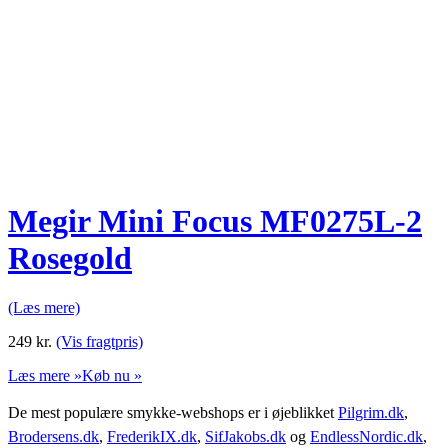
Megir Mini Focus MF0275L-2
Rosegold
(Læs mere)
249
kr.
(Vis fragtpris)
Læs mere »
Køb nu »
De mest populære smykke-webshops er i øjeblikket
Pilgrim.dk
,
Brodersens.dk
,
FrederikIX.dk
,
SifJakobs.dk
og
EndlessNordic.dk
,