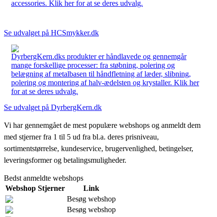
accessories. Klik her for at se deres udvalg.
Se udvalget på HCSmykker.dk
DyrbergKern.dks produkter er håndlavede og gennemgår
mange forskellige processer: fra støbning, polering og
belægning af metalbasen til håndfletning af læder, slibning,
polering og montering af halv-ædelsten og krystaller. Klik her
for at se deres udvalg.
Se udvalget på DyrbergKern.dk
Vi har gennemgået de mest populære webshops og anmeldt dem
med stjerner fra 1 til 5 ud fra bl.a. deres prisniveau,
sortimentstørrelse, kundeservice, brugervenlighed, betingelser,
leveringsformer og betalingsmuligheder.
Bedst anmeldte webshops
Webshop
Stjerner
Link
Besøg webshop
Besøg webshop