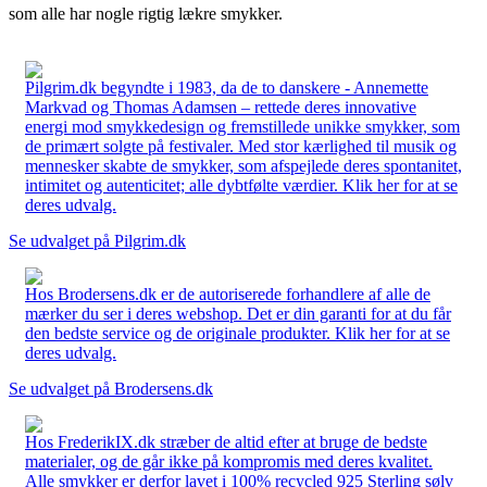
som alle har nogle rigtig lækre smykker.
Pilgrim.dk begyndte i 1983, da de to danskere - Annemette
Markvad og Thomas Adamsen – rettede deres innovative
energi mod smykkedesign og fremstillede unikke smykker, som
de primært solgte på festivaler. Med stor kærlighed til musik og
mennesker skabte de smykker, som afspejlede deres spontanitet,
intimitet og autenticitet; alle dybtfølte værdier. Klik her for at se
deres udvalg.
Se udvalget på Pilgrim.dk
Hos Brodersens.dk er de autoriserede forhandlere af alle de
mærker du ser i deres webshop. Det er din garanti for at du får
den bedste service og de originale produkter. Klik her for at se
deres udvalg.
Se udvalget på Brodersens.dk
Hos FrederikIX.dk stræber de altid efter at bruge de bedste
materialer, og de går ikke på kompromis med deres kvalitet.
Alle smykker er derfor lavet i 100% recycled 925 Sterling sølv