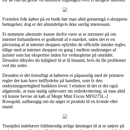
Forinden folk køber på en butik bør man altid gennemgå e-shoppens
betingelser, dog er det almindeligvis ikke særlig interessant.
Et nemmere alternativ kunne derfor være at se nærmere på om
internet forhandleren er godkendt af e-mærket, siden det er en
påvisning af at internet shoppen opfylder de officielle danske regler,
tillige med at internet shoppen en gang i mellem undersøges af
jurister som har ekspertise inden for vedtægterne på området.
Desuden tilbydes du lejlighed til at få bistand, hvis du får problemer
ved din ordre.
Desuden er det fornuftigt at køberen er påpasselig med de primære
regler der kan have indflydelse på handlen, som fx den
ombytningsrettighed butikken lover. I relation til det er det også
afgørende, at man stadig opbevarer sin ordrekvittering, så man altid
vil kunne bevise sit køb af Megir Mini Focus MF0275L-2
Rosegold, uafhængig om du søger et produkt til en kvinde eller
mand.
Trustpilot indebærer fuldstændig ærlige løsninger til at se nøjere på