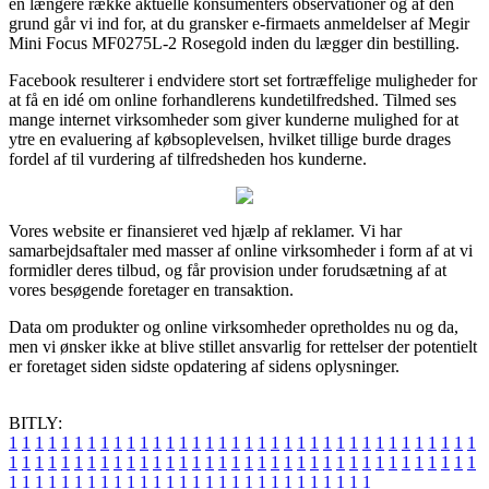
en længere række aktuelle konsumenters observationer og af den
grund går vi ind for, at du gransker e-firmaets anmeldelser af Megir
Mini Focus MF0275L-2 Rosegold inden du lægger din bestilling.
Facebook resulterer i endvidere stort set fortræffelige muligheder for
at få en idé om online forhandlerens kundetilfredshed. Tilmed ses
mange internet virksomheder som giver kunderne mulighed for at
ytre en evaluering af købsoplevelsen, hvilket tillige burde drages
fordel af til vurdering af tilfredsheden hos kunderne.
Vores website er finansieret ved hjælp af reklamer. Vi har
samarbejdsaftaler med masser af online virksomheder i form af at vi
formidler deres tilbud, og får provision under forudsætning af at
vores besøgende foretager en transaktion.
Data om produkter og online virksomheder opretholdes nu og da,
men vi ønsker ikke at blive stillet ansvarlig for rettelser der potentielt
er foretaget siden sidste opdatering af sidens oplysninger.
BITLY:
1
1
1
1
1
1
1
1
1
1
1
1
1
1
1
1
1
1
1
1
1
1
1
1
1
1
1
1
1
1
1
1
1
1
1
1
1
1
1
1
1
1
1
1
1
1
1
1
1
1
1
1
1
1
1
1
1
1
1
1
1
1
1
1
1
1
1
1
1
1
1
1
1
1
1
1
1
1
1
1
1
1
1
1
1
1
1
1
1
1
1
1
1
1
1
1
1
1
1
1