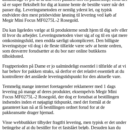
så er super fleksibelt for dig at kunne hente de bestilte varer når det
passer dig. Leveringsmetoden er nemlig yderst let, og typisk
endvidere den mest prisbevidste løsning til levering ved køb af
Megir Mini Focus MF0275L-2 Rosegold.
Du kan ligeledes vælge at få produkterne sendt hjem til dig selv eller
til hvor du arbejder. Leveringsmetoden viser sig af og til en sjat mere
omkostningsfuld, men endda særligt ukompliceret. Den billigste
leveringstype vil dog i de fleste tilfælde være selv at hente ordren,
som desværre forudsætter at du bor nær online butikkens
tilholdssted.
Fragtperioden på Dame er jo ualmindeligt essentiel i tilfælde af at vi
har behov for pakken straks, så derfor er det relativt essentielt at du
kontrollerer det anslåede leveringstidspunkt for den aktuelle vare.
Temmelig mange internet foretagender reklamerer med 1 dags
levering på mange af deres produkter, eksempelvis Megir Mini
Focus MF0275L-2 Rosegold, der dog er forudsat at bestillingen
indsendes inden et nøjagtigt tidspunkt, med det formål at de
garanteret kan nå at få bestillingen ordnet forud for at de
pakkeansatte drager hjemad.
Visse webbutikker tilbyder fragtfri levering, men typisk er det under
betingelse af at du bestiller for et fastslået beløb. Desuden kan du