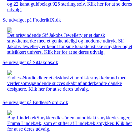
og 22 karat guldbelagt 925 sterling sølv. Klik her for at se deres
udvalg.
Se udvalget på FrederikIX.dk
Det prisvindende Sif Jakobs Jewellery er et dansk
smykkemærke med et genkendeligt og moderne udtryk. Sif
Jakobs Jewellery er kendt for sine karakteristiske smykker og et
stilsikkert univers. Klik her for at se deres udvalg.
Se udvalget på SifJakobs.dk
EndlessNordic.dk er et eksklusivt nordisk smykkebrand med
verdensomspændende succes skabt af anderkendte danske
designere. Klik her for at se deres udvalg.
Se udvalget på EndlessNordic.dk
Bag LindebækSmykker.dk står en autodidakt smykkedesinger,
Emma Lindebæk, som er stifter af Lindebæk smykker. Klik her
for at se deres udvalg.