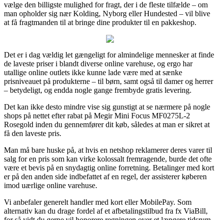
vælge den billigste mulighed for fragt, der i de fleste tilfælde – om
man opholder sig nær Kolding, Nyborg eller Hundested – vil blive
at få fragtmanden til at bringe dine produkter til en pakkeshop.
Det er i dag vældig let gængeligt for almindelige mennesker at finde
de laveste priser i blandt diverse online varehuse, og ergo har
utallige online outlets ikke kunne lade være med at sænke
prisniveauet på produkterne – til børn, samt også til damer og herrer
– betydeligt, og endda nogle gange frembyde gratis levering.
Det kan ikke desto mindre vise sig gunstigt at se nærmere på nogle
shops på nettet efter rabat på Megir Mini Focus MF0275L-2
Rosegold inden du gennemfører dit køb, således at man er sikret at
få den laveste pris.
Man må bare huske på, at hvis en netshop reklamerer deres varer til
salg for en pris som kan virke kolossalt fremragende, burde det ofte
være et bevis på en snydagtig online forretning. Betalinger med kort
er på den anden side indbefattet af en regel, der assisterer køberen
imod uærlige online varehuse.
Vi anbefaler generelt handler med kort eller MobilePay. Som
alternativ kan du drage fordel af et afbetalingstilbud fra fx ViaBill,
for så vidt du gerne vil honorere regningen over et længere tidsrum.