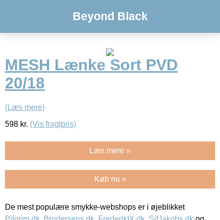
Beyond Black
MESH Lænke Sort PVD
20/18
(Læs mere)
598
kr.
(Vis fragtpris)
Læs mere »
Køb nu »
De mest populære smykke-webshops er i øjeblikket
Pilgrim.dk
,
Brodersens.dk
,
FrederikIX.dk
,
SifJakobs.dk
og