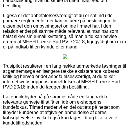
håndsrækning, hvis du skulle få dilemmaer ved din
bestilling.
Ligeså er det anbefalelsesværdigt at du er sat ind i de
primære reglementer der kan influere på bestillingen, for
eksempel den ombytningsret online firmaet har. I den
relation er det på samme måde relevant, at man når som
helst sikrer sin e-mail kvittering, så man altid kan bevise
ordren af MESH Lænke Sort PVD 20/18, ligegyldigt om man
er på indkøb til en kvinde eller mand.
Trustpilot resulterer i en lang række udmærkede løsninger til
at gennemsøge en længere række eksisterende køberes
kritik og herved er det anbefalelsesværdigt, at du tolker
internet webshoppens anmeldelser af MESH Lænke Sort
PVD 20/18 inden du lægger din bestilling.
Facebook byder på på samme måde en lang række
relevante genveje til at få en idé om e-shoppens
kundefokus. Tilmed møder vi en del outlets på nettet som
tilbyder kunderne at afgive en anmeldelse af deres
købsoplevelse, hvilket også kan tages i brug til at afveje
kundetilfredsheden.