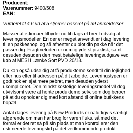
Producent:
Varenummer:
9400/508
EAN:
Vurderet til
4.6
ud af 5 stjerner baseret på
39
anmeldelser
Masser af e-firmaer tilbyder nu til dags et bredt udvalg af
leveringsmodeller. En der er meget anvendt er i dag levering
til en pakkeshop, og så afhenter du blot din pakke når det
passer dig. Fragtmetoden er nemlig yderst praktisk, samt
desuden desuden den mest betalelige leveringsudgave ved
køb af MESH Lænke Sort PVD 20/18.
Du kan også udse dig at få produkterne sendt til din lejlighed
eller hus eller til adressen på dit arbejde. Leveringstypen er
godt nok en sjat mere pebret, men desuden yderst
ukompliceret. Den mindst kostelige leveringsmodel vil dog
utvivlsomt være at hente produkterne selv, som dog beroer
på at du opholder dig med kort afstand til online butikkens
bopæl.
Antal dages levering på New Products er naturligvis særligt
afgørende om man har brug for varen fluks, så med det
formål er det ret så på sin plads at man kontrollerer den
estimerede leveringstid på det vedkommende produkt.