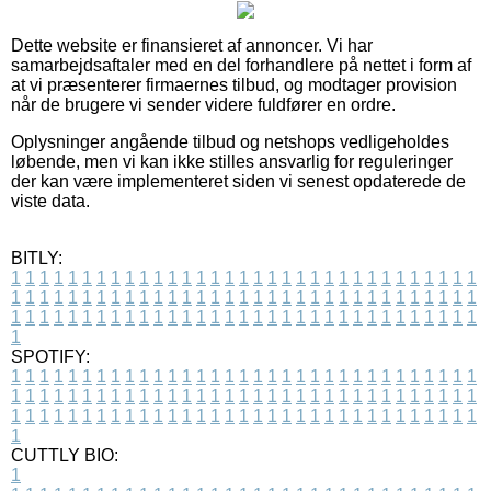
Dette website er finansieret af annoncer. Vi har
samarbejdsaftaler med en del forhandlere på nettet i form af
at vi præsenterer firmaernes tilbud, og modtager provision
når de brugere vi sender videre fuldfører en ordre.
Oplysninger angående tilbud og netshops vedligeholdes
løbende, men vi kan ikke stilles ansvarlig for reguleringer
der kan være implementeret siden vi senest opdaterede de
viste data.
BITLY:
1
1
1
1
1
1
1
1
1
1
1
1
1
1
1
1
1
1
1
1
1
1
1
1
1
1
1
1
1
1
1
1
1
1
1
1
1
1
1
1
1
1
1
1
1
1
1
1
1
1
1
1
1
1
1
1
1
1
1
1
1
1
1
1
1
1
1
1
1
1
1
1
1
1
1
1
1
1
1
1
1
1
1
1
1
1
1
1
1
1
1
1
1
1
1
1
1
1
1
1
SPOTIFY:
1
1
1
1
1
1
1
1
1
1
1
1
1
1
1
1
1
1
1
1
1
1
1
1
1
1
1
1
1
1
1
1
1
1
1
1
1
1
1
1
1
1
1
1
1
1
1
1
1
1
1
1
1
1
1
1
1
1
1
1
1
1
1
1
1
1
1
1
1
1
1
1
1
1
1
1
1
1
1
1
1
1
1
1
1
1
1
1
1
1
1
1
1
1
1
1
1
1
1
1
CUTTLY BIO:
1