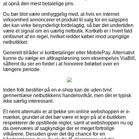
at opnå den mest betalelige pris.
Du bør blot være omhyggelig med, at hvis en internet
virksomhed annoncerer et produkt til salg for en salgspris
der kan virke besynderligt fordelagtig, så bør det undertiden
være et signal om en uærlig netbutik. Kortkøb er i hvert fald
omfavnet af en regel, hvilket redder køber imod uoprigtige
netbutikker.
Generelt tilråder vi kortbetalinger eller MobilePay. Alternativt
kunne du vælge en afdragsløsning som eksempelvis ViaBill,
såfremt du ser en fordel i at honorere beløbet over en
længere periode.
Inden folk bestiller på en e-shop kan de uden tvivl
gennemlæse netbutikkens handelsvilkår, men det er typisk
ikke særlig interessant.
Et nemt alternativ er at tjekke om online webshoppen er e-
mærket, grundet at det bør være et tegn på at e-butikken
respekterer de opstillede regler, samt at webshoppen nu og
da overværes af sagkyndige der er meget fortrolige
vilkårene. Desuden giver det dig chance for en