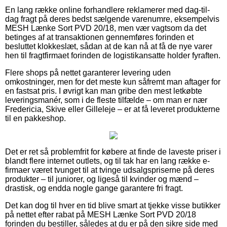
En lang række online forhandlere reklamerer med dag-til-
dag fragt på deres bedst sælgende varenumre, eksempelvis
MESH Lænke Sort PVD 20/18, men vær vagtsom da det
betinges af at transaktionen gennemføres forinden et
besluttet klokkeslæt, sådan at de kan nå at få de nye varer
hen til fragtfirmaet forinden de logistikansatte holder fyraften.
Flere shops på nettet garanterer levering uden
omkostninger, men for det meste kun såfremt man aftager for
en fastsat pris. I øvrigt kan man gribe den mest letkøbte
leveringsmanér, som i de fleste tilfælde – om man er nær
Fredericia, Skive eller Gilleleje – er at få leveret produkterne
til en pakkeshop.
Det er ret så problemfrit for købere at finde de laveste priser i
blandt flere internet outlets, og til tak har en lang række e-
firmaer været tvunget til at tvinge udsalgspriserne på deres
produkter – til juniorer, og ligeså til kvinder og mænd –
drastisk, og endda nogle gange garantere fri fragt.
Det kan dog til hver en tid blive smart at tjekke visse butikker
på nettet efter rabat på MESH Lænke Sort PVD 20/18
forinden du bestiller, således at du er på den sikre side med