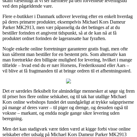
skam væsentligt at vi ser nærmere på den forventede leveringstid
ved den pågældende vare.
Flere e-butikker i Danmark udlover levering efter en enkelt hverdag
på deres primære produkter, eksempelvis Michael Kors Dameur
Parker MK2913, men vær påpasselig da det betinges af at du
bestiller forinden et angivent tidspunkt, så at de kan nå at få
produktet ordnet forinden de lageransatte har fyraften.
Nogle enkelte online forretninger garanterer gratis fragt, men ofte
kun såfremt man bestiller for en bestemt pris. Som alternativ kan
man foretrække den billigste mulighed for levering, hvilket i mange
tilfælde – hvad end du er nær Horsens, Frederikssund eller Aars –
vil blive at få fragtmanden til at bringe ordren til et afhentningssted.
Det er særdeles fleksibelt for almindelige mennesker at søge sig frem
til priser hos flere online selskaber, og til tak har utallige Michael
Kors online webshops fundet det uundgåeligt at trykke salgspriserne
på mange af deres varer – til piger og drenge, og desuden også til
voksne – markant, og endda nogle gange sikre levering uden
beregning.
Men det kan stadigvæk være tiden værd at kigge forbi visse online
selskaber efter udsalg på Michael Kors Dameur Parker MK2913