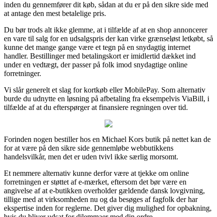
inden du gennemfører dit køb, sådan at du er på den sikre side med
at antage den mest betalelige pris.
Du bør trods alt ikke glemme, at i tilfælde af at en shop annoncerer
en vare til salg for en udsalgspris der kan virke grænseløst letkøbt, så
kunne det mange gange være et tegn på en snydagtig internet
handler. Bestillinger med betalingskort er imidlertid dækket ind
under en vedtægt, der passer på folk imod snydagtige online
forretninger.
Vi slår generelt et slag for kortkøb eller MobilePay. Som alternativ
burde du udnytte en løsning på afbetaling fra eksempelvis ViaBill, i
tilfælde af at du efterspørger at finansiere regningen over tid.
Forinden nogen bestiller hos en Michael Kors butik på nettet kan de
for at være på den sikre side gennemløbe webbutikkens
handelsvilkår, men det er uden tvivl ikke særlig morsomt.
Et nemmere alternativ kunne derfor være at tjekke om online
forretningen er støttet af e-mærket, eftersom det bør være en
angivelse af at e-butikken overholder gældende dansk lovgivning,
tillige med at virksomheden nu og da besøges af fagfolk der har
ekspertise inden for reglerne. Det giver dig mulighed for opbakning,
hvis du bliver udsat for dilemmaer med din ordre.