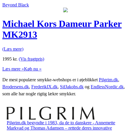
Beyond Black
Michael Kors Dameur Parker
MK2913
(Læs mere)
1995
kr.
(Vis fragtpris)
Læs mere »
Køb nu »
De mest populære smykke-webshops er i øjeblikket
Pilgrim.dk
,
Brodersens.dk
,
FrederikIX.dk
,
SifJakobs.dk
og
EndlessNordic.dk
,
som alle har nogle rigtig lækre smykker.
Pilgrim.dk begyndte i 1983, da de to danskere - Annemette
Markvad og Thomas Adamsen – rettede deres innovative