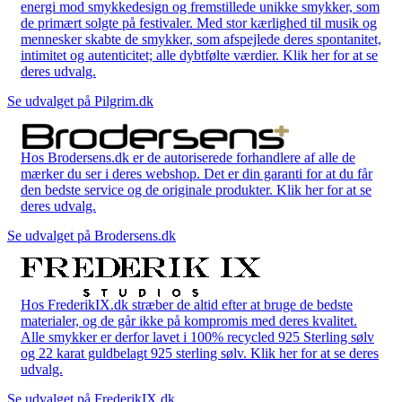
energi mod smykkedesign og fremstillede unikke smykker, som
de primært solgte på festivaler. Med stor kærlighed til musik og
mennesker skabte de smykker, som afspejlede deres spontanitet,
intimitet og autenticitet; alle dybtfølte værdier. Klik her for at se
deres udvalg.
Se udvalget på Pilgrim.dk
Hos Brodersens.dk er de autoriserede forhandlere af alle de
mærker du ser i deres webshop. Det er din garanti for at du får
den bedste service og de originale produkter. Klik her for at se
deres udvalg.
Se udvalget på Brodersens.dk
Hos FrederikIX.dk stræber de altid efter at bruge de bedste
materialer, og de går ikke på kompromis med deres kvalitet.
Alle smykker er derfor lavet i 100% recycled 925 Sterling sølv
og 22 karat guldbelagt 925 sterling sølv. Klik her for at se deres
udvalg.
Se udvalget på FrederikIX.dk