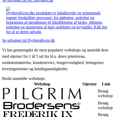
Se udvalget på HCSmykker.dk
DyrbergKern.dks produkter er håndlavede og gennemgår
mange forskellige processer: fra støbning, polering og
belægning af metalbasen til håndfletning af læder, slibning,
polering og montering af halv-ædelsten og krystaller. Klik her
for at se deres udvalg.
Se udvalget på DyrbergKern.dk
Vi har gennemgået de mest populære webshops og anmeldt dem
med stjerner fra 1 til 5 ud fra bl.a. deres prisniveau,
sortimentstørrelse, kundeservice, brugervenlighed, betingelser,
leveringsformer og betalingsmuligheder.
Bedst anmeldte webshops
Webshop
Stjerner
Link
Besøg
webshop
Besøg
webshop
Besøg