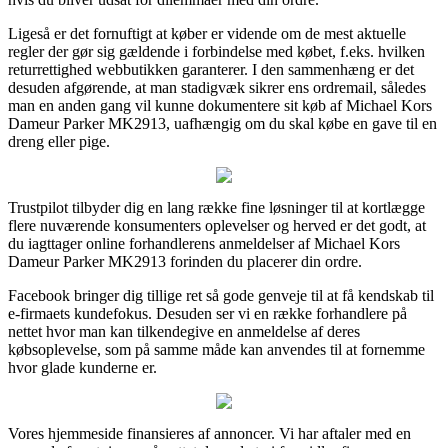
Ligeså er det fornuftigt at køber er vidende om de mest aktuelle
regler der gør sig gældende i forbindelse med købet, f.eks. hvilken
returrettighed webbutikken garanterer. I den sammenhæng er det
desuden afgørende, at man stadigvæk sikrer ens ordremail, således
man en anden gang vil kunne dokumentere sit køb af Michael Kors
Dameur Parker MK2913, uafhængig om du skal købe en gave til en
dreng eller pige.
Trustpilot tilbyder dig en lang række fine løsninger til at kortlægge
flere nuværende konsumenters oplevelser og herved er det godt, at
du iagttager online forhandlerens anmeldelser af Michael Kors
Dameur Parker MK2913 forinden du placerer din ordre.
Facebook bringer dig tillige ret så gode genveje til at få kendskab til
e-firmaets kundefokus. Desuden ser vi en række forhandlere på
nettet hvor man kan tilkendegive en anmeldelse af deres
købsoplevelse, som på samme måde kan anvendes til at fornemme
hvor glade kunderne er.
Vores hjemmeside finansieres af annoncer. Vi har aftaler med en