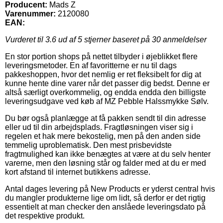
Producent:
Mads Z
Varenummer:
2120080
EAN:
Vurderet til
3.6
ud af 5 stjerner baseret på
30
anmeldelser
En stor portion shops på nettet tilbyder i øjeblikket flere
leveringsmetoder. En af favoritterne er nu til dags
pakkeshoppen, hvor det nemlig er ret fleksibelt for dig at
kunne hente dine varer når det passer dig bedst. Denne er
altså særligt overkommelig, og endda endda den billigste
leveringsudgave ved køb af MZ Pebble Halssmykke Sølv.
Du bør også planlægge at få pakken sendt til din adresse
eller ud til din arbejdsplads. Fragtløsningen viser sig i
regelen et hak mere bekostelig, men på den anden side
temmelig uproblematisk. Den mest prisbevidste
fragtmulighed kan ikke benægtes at være at du selv henter
varerne, men den løsning står og falder med at du er med
kort afstand til internet butikkens adresse.
Antal dages levering på New Products er yderst central hvis
du mangler produkterne lige om lidt, så derfor er det rigtig
essentielt at man checker den anslåede leveringsdato på
det respektive produkt.