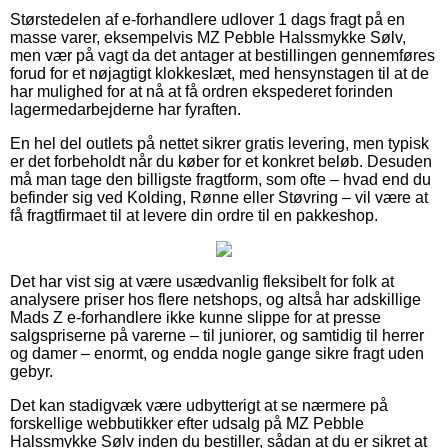
Størstedelen af e-forhandlere udlover 1 dags fragt på en
masse varer, eksempelvis MZ Pebble Halssmykke Sølv,
men vær på vagt da det antager at bestillingen gennemføres
forud for et nøjagtigt klokkeslæt, med hensynstagen til at de
har mulighed for at nå at få ordren ekspederet forinden
lagermedarbejderne har fyraften.
En hel del outlets på nettet sikrer gratis levering, men typisk
er det forbeholdt når du køber for et konkret beløb. Desuden
må man tage den billigste fragtform, som ofte – hvad end du
befinder sig ved Kolding, Rønne eller Støvring – vil være at
få fragtfirmaet til at levere din ordre til en pakkeshop.
Det har vist sig at være usædvanlig fleksibelt for folk at
analysere priser hos flere netshops, og altså har adskillige
Mads Z e-forhandlere ikke kunne slippe for at presse
salgspriserne på varerne – til juniorer, og samtidig til herrer
og damer – enormt, og endda nogle gange sikre fragt uden
gebyr.
Det kan stadigvæk være udbytterigt at se nærmere på
forskellige webbutikker efter udsalg på MZ Pebble
Halssmykke Sølv inden du bestiller, sådan at du er sikret at