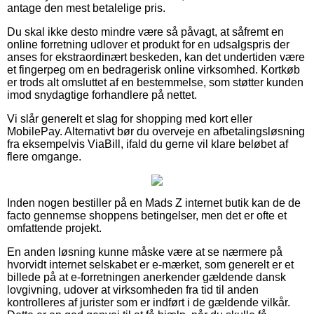
antage den mest betalelige pris.
Du skal ikke desto mindre være så påvagt, at såfremt en
online forretning udlover et produkt for en udsalgspris der
anses for ekstraordinært beskeden, kan det undertiden være
et fingerpeg om en bedragerisk online virksomhed. Kortkøb
er trods alt omsluttet af en bestemmelse, som støtter kunden
imod snydagtige forhandlere på nettet.
Vi slår generelt et slag for shopping med kort eller
MobilePay. Alternativt bør du overveje en afbetalingsløsning
fra eksempelvis ViaBill, ifald du gerne vil klare beløbet af
flere omgange.
Inden nogen bestiller på en Mads Z internet butik kan de de
facto gennemse shoppens betingelser, men det er ofte et
omfattende projekt.
En anden løsning kunne måske være at se nærmere på
hvorvidt internet selskabet er e-mærket, som generelt er et
billede på at e-forretningen anerkender gældende dansk
lovgivning, udover at virksomheden fra tid til anden
kontrolleres af jurister som er indført i de gældende vilkår.