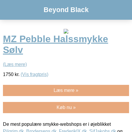
Beyond Black
MZ Pebble Halssmykke
Sølv
(Læs mere)
1750
kr.
(Vis fragtpris)
Læs mere »
Køb nu »
De mest populære smykke-webshops er i øjeblikket
Pilgrim.dk
,
Brodersens.dk
,
FrederikIX.dk
,
SifJakobs.dk
og