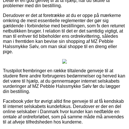
Dette er en god genvej til at få hjælp, når du skulle få
problemer med din bestilling.
Derudover er det at foretrække at du er oppe på mærkerne
omkring de mest essentielle reglementer der gør sig
gældende i forbindelse med bestillingen, som fx den returret
netbutikken bruger. I relation til det er det samtidig vigtigt, at
man til enhver tid bibeholder ens ordrekvittering, således
man i fremtiden kan bevise sin shopping af MZ Pebble
Halssmykke Sølv, om man skal shoppe til en dreng eller
pige.
Trustpilot frembringer en række tiltalende genveje til at
studere flere andre forbrugeres bedømmelser og herved kan
det være til hjælp, at du gennemsøger internet selskabets
vurderinger af MZ Pebble Halssmykke Sølv før du lægger
din bestilling.
Facebook yder for øvrigt altid fine genveje til at få kendskab
til internet selskabets kundefokus. Derudover er der en del
online selskaber i Danmark hvor kunder kan nedfælde en
omtale af ordreforløbet, som på samme måde må anvendes
til at afveje tilfredsheden hos kunderne.