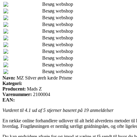
Besøg webshop
Besøg webshop
Besøg webshop
Besøg webshop
Besøg webshop
Besøg webshop
Besøg webshop
Besøg webshop
Besøg webshop
Besøg webshop
Besøg webshop
Navn:
MZ Silver øreh kæde Prisme
Kategori:
Producent:
Mads Z
Varenummer:
2100004
EAN:
Vurderet til
4.1
ud af 5 stjerner baseret på
19
anmeldelser
En række online forhandlere udlover til alt held alverdens metoder til 
hverdag. Fragtløsningen er nemlig særligt gnidningsløs, og ofte ligel
Du kan endvidere afveje for og imod at vælge at få sendt til hvor du b