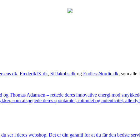
rsens.dk
,
FrederikIX.dk
,
SifJakobs.dk
og
EndlessNordic.dk
, som alle 
ad og Thomas Adamsen – rettede deres innovative energi mod smykkedes
er, som afspejlede deres spontanitet, intimitet og autenticitet; alle dyb
u ser i deres webshop. Det er din garanti for at du får den bedste servi