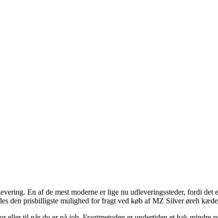
levering. En af de mest moderne er lige nu udleveringssteder, fordi det e
edes den prisbilligste mulighed for fragt ved køb af MZ Silver øreh kæd
or eller til når du er på job. Fragtmetoden er undertiden et hak mindre 