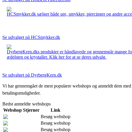
HCSmykker.dk sælger både ure, smykker, piercinger og andre accesso
Se udvalget på HCSmykker.dk
DyrbergKern.dks produkter er håndlavede og gennemgår mange forskel
ædelsten og krystaller. Klik her for at se deres udvalg.
Se udvalget på DyrbergKern.dk
Vi har gennemgået de mest populære webshops og anmeldt dem med stjern
betalingsmuligheder.
Bedst anmeldte webshops
Webshop
Stjerner
Link
Besøg webshop
Besøg webshop
Besøg webshop