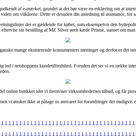
odkendt af e-mærket, grundet at det bør være en erklæring om at interne
 viden om vilkårene. Dette er desuden din anledning til assistance, for 
ingslinjer der er gældende for købet, som eksempelvis den byttepolitik
 eftervise sin bestilling af MZ Silver øreh kæde Prisme, uanset om man 
 ganske mange eksisterende konsumenters meninger og derfor er det smar
g ind i netshoppens kundetilfredshed. Foruden det ser vi en række inter
heden.
del online butikker idet vi fremviser virksomhedernes tilbud, og får pro
n vi ønsker ikke at påtage os ansvaret for forandringer der muligvis er
1
1
1
1
1
1
1
1
1
1
1
1
1
1
1
1
1
1
1
1
1
1
1
1
1
1
1
1
1
1
1
1
1
1
1
1
1
1
1
1
1
1
1
1
1
1
1
1
1
1
1
1
1
1
1
1
1
1
1
1
1
1
1
1
1
1
1
1
1
1
1
1
1
1