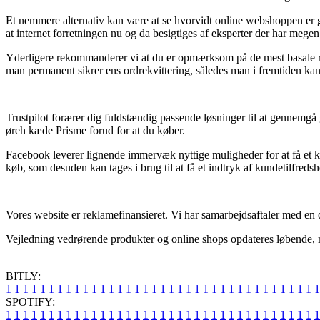
Et nemmere alternativ kan være at se hvorvidt online webshoppen er g
at internet forretningen nu og da besigtiges af eksperter der har megen
Yderligere rekommanderer vi at du er opmærksom på de mest basale retn
man permanent sikrer ens ordrekvittering, således man i fremtiden kan
Trustpilot forærer dig fuldstændig passende løsninger til at gennemgå
øreh kæde Prisme forud for at du køber.
Facebook leverer lignende immervæk nyttige muligheder for at få et ki
køb, som desuden kan tages i brug til at få et indtryk af kundetilfreds
Vores website er reklamefinansieret. Vi har samarbejdsaftaler med en 
Vejledning vedrørende produkter og online shops opdateres løbende, me
BITLY:
1
1
1
1
1
1
1
1
1
1
1
1
1
1
1
1
1
1
1
1
1
1
1
1
1
1
1
1
1
1
1
1
1
1
1
1
1
SPOTIFY:
1
1
1
1
1
1
1
1
1
1
1
1
1
1
1
1
1
1
1
1
1
1
1
1
1
1
1
1
1
1
1
1
1
1
1
1
1