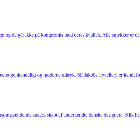
ler, og de går ikke på kompromis med deres kvalitet. Alle smykker er de
et genkendeligt og moderne udtryk. Sif Jakobs Jewellery er kendt for si
somspændende succes skabt af anderkendte danske designere. Klik her 