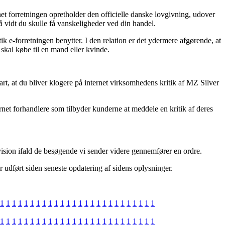
t forretningen opretholder den officielle danske lovgivning, udover
så vidt du skulle få vanskeligheder ved din handel.
 e-forretningen benytter. I den relation er det ydermere afgørende, at
skal købe til en mand eller kvinde.
t, at du bliver klogere på internet virksomhedens kritik af MZ Silver
net forhandlere som tilbyder kunderne at meddele en kritik af deres
vision ifald de besøgende vi sender videre gennemfører en ordre.
 udført siden seneste opdatering af sidens oplysninger.
1
1
1
1
1
1
1
1
1
1
1
1
1
1
1
1
1
1
1
1
1
1
1
1
1
1
1
1
1
1
1
1
1
1
1
1
1
1
1
1
1
1
1
1
1
1
1
1
1
1
1
1