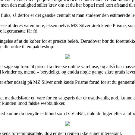
v, men den mulighed stiller krav om at du har bopæl med kort afstand til 
luks, så derfor er det ganske centralt at man studerer den estimerede le
leste af deres varenumre, eksempelvis MZ Silver øreh kæde Prisme, som tr
 lageransatte får fri.
ingelse af at du køber for et præcist beløb. Derudover bør du foretrækk
ge din ordre til en pakkeshop.
øge sig frem til priser fra diverse online varehuse, og altså har masse
il kvinder og mænd – betydeligt, og endda nogle gange sikre gratis leve
r efter udsalg på MZ Silver øreh kæde Prisme forud for at du gennemfører
nettet markedsfører en vare for en salgspris der er usædvanlig god, kunne
tår kunden imod falske webbutikker.
ed kunne du benytte et tilbud som fx ViaBill, ifald du higer efter at af
ens forretningsaftale, dog er det i reglen ikke super interessant.