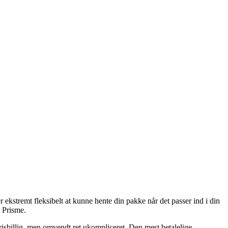
r ekstremt fleksibelt at kunne hente din pakke når det passer ind i din
e Prisme.
prisbillig, men omvendt ret ukompliceret. Den mest betalelige