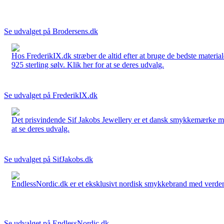
Se udvalget på Brodersens.dk
Hos FrederikIX.dk stræber de altid efter at bruge de bedste materia
925 sterling sølv. Klik her for at se deres udvalg.
Se udvalget på FrederikIX.dk
Det prisvindende Sif Jakobs Jewellery er et dansk smykkemærke med 
at se deres udvalg.
Se udvalget på SifJakobs.dk
EndlessNordic.dk er et eksklusivt nordisk smykkebrand med verden
Se udvalget på EndlessNordic.dk