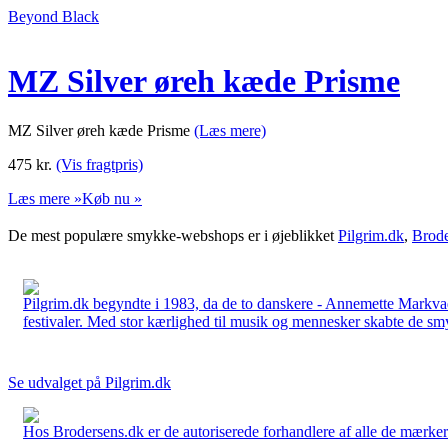
Beyond Black
MZ Silver øreh kæde Prisme
MZ Silver øreh kæde Prisme
(Læs mere)
475
kr.
(Vis fragtpris)
Læs mere »
Køb nu »
De mest populære smykke-webshops er i øjeblikket
Pilgrim.dk
,
Brode
Pilgrim.dk begyndte i 1983, da de to danskere - Annemette Markv
festivaler. Med stor kærlighed til musik og mennesker skabte de smykk
Se udvalget på Pilgrim.dk
Hos Brodersens.dk er de autoriserede forhandlere af alle de mærker d