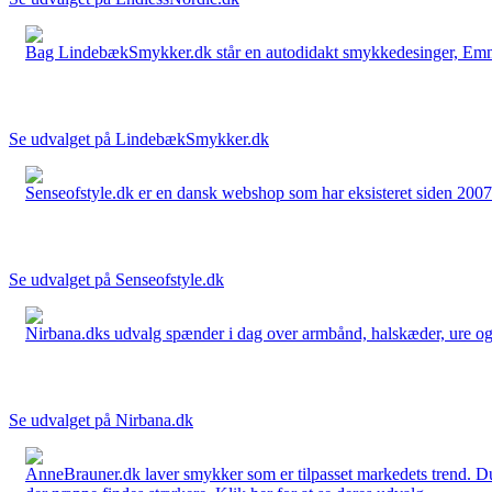
Bag LindebækSmykker.dk står en autodidakt smykkedesinger, Emma 
Se udvalget på LindebækSmykker.dk
Senseofstyle.dk er en dansk webshop som har eksisteret siden 2007.
Se udvalget på Senseofstyle.dk
Nirbana.dks udvalg spænder i dag over armbånd, halskæder, ure og ør
Se udvalget på Nirbana.dk
AnneBrauner.dk laver smykker som er tilpasset markedets trend. Du 