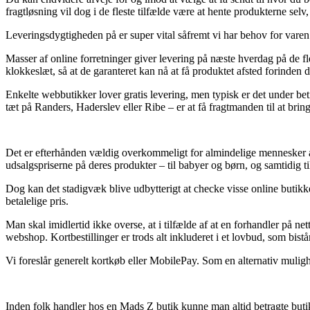
fragtløsning vil dog i de fleste tilfælde være at hente produkterne sel
Leveringsdygtigheden på er super vital såfremt vi har behov for varen f
Masser af online forretninger giver levering på næste hverdag på de f
klokkeslæt, så at de garanteret kan nå at få produktet afsted forinden de
Enkelte webbutikker lover gratis levering, men typisk er det under bet
tæt på Randers, Haderslev eller Ribe – er at få fragtmanden til at brin
Det er efterhånden vældig overkommeligt for almindelige mennesker at s
udsalgspriserne på deres produkter – til babyer og børn, og samtidig t
Dog kan det stadigvæk blive udbytterigt at checke visse online butikke
betalelige pris.
Man skal imidlertid ikke overse, at i tilfælde af at en forhandler på 
webshop. Kortbestillinger er trods alt inkluderet i et lovbud, som bis
Vi foreslår generelt kortkøb eller MobilePay. Som en alternativ muligh
Inden folk handler hos en Mads Z butik kunne man altid betragte butikk