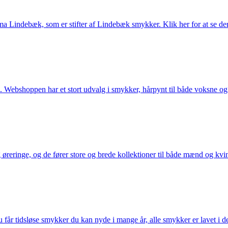
Lindebæk, som er stifter af Lindebæk smykker. Klik her for at se der
 Webshoppen har et stort udvalg i smykker, hårpynt til både voksne og b
eringe, og de fører store og brede kollektioner til både mænd og kvind
får tidsløse smykker du kan nyde i mange år, alle smykker er lavet i de