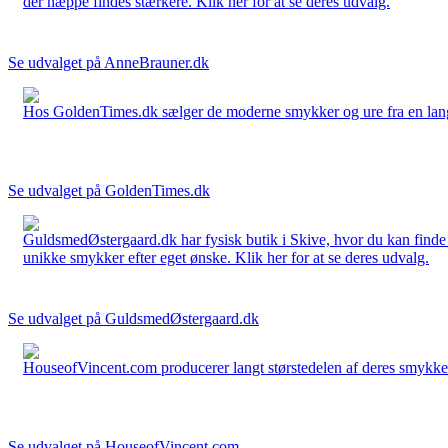
der næppe findes stærkere. Klik her for at se deres udvalg.
Se udvalget på AnneBrauner.dk
Hos GoldenTimes.dk sælger de moderne smykker og ure fra en lang 
Se udvalget på GoldenTimes.dk
GuldsmedØstergaard.dk har fysisk butik i Skive, hvor du kan finde
unikke smykker efter eget ønske. Klik her for at se deres udvalg.
Se udvalget på GuldsmedØstergaard.dk
HouseofVincent.com producerer langt størstedelen af deres smykker 
Se udvalget på HouseofVincent.com