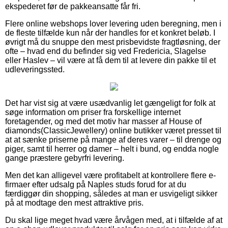
ekspederet før de pakkeansatte får fri.
Flere online webshops lover levering uden beregning, men i
de fleste tilfælde kun når der handles for et konkret beløb. I
øvrigt må du snuppe den mest prisbevidste fragtløsning, der
ofte – hvad end du befinder sig ved Fredericia, Slagelse
eller Haslev – vil være at få dem til at levere din pakke til et
udleveringssted.
Det har vist sig at være usædvanlig let gængeligt for folk at
søge information om priser fra forskellige internet
foretagender, og med det motiv har masser af House of
diamonds(ClassicJewellery) online butikker været presset til
at at sænke priserne på mange af deres varer – til drenge og
piger, samt til herrer og damer – helt i bund, og endda nogle
gange præstere gebyrfri levering.
Men det kan alligevel være profitabelt at kontrollere flere e-
firmaer efter udsalg på Naples studs forud for at du
færdiggør din shopping, således at man er usvigeligt sikker
på at modtage den mest attraktive pris.
Du skal lige meget hvad være årvågen med, at i tilfælde af at