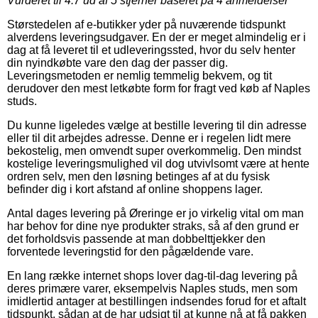
Vurderet til
4.7
ud af 5 stjerner baseret på
4
anmeldelser
Størstedelen af e-butikker yder på nuværende tidspunkt
alverdens leveringsudgaver. En der er meget almindelig er i
dag at få leveret til et udleveringssted, hvor du selv henter
din nyindkøbte vare den dag der passer dig.
Leveringsmetoden er nemlig temmelig bekvem, og tit
derudover den mest letkøbte form for fragt ved køb af Naples
studs.
Du kunne ligeledes vælge at bestille levering til din adresse
eller til dit arbejdes adresse. Denne er i regelen lidt mere
bekostelig, men omvendt super overkommelig. Den mindst
kostelige leveringsmulighed vil dog utvivlsomt være at hente
ordren selv, men den løsning betinges af at du fysisk
befinder dig i kort afstand af online shoppens lager.
Antal dages levering på Øreringe er jo virkelig vital om man
har behov for dine nye produkter straks, så af den grund er
det forholdsvis passende at man dobbelttjekker den
forventede leveringstid for den pågældende vare.
En lang række internet shops lover dag-til-dag levering på
deres primære varer, eksempelvis Naples studs, men som
imidlertid antager at bestillingen indsendes forud for et aftalt
tidspunkt, sådan at de har udsigt til at kunne nå at få pakken