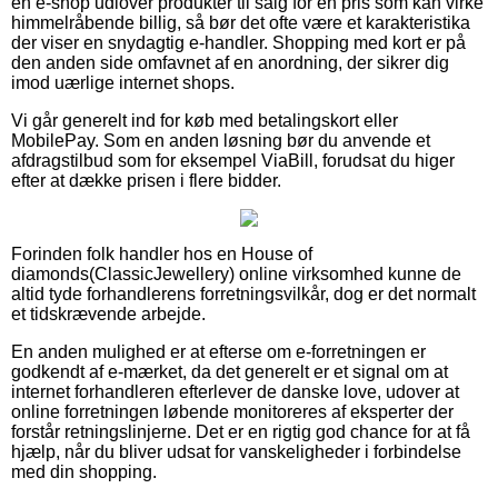
en e-shop udlover produkter til salg for en pris som kan virke
himmelråbende billig, så bør det ofte være et karakteristika
der viser en snydagtig e-handler. Shopping med kort er på
den anden side omfavnet af en anordning, der sikrer dig
imod uærlige internet shops.
Vi går generelt ind for køb med betalingskort eller
MobilePay. Som en anden løsning bør du anvende et
afdragstilbud som for eksempel ViaBill, forudsat du higer
efter at dække prisen i flere bidder.
Forinden folk handler hos en House of
diamonds(ClassicJewellery) online virksomhed kunne de
altid tyde forhandlerens forretningsvilkår, dog er det normalt
et tidskrævende arbejde.
En anden mulighed er at efterse om e-forretningen er
godkendt af e-mærket, da det generelt er et signal om at
internet forhandleren efterlever de danske love, udover at
online forretningen løbende monitoreres af eksperter der
forstår retningslinjerne. Det er en rigtig god chance for at få
hjælp, når du bliver udsat for vanskeligheder i forbindelse
med din shopping.