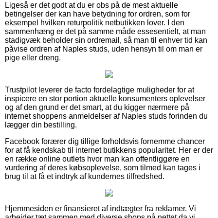
Ligeså er det godt at du er obs på de mest aktuelle
betingelser der kan have betydning for ordren, som for
eksempel hvilken returpolitik netbutikken lover. I den
sammenhæng er det på samme måde essesentielt, at man
stadigvæk beholder sin ordremail, så man til enhver tid kan
påvise ordren af Naples studs, uden hensyn til om man er
pige eller dreng.
Trustpilot leverer de facto fordelagtige muligheder for at
inspicere en stor portion aktuelle konsumenters oplevelser
og af den grund er det smart, at du kigger nærmere på
internet shoppens anmeldelser af Naples studs forinden du
lægger din bestilling.
Facebook forærer dig tillige forholdsvis fornemme chancer
for at få kendskab til internet butikkens popularitet. Her er der
en række online outlets hvor man kan offentliggøre en
vurdering af deres købsoplevelse, som tilmed kan tages i
brug til at få et indtryk af kundernes tilfredshed.
Hjemmesiden er finansieret af indtægter fra reklamer. Vi
arbejder tæt sammen med diverse shops på nettet da vi