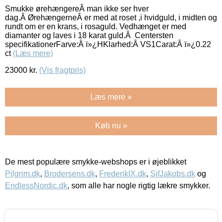
Smukke ørehængereÂ man ikke ser hver
dag.Â ØrehængerneÂ er med at roset ,i hvidguld, i midten og
rundt om er en krans, i rosaguld. Vedhænget er med
diamanter og laves i 18 karat guld.Â Centersten
specifikationerFarve:Â ï»¿HKlarhed:Â VS1Carat:Â ï»¿0.22
ct
(Læs mere)
23000
kr.
(Vis fragtpris)
Læs mere »
Køb nu »
De mest populære smykke-webshops er i øjeblikket
Pilgrim.dk
,
Brodersens.dk
,
FrederikIX.dk
,
SifJakobs.dk
og
EndlessNordic.dk
, som alle har nogle rigtig lækre smykker.