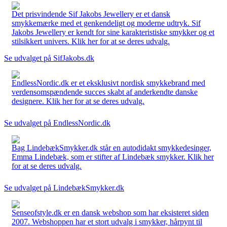
Det prisvindende Sif Jakobs Jewellery er et dansk
smykkemærke med et genkendeligt og moderne udtryk. Sif
Jakobs Jewellery er kendt for sine karakteristiske smykker og et
stilsikkert univers. Klik her for at se deres udvalg.
Se udvalget på SifJakobs.dk
EndlessNordic.dk er et eksklusivt nordisk smykkebrand med
verdensomspændende succes skabt af anderkendte danske
designere. Klik her for at se deres udvalg.
Se udvalget på EndlessNordic.dk
Bag LindebækSmykker.dk står en autodidakt smykkedesinger,
Emma Lindebæk, som er stifter af Lindebæk smykker. Klik her
for at se deres udvalg.
Se udvalget på LindebækSmykker.dk
Senseofstyle.dk er en dansk webshop som har eksisteret siden
2007. Webshoppen har et stort udvalg i smykker, hårpynt til