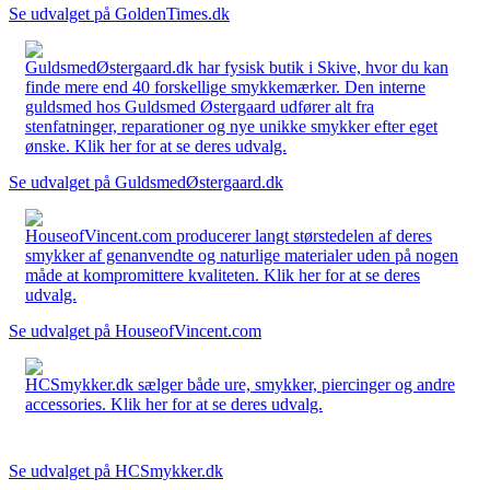
Se udvalget på GoldenTimes.dk
GuldsmedØstergaard.dk har fysisk butik i Skive, hvor du kan
finde mere end 40 forskellige smykkemærker. Den interne
guldsmed hos Guldsmed Østergaard udfører alt fra
stenfatninger, reparationer og nye unikke smykker efter eget
ønske. Klik her for at se deres udvalg.
Se udvalget på GuldsmedØstergaard.dk
HouseofVincent.com producerer langt størstedelen af deres
smykker af genanvendte og naturlige materialer uden på nogen
måde at kompromittere kvaliteten. Klik her for at se deres
udvalg.
Se udvalget på HouseofVincent.com
HCSmykker.dk sælger både ure, smykker, piercinger og andre
accessories. Klik her for at se deres udvalg.
Se udvalget på HCSmykker.dk