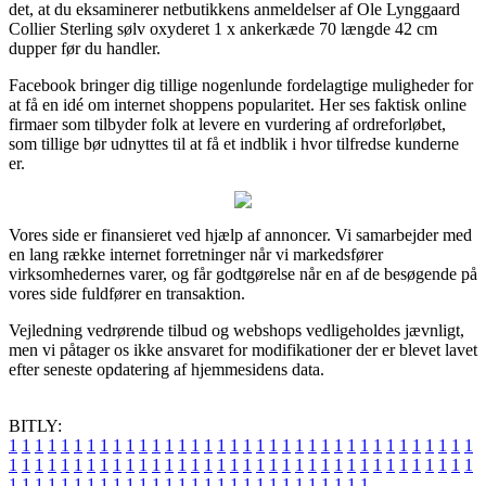
det, at du eksaminerer netbutikkens anmeldelser af Ole Lynggaard
Collier Sterling sølv oxyderet 1 x ankerkæde 70 længde 42 cm
dupper før du handler.
Facebook bringer dig tillige nogenlunde fordelagtige muligheder for
at få en idé om internet shoppens popularitet. Her ses faktisk online
firmaer som tilbyder folk at levere en vurdering af ordreforløbet,
som tillige bør udnyttes til at få et indblik i hvor tilfredse kunderne
er.
Vores side er finansieret ved hjælp af annoncer. Vi samarbejder med
en lang række internet forretninger når vi markedsfører
virksomhedernes varer, og får godtgørelse når en af de besøgende på
vores side fuldfører en transaktion.
Vejledning vedrørende tilbud og webshops vedligeholdes jævnligt,
men vi påtager os ikke ansvaret for modifikationer der er blevet lavet
efter seneste opdatering af hjemmesidens data.
BITLY:
1
1
1
1
1
1
1
1
1
1
1
1
1
1
1
1
1
1
1
1
1
1
1
1
1
1
1
1
1
1
1
1
1
1
1
1
1
1
1
1
1
1
1
1
1
1
1
1
1
1
1
1
1
1
1
1
1
1
1
1
1
1
1
1
1
1
1
1
1
1
1
1
1
1
1
1
1
1
1
1
1
1
1
1
1
1
1
1
1
1
1
1
1
1
1
1
1
1
1
1