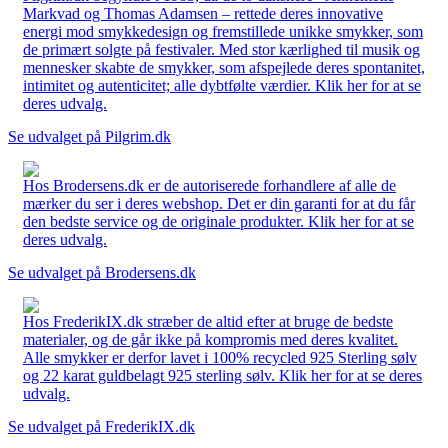
Markvad og Thomas Adamsen – rettede deres innovative
energi mod smykkedesign og fremstillede unikke smykker, som
de primært solgte på festivaler. Med stor kærlighed til musik og
mennesker skabte de smykker, som afspejlede deres spontanitet,
intimitet og autenticitet; alle dybtfølte værdier. Klik her for at se
deres udvalg.
Se udvalget på Pilgrim.dk
Hos Brodersens.dk er de autoriserede forhandlere af alle de
mærker du ser i deres webshop. Det er din garanti for at du får
den bedste service og de originale produkter. Klik her for at se
deres udvalg.
Se udvalget på Brodersens.dk
Hos FrederikIX.dk stræber de altid efter at bruge de bedste
materialer, og de går ikke på kompromis med deres kvalitet.
Alle smykker er derfor lavet i 100% recycled 925 Sterling sølv
og 22 karat guldbelagt 925 sterling sølv. Klik her for at se deres
udvalg.
Se udvalget på FrederikIX.dk