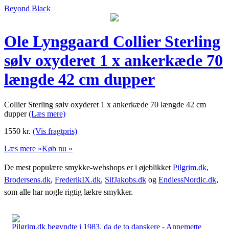
Beyond Black
Ole Lynggaard Collier Sterling
sølv oxyderet 1 x ankerkæde 70
længde 42 cm dupper
Collier Sterling sølv oxyderet 1 x ankerkæde 70 længde 42 cm
dupper
(Læs mere)
1550
kr.
(Vis fragtpris)
Læs mere »
Køb nu »
De mest populære smykke-webshops er i øjeblikket
Pilgrim.dk
,
Brodersens.dk
,
FrederikIX.dk
,
SifJakobs.dk
og
EndlessNordic.dk
,
som alle har nogle rigtig lækre smykker.
Pilgrim.dk begyndte i 1983, da de to danskere - Annemette