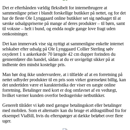
Det er efterhånden vældig fleksibelt for internetbrugere at
sammenligne priser i blandt forskellige butikker på nettet, og for det
har de fleste Ole Lynggaard online butikker set sig nødsaget til at
sænke udsalgspriserne på mange af deres produkter – til børn, samt
til voksne – helt i bund, og endda nogle gange love fragt uden
omkostninger.
Det kan immervæk vise sig nyttigt at sammenligne enkelte internet
selskaber efter udsalg på Ole Lynggaard Collier Sterling sølv
oxyderet 1 x ankerkæde 70 længde 42 cm dupper forinden du
gennemfører din handel, sådan at du er usvigeligt sikker på at
indhente den mindst kostelige pris.
Man bør dog ikke undervurdere, at i tilfælde af at en forretning på
nettet udbyder produkter til en pris som virker grænseløst billig, kan
det undertiden være et karakteristika der viser en uægte online
forretning. Betalinger med kort er dog omfavnet af en vedtægt,
hvilket værner kunden overfor bedrageriske netbutikker.
Generelt tilråder vi køb med gængse betalingskort eller betalinger
med mobilen. Som et alternativ kan du bruge et afdragstilbud fra for
eksempel ViaBill, hvis du efterspørger at dække beløbet over flere
uger.