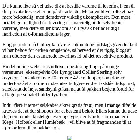
Du kunne lige så vel udse dig at bestille varerne til levering hjem til
din privatadresse eller ud på dit arbejde. Metoden bliver ofte et hak
mere bekostelig, men derudover virkelig ukompliceret. Den mest
betalelige mulighed for levering er unægtelig at du selv henter
varerne, men dette stiller krav om at du fysisk befinder dig i
nærheden af e-forhandlerens lager.
Fragtperioden på Collier kan være ualmindeligt udslagsgivende ifald
vi har behov for ordren omgående, så herved er det rigtig klogt at
man efterser den estimerede leveringstid på det respektive produkt.
En del online webshops udlover dag-til-dag fragt på mange
varenumre, eksempelvis Ole Lynggaard Collier Sterling sølv
oxyderet 1 x ankerkæde 70 længde 42 cm dupper, som dog er
underforstået at ordren indsendes tidligere end et fastslået tidspunkt,
således at de højst sandsynligt kan nå at få pakken betjent forud for
at lagerpersonalet holder fyraften.
Indtil flere internet selskaber sikrer gratis fragt, men i mange tilfælde
kræves det at der shoppes for et bestemt beløb. Ellers kunne du udse
dig den mindst kostelige leveringstype, der typisk – om man er i
Køge, Holbæk eller Humlebæk – vil blive at få fragtmanden til at
køre ordren til en pakkeshop.