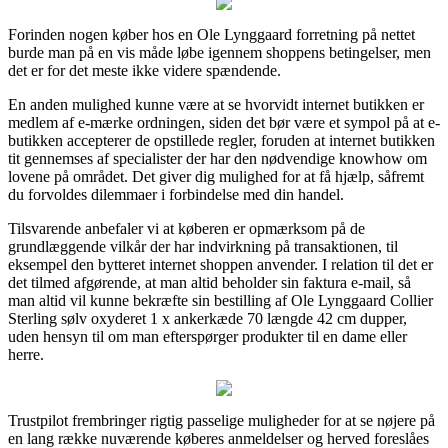
Forinden nogen køber hos en Ole Lynggaard forretning på nettet
burde man på en vis måde løbe igennem shoppens betingelser, men
det er for det meste ikke videre spændende.
En anden mulighed kunne være at se hvorvidt internet butikken er
medlem af e-mærke ordningen, siden det bør være et sympol på at e-
butikken accepterer de opstillede regler, foruden at internet butikken
tit gennemses af specialister der har den nødvendige knowhow om
lovene på området. Det giver dig mulighed for at få hjælp, såfremt
du forvoldes dilemmaer i forbindelse med din handel.
Tilsvarende anbefaler vi at køberen er opmærksom på de
grundlæggende vilkår der har indvirkning på transaktionen, til
eksempel den bytteret internet shoppen anvender. I relation til det er
det tilmed afgørende, at man altid beholder sin faktura e-mail, så
man altid vil kunne bekræfte sin bestilling af Ole Lynggaard Collier
Sterling sølv oxyderet 1 x ankerkæde 70 længde 42 cm dupper,
uden hensyn til om man efterspørger produkter til en dame eller
herre.
Trustpilot frembringer rigtig passelige muligheder for at se nøjere på
en lang række nuværende køberes anmeldelser og herved foreslåes