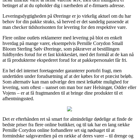
betinget af at du opholder dig i nærheden af e-firmaets adresse.
Leveringsdygtigheden på Øreringe er jo virkelig aktuel om du har
behov for din pakke straks, så herved er det sandelig passende at
man checker tidshorisonten for levering for den respektive vare.
Flere online outlets reklamerer med levering på blot en enkelt
hverdag på mange varer, eksempelvis Pernille Corydon Small
Bloom Sterling Sølv Øreringe, som påkræver at bestillingen
fuldbyrdes forud for et fast klokkeslæt, med det formål at de kan nå
at få produkterne ekspederet forud for at pakkepersonalet får fri.
En hel del internet foretagender garanterer portofri fragt, men
undertiden under forudsætning af at der købes for et præcist beløb.
Som alternativ kan man udvælge den mest letkøbte mulighed for
levering, som oftest – uanset om man bor nær Helsingør, Odder eller
Vojens – er at få fragtmanden til at bringe dine produkter til et
afhentningssted.
Det er efterhånden ret så smart for almindelige dødelige at finde de
bedste priser fra flere online butikker, og til tak har en lang række
Pernille Corydon online forhandlere set sig nødsaget til at
formindske salgsværdien på en række af deres varer – til drenge og