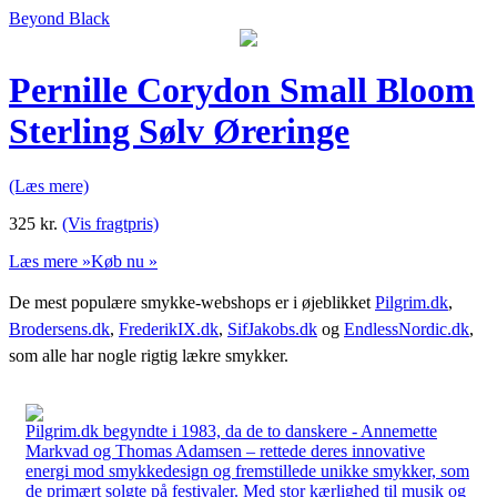
Beyond Black
Pernille Corydon Small Bloom
Sterling Sølv Øreringe
(Læs mere)
325
kr.
(Vis fragtpris)
Læs mere »
Køb nu »
De mest populære smykke-webshops er i øjeblikket
Pilgrim.dk
,
Brodersens.dk
,
FrederikIX.dk
,
SifJakobs.dk
og
EndlessNordic.dk
,
som alle har nogle rigtig lækre smykker.
Pilgrim.dk begyndte i 1983, da de to danskere - Annemette
Markvad og Thomas Adamsen – rettede deres innovative
energi mod smykkedesign og fremstillede unikke smykker, som
de primært solgte på festivaler. Med stor kærlighed til musik og