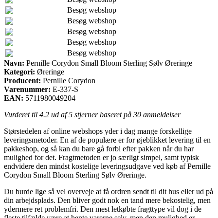
Besøg webshop
Besøg webshop
Besøg webshop
Besøg webshop
Besøg webshop
Navn:
Pernille Corydon Small Bloom Sterling Sølv Øreringe
Kategori:
Øreringe
Producent:
Pernille Corydon
Varenummer:
E-337-S
EAN:
5711980049204
Vurderet til
4.2
ud af 5 stjerner baseret på
30
anmeldelser
Størstedelen af online webshops yder i dag mange forskellige
leveringsmetoder. En af de populære er for øjeblikket levering til en
pakkeshop, og så kan du bare gå forbi efter pakken når du har
mulighed for det. Fragtmetoden er jo særligt simpel, samt typisk
endvidere den mindst kostelige leveringsudgave ved køb af Pernille
Corydon Small Bloom Sterling Sølv Øreringe.
Du burde lige så vel overveje at få ordren sendt til dit hus eller ud på
din arbejdsplads. Den bliver godt nok en tand mere bekostelig, men
ydermere ret problemfri. Den mest letkøbte fragttype vil dog i de
fleste tilfælde være at hente varerne selv, men den mulighed er