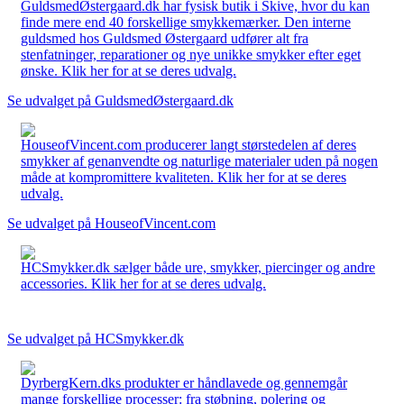
GuldsmedØstergaard.dk har fysisk butik i Skive, hvor du kan
finde mere end 40 forskellige smykkemærker. Den interne
guldsmed hos Guldsmed Østergaard udfører alt fra
stenfatninger, reparationer og nye unikke smykker efter eget
ønske. Klik her for at se deres udvalg.
Se udvalget på GuldsmedØstergaard.dk
HouseofVincent.com producerer langt størstedelen af deres
smykker af genanvendte og naturlige materialer uden på nogen
måde at kompromittere kvaliteten. Klik her for at se deres
udvalg.
Se udvalget på HouseofVincent.com
HCSmykker.dk sælger både ure, smykker, piercinger og andre
accessories. Klik her for at se deres udvalg.
Se udvalget på HCSmykker.dk
DyrbergKern.dks produkter er håndlavede og gennemgår
mange forskellige processer: fra støbning, polering og