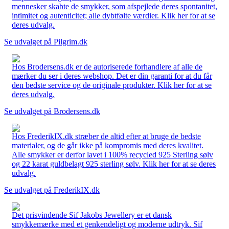
mennesker skabte de smykker, som afspejlede deres spontanitet,
intimitet og autenticitet; alle dybtfølte værdier. Klik her for at se
deres udvalg.
Se udvalget på Pilgrim.dk
Hos Brodersens.dk er de autoriserede forhandlere af alle de
mærker du ser i deres webshop. Det er din garanti for at du får
den bedste service og de originale produkter. Klik her for at se
deres udvalg.
Se udvalget på Brodersens.dk
Hos FrederikIX.dk stræber de altid efter at bruge de bedste
materialer, og de går ikke på kompromis med deres kvalitet.
Alle smykker er derfor lavet i 100% recycled 925 Sterling sølv
og 22 karat guldbelagt 925 sterling sølv. Klik her for at se deres
udvalg.
Se udvalget på FrederikIX.dk
Det prisvindende Sif Jakobs Jewellery er et dansk
smykkemærke med et genkendeligt og moderne udtryk. Sif