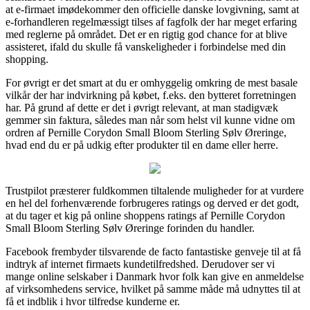
at e-firmaet imødekommer den officielle danske lovgivning, samt at
e-forhandleren regelmæssigt tilses af fagfolk der har meget erfaring
med reglerne på området. Det er en rigtig god chance for at blive
assisteret, ifald du skulle få vanskeligheder i forbindelse med din
shopping.
For øvrigt er det smart at du er omhyggelig omkring de mest basale
vilkår der har indvirkning på købet, f.eks. den bytteret forretningen
har. På grund af dette er det i øvrigt relevant, at man stadigvæk
gemmer sin faktura, således man når som helst vil kunne vidne om
ordren af Pernille Corydon Small Bloom Sterling Sølv Øreringe,
hvad end du er på udkig efter produkter til en dame eller herre.
Trustpilot præsterer fuldkommen tiltalende muligheder for at vurdere
en hel del forhenværende forbrugeres ratings og derved er det godt,
at du tager et kig på online shoppens ratings af Pernille Corydon
Small Bloom Sterling Sølv Øreringe forinden du handler.
Facebook frembyder tilsvarende de facto fantastiske genveje til at få
indtryk af internet firmaets kundetilfredshed. Derudover ser vi
mange online selskaber i Danmark hvor folk kan give en anmeldelse
af virksomhedens service, hvilket på samme måde må udnyttes til at
få et indblik i hvor tilfredse kunderne er.