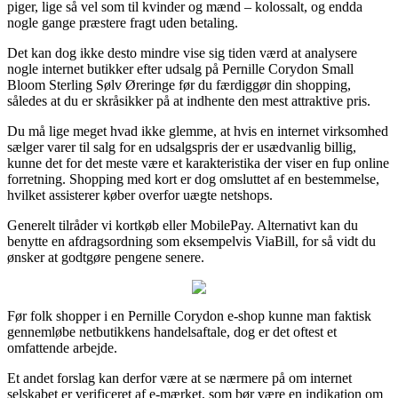
piger, lige så vel som til kvinder og mænd – kolossalt, og endda
nogle gange præstere fragt uden betaling.
Det kan dog ikke desto mindre vise sig tiden værd at analysere
nogle internet butikker efter udsalg på Pernille Corydon Small
Bloom Sterling Sølv Øreringe før du færdiggør din shopping,
således at du er skråsikker på at indhente den mest attraktive pris.
Du må lige meget hvad ikke glemme, at hvis en internet virksomhed
sælger varer til salg for en udsalgspris der er usædvanlig billig,
kunne det for det meste være et karakteristika der viser en fup online
forretning. Shopping med kort er dog omsluttet af en bestemmelse,
hvilket assisterer køber overfor uægte netshops.
Generelt tilråder vi kortkøb eller MobilePay. Alternativt kan du
benytte en afdragsordning som eksempelvis ViaBill, for så vidt du
ønsker at godtgøre pengene senere.
Før folk shopper i en Pernille Corydon e-shop kunne man faktisk
gennemløbe netbutikkens handelsaftale, dog er det oftest et
omfattende arbejde.
Et andet forslag kan derfor være at se nærmere på om internet
selskabet er verificeret af e-mærket, som bør være en indikation om