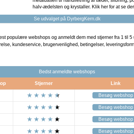
metalbasen til håndfletning af læder, slibning, p
halv-ædelsten og krystaller. Klik her for at se de
Se udvalget på DyrbergKern.dk
t populære webshops og anmeldt dem med stjerner fra 1 til 5 ud
rrelse, kundeservice, brugervenlighed, betingelser, leveringsfor
Bedst anmeldte webshops
op
Stjerner
Link
Besøg webshop
Besøg webshop
Besøg webshop
Besøg webshop