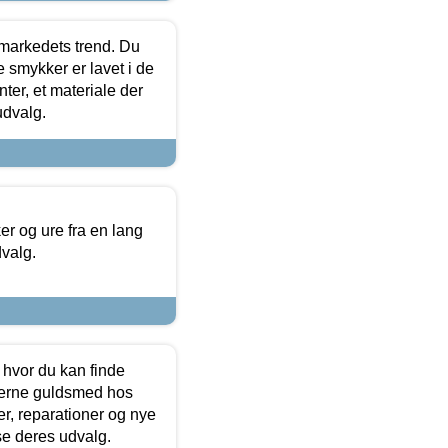
markedets trend. Du
e smykker er lavet i de
ter, et materiale der
udvalg.
 og ure fra en lang
dvalg.
 hvor du kan finde
terne guldsmed hos
r, reparationer og nye
se deres udvalg.