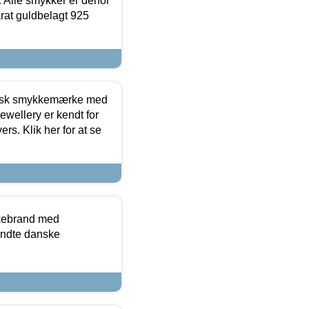
 Alle smykker er derfor
arat guldbelagt 925
dansk smykkemærke med
ewellery er kendt for
ers. Klik her for at se
kkebrand med
ndte danske