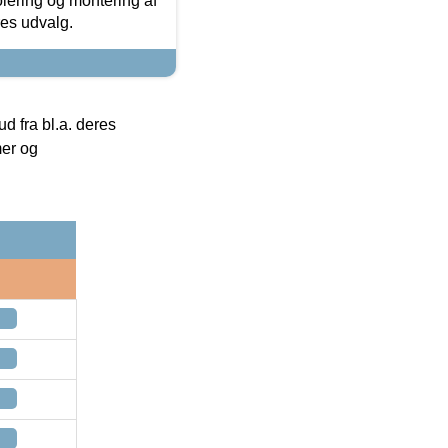
olering og montering af
res udvalg.
 fra bl.a. deres
mer og