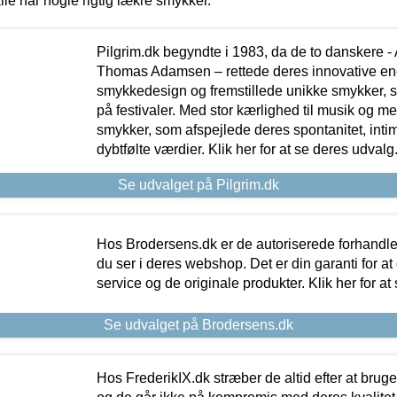
lle har nogle rigtig lækre smykker.
Pilgrim.dk begyndte i 1983, da de to danskere 
Thomas Adamsen – rettede deres innovative en
smykkedesign og fremstillede unikke smykker, 
på festivaler. Med stor kærlighed til musik og 
smykker, som afspejlede deres spontanitet, intimit
dybtfølte værdier. Klik her for at se deres udvalg
Se udvalget på Pilgrim.dk
Hos Brodersens.dk er de autoriserede forhandle
du ser i deres webshop. Det er din garanti for at
service og de originale produkter. Klik her for at
Se udvalget på Brodersens.dk
Hos FrederikIX.dk stræber de altid efter at bruge