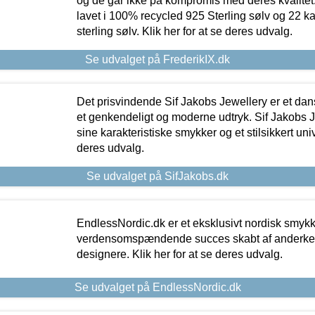
og de går ikke på kompromis med deres kvalitet.
lavet i 100% recycled 925 Sterling sølv og 22 k
sterling sølv. Klik her for at se deres udvalg.
Se udvalget på FrederikIX.dk
Det prisvindende Sif Jakobs Jewellery er et 
et genkendeligt og moderne udtryk. Sif Jakobs J
sine karakteristiske smykker og et stilsikkert univ
deres udvalg.
Se udvalget på SifJakobs.dk
EndlessNordic.dk er et eksklusivt nordisk smy
verdensomspændende succes skabt af anderke
designere. Klik her for at se deres udvalg.
Se udvalget på EndlessNordic.dk