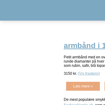
armbånd i 1
Petit armbånd med en ova
runde diamanter på hver 
som rubin, safir, blå topa
3150
kr.
(Vis fragtpris)
Læs mere »
De mest populære smykk