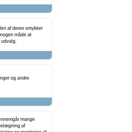
len af deres smykker
å nogen måde at
s udvalg.
inger og andre
gennemgår mange
 belægning af