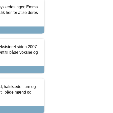
mykkedesinger, Emma
ik her for at se deres
ksisteret siden 2007.
nt til både voksne og
, halskæder, ure og
r til både mænd og