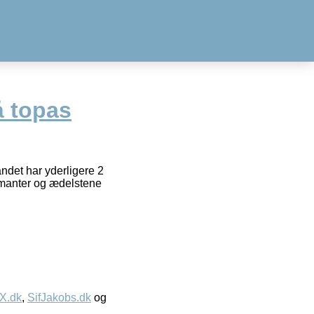
å topas
ndet har yderligere 2
iamanter og ædelstene
IX.dk
,
SifJakobs.dk
og