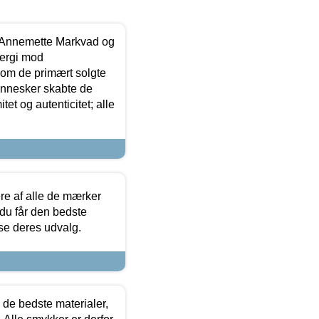
- Annemette Markvad og
ergi mod
som de primært solgte
mennesker skabte de
et og autenticitet; alle
.
re af alle de mærker
 du får den bedste
 se deres udvalg.
 de bedste materialer,