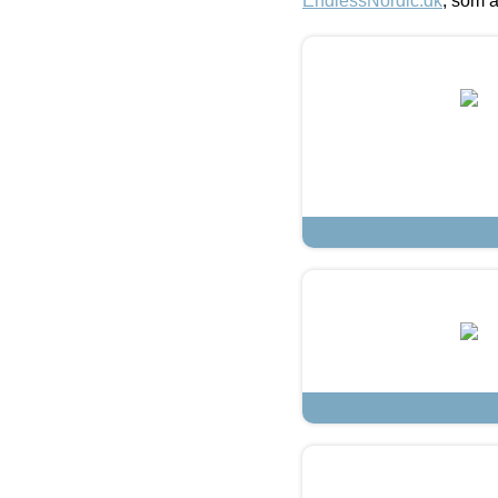
EndlessNordic.dk
, som a