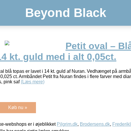
Beyond Black
Petit oval – Bl
4 kt. guld med i alt 0,05ct.
l blå topas er lavet i 14 kt. guld af Nuran. Vedhænget på armbå
0,025 ct. Armbåndet Petit fra Nuran findes i flere farver med d
s, pink saf
(Læs mere)
Køb nu »
e-webshops er i øjeblikket
Pilgrim.dk
,
Brodersens.dk
,
Frederik