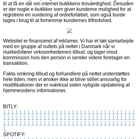
til at få en idé om internet butikkens troværdighed. Desuden
er der nogle e-butikker som giver kunderne mulighed for at
registrere en vurdering af ordreforløbet, som også burde
tages i brug til at fornemme kundernes tilfredshed.
Websitet er finansieret af reklamer. Vi har et tæt samarbejde
med en gruppe af outlets på nettet i Danmark når vi
markedsfører virksomhedernes tilbud, og tager imod
kommission hvis den person vi sender videre foretager en
transaktion.
Fakta omkring tilbud og forhandlere på nettet understøttes
hele tiden, men vi ønsker ikke at blive stillet ansvarlig for
modifikationer der er iværksat siden nyligste opdatering af
hjemmesidens informationer.
BITLY:
1
1
1
1
1
1
1
1
1
1
1
1
1
1
1
1
1
1
1
1
1
1
1
1
1
1
1
1
1
1
1
1
1
1
1
1
1
1
1
1
1
1
1
1
1
1
1
1
1
1
1
1
1
1
1
1
1
1
1
1
1
1
1
1
1
1
1
1
1
1
1
1
1
1
1
1
1
1
1
1
1
1
1
1
1
1
1
1
1
1
1
1
1
1
1
1
1
1
1
1
SPOTIFY: