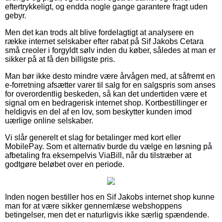
eftertrykkeligt, og endda nogle gange garantere fragt uden
gebyr.
Men det kan trods alt blive fordelagtigt at analysere en
række internet selskaber efter rabat på Sif Jakobs Cetara
små creoler i forgyldt sølv inden du køber, således at man er
sikker på at få den billigste pris.
Man bør ikke desto mindre være årvågen med, at såfremt en
e-forretning afsætter varer til salg for en salgspris som anses
for overordentlig beskeden, så kan det undertiden være et
signal om en bedragerisk internet shop. Kortbestillinger er
heldigvis en del af en lov, som beskytter kunden imod
uærlige online selskaber.
Vi slår generelt et slag for betalinger med kort eller
MobilePay. Som et alternativ burde du vælge en løsning på
afbetaling fra eksempelvis ViaBill, når du tilstræber at
godtgøre beløbet over en periode.
Inden nogen bestiller hos en Sif Jakobs internet shop kunne
man for at være sikker gennemlæse webshoppens
betingelser, men det er naturligvis ikke særlig spændende.