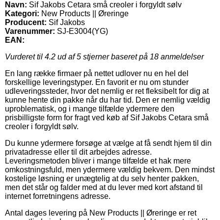
Navn:
Sif Jakobs Cetara små creoler i forgyldt sølv
Kategori:
New Products || Øreringe
Producent:
Sif Jakobs
Varenummer:
SJ-E3004(YG)
EAN:
Vurderet til
4.2
ud af 5 stjerner baseret på
18
anmeldelser
En lang række firmaer på nettet udlover nu en hel del
forskellige leveringstyper. En favorit er nu om stunder
udleveringssteder, hvor det nemlig er ret fleksibelt for dig at
kunne hente din pakke når du har tid. Den er nemlig vældig
uproblematisk, og i mange tilfælde ydermere den
prisbilligste form for fragt ved køb af Sif Jakobs Cetara små
creoler i forgyldt sølv.
Du kunne ydermere forsøge at vælge at få sendt hjem til din
privatadresse eller til dit arbejdes adresse.
Leveringsmetoden bliver i mange tilfælde et hak mere
omkostningsfuld, men ydermere vældig bekvem. Den mindst
kostelige løsning er unægtelig at du selv henter pakken,
men det står og falder med at du lever med kort afstand til
internet forretningens adresse.
Antal dages levering på New Products || Øreringe er ret