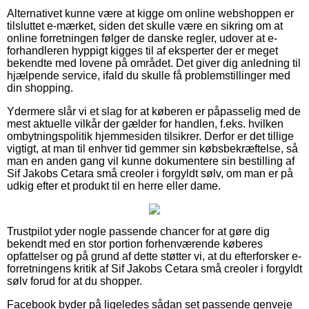
Alternativet kunne være at kigge om online webshoppen er
tilsluttet e-mærket, siden det skulle være en sikring om at
online forretningen følger de danske regler, udover at e-
forhandleren hyppigt kigges til af eksperter der er meget
bekendte med lovene på området. Det giver dig anledning til
hjælpende service, ifald du skulle få problemstillinger med
din shopping.
Ydermere slår vi et slag for at køberen er påpasselig med de
mest aktuelle vilkår der gælder for handlen, f.eks. hvilken
ombytningspolitik hjemmesiden tilsikrer. Derfor er det tillige
vigtigt, at man til enhver tid gemmer sin købsbekræftelse, så
man en anden gang vil kunne dokumentere sin bestilling af
Sif Jakobs Cetara små creoler i forgyldt sølv, om man er på
udkig efter et produkt til en herre eller dame.
Trustpilot yder nogle passende chancer for at gøre dig
bekendt med en stor portion forhenværende køberes
opfattelser og på grund af dette støtter vi, at du efterforsker e-
forretningens kritik af Sif Jakobs Cetara små creoler i forgyldt
sølv forud for at du shopper.
Facebook byder på ligeledes sådan set passende genveje