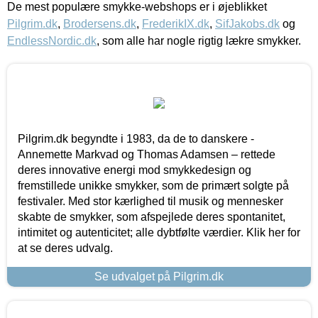
De mest populære smykke-webshops er i øjeblikket
Pilgrim.dk
,
Brodersens.dk
,
FrederikIX.dk
,
SifJakobs.dk
og
EndlessNordic.dk
, som alle har nogle rigtig lækre smykker.
Pilgrim.dk begyndte i 1983, da de to danskere -
Annemette Markvad og Thomas Adamsen – rettede
deres innovative energi mod smykkedesign og
fremstillede unikke smykker, som de primært solgte på
festivaler. Med stor kærlighed til musik og mennesker
skabte de smykker, som afspejlede deres spontanitet,
intimitet og autenticitet; alle dybtfølte værdier. Klik her for
at se deres udvalg.
Se udvalget på Pilgrim.dk