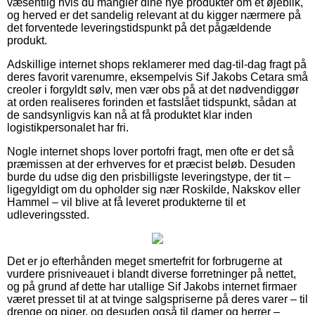
væsentlig hvis du mangler dine nye produkter om et øjeblik,
og herved er det sandelig relevant at du kigger nærmere på
det forventede leveringstidspunkt på det pågældende
produkt.
Adskillige internet shops reklamerer med dag-til-dag fragt på
deres favorit varenumre, eksempelvis Sif Jakobs Cetara små
creoler i forgyldt sølv, men vær obs på at det nødvendiggør
at orden realiseres forinden et fastslået tidspunkt, sådan at
de sandsynligvis kan nå at få produktet klar inden
logistikpersonalet har fri.
Nogle internet shops lover portofri fragt, men ofte er det så
præmissen at der erhverves for et præcist beløb. Desuden
burde du udse dig den prisbilligste leveringstype, der tit –
ligegyldigt om du opholder sig nær Roskilde, Nakskov eller
Hammel – vil blive at få leveret produkterne til et
udleveringssted.
Det er jo efterhånden meget smertefrit for forbrugerne at
vurdere prisniveauet i blandt diverse forretninger på nettet,
og på grund af dette har utallige Sif Jakobs internet firmaer
været presset til at at tvinge salgspriserne på deres varer – til
drenge og piger, og desuden også til damer og herrer –