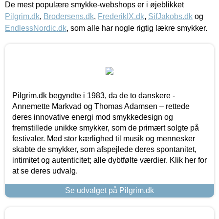
De mest populære smykke-webshops er i øjeblikket
Pilgrim.dk
,
Brodersens.dk
,
FrederikIX.dk
,
SifJakobs.dk
og
EndlessNordic.dk
, som alle har nogle rigtig lækre smykker.
Pilgrim.dk begyndte i 1983, da de to danskere -
Annemette Markvad og Thomas Adamsen – rettede
deres innovative energi mod smykkedesign og
fremstillede unikke smykker, som de primært solgte på
festivaler. Med stor kærlighed til musik og mennesker
skabte de smykker, som afspejlede deres spontanitet,
intimitet og autenticitet; alle dybtfølte værdier. Klik her for
at se deres udvalg.
Se udvalget på Pilgrim.dk