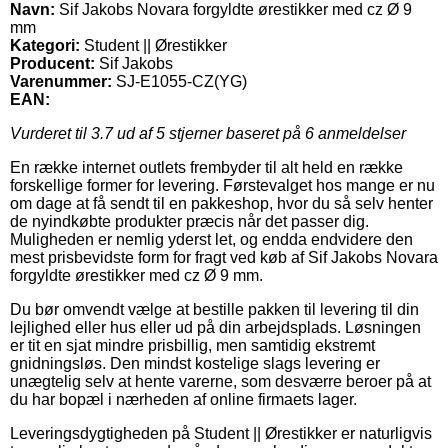
Navn:
Sif Jakobs Novara forgyldte ørestikker med cz Ø 9
mm
Kategori:
Student || Ørestikker
Producent:
Sif Jakobs
Varenummer:
SJ-E1055-CZ(YG)
EAN:
Vurderet til
3.7
ud af 5 stjerner baseret på
6
anmeldelser
En række internet outlets frembyder til alt held en række
forskellige former for levering. Førstevalget hos mange er nu
om dage at få sendt til en pakkeshop, hvor du så selv henter
de nyindkøbte produkter præcis når det passer dig.
Muligheden er nemlig yderst let, og endda endvidere den
mest prisbevidste form for fragt ved køb af Sif Jakobs Novara
forgyldte ørestikker med cz Ø 9 mm.
Du bør omvendt vælge at bestille pakken til levering til din
lejlighed eller hus eller ud på din arbejdsplads. Løsningen
er tit en sjat mindre prisbillig, men samtidig ekstremt
gnidningsløs. Den mindst kostelige slags levering er
unægtelig selv at hente varerne, som desværre beroer på at
du har bopæl i nærheden af online firmaets lager.
Leveringsdygtigheden på Student || Ørestikker er naturligvis