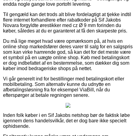
endda nogle gange love portofri levering.
Til gengæld kan det trods alt blive fordelagtigt at tjekke indtil
flere internet forhandlere efter rabatkoder på Sif Jakobs
Novara forgyldte ørestikker med cz Ø 9 mm forinden du
køber, således at du er garanteret at få den skarpeste pris.
Du må lige meget hvad være opmærksom på, at hvis en
online shop markedsfører deres varer til salg for en salgspris
som kan virke hamrende god, så kan det for det meste være
et symbol på en uægte online shop. Køb med betalingskort
er dog indbefattet af en bestemmelse, som dækker dig som
køber imod bedrageriske shops på nettet.
Vi går generelt ind for bestillinger med betalingskort eller
mobilbetaling. Som alternativ kunne du udnytte en
afbetalingsløsning fra for eksempel ViaBill, når du
efterspørger at betale regningen senere.
Inden folk køber i en Sif Jakobs netshop bør de faktisk løbe
igennem dens handelsvilkår, det er dog bare ikke specielt
ophidsende.