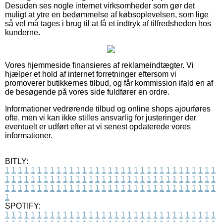
Desuden ses nogle internet virksomheder som gør det
muligt at ytre en bedømmelse af købsoplevelsen, som lige
så vel må tages i brug til at få et indtryk af tilfredsheden hos
kunderne.
Vores hjemmeside finansieres af reklameindtægter. Vi
hjælper et hold af internet forretninger eftersom vi
promoverer butikkernes tilbud, og får kommission ifald en af
de besøgende på vores side fuldfører en ordre.
Informationer vedrørende tilbud og online shops ajourføres
ofte, men vi kan ikke stilles ansvarlig for justeringer der
eventuelt er udført efter at vi senest opdaterede vores
informationer.
BITLY:
1
1
1
1
1
1
1
1
1
1
1
1
1
1
1
1
1
1
1
1
1
1
1
1
1
1
1
1
1
1
1
1
1
1
1
1
1
1
1
1
1
1
1
1
1
1
1
1
1
1
1
1
1
1
1
1
1
1
1
1
1
1
1
1
1
1
1
1
1
1
1
1
1
1
1
1
1
1
1
1
1
1
1
1
1
1
1
1
1
1
1
1
1
1
1
1
1
1
1
1
SPOTIFY:
1
1
1
1
1
1
1
1
1
1
1
1
1
1
1
1
1
1
1
1
1
1
1
1
1
1
1
1
1
1
1
1
1