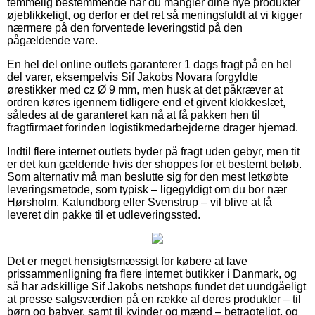
temmelig bestemmende når du mangler dine nye produkter
øjeblikkeligt, og derfor er det ret så meningsfuldt at vi kigger
nærmere på den forventede leveringstid på den
pågældende vare.
En hel del online outlets garanterer 1 dags fragt på en hel
del varer, eksempelvis Sif Jakobs Novara forgyldte
ørestikker med cz Ø 9 mm, men husk at det påkræver at
ordren køres igennem tidligere end et givent klokkeslæt,
således at de garanteret kan nå at få pakken hen til
fragtfirmaet forinden logistikmedarbejderne drager hjemad.
Indtil flere internet outlets byder på fragt uden gebyr, men tit
er det kun gældende hvis der shoppes for et bestemt beløb.
Som alternativ må man beslutte sig for den mest letkøbte
leveringsmetode, som typisk – ligegyldigt om du bor nær
Hørsholm, Kalundborg eller Svenstrup – vil blive at få
leveret din pakke til et udleveringssted.
Det er meget hensigtsmæssigt for købere at lave
prissammenligning fra flere internet butikker i Danmark, og
så har adskillige Sif Jakobs netshops fundet det uundgåeligt
at presse salgsværdien på en række af deres produkter – til
børn og babyer, samt til kvinder og mænd – betragteligt, og