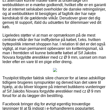
Et alternativ kunne måske være at undersøge om
webbutikken er e-mærke godkendt, hvilket ofte er en garanti
for at internet selskabet overholder de danske retningslinjer,
og at webbutikken tit besigtiges af fagfolk der har nøje
kendskab til de gældende vilkår. Derudover giver det dig
genvej til support, ifald du udsættes for dilemmaer ved dit
køb.
Ligeledes støtter vi at man er opmærksom på de mest
centrale vilkår der har indflydelse på købet, f.eks. hvilken
byttepolitik internet shoppen har. I relation til det er det også
vigtigt, at man permanent opbevarer sin kvitteringsmail, så
man i fremtiden vil kunne bekræfte købet af Sif Jakobs
Novara forgyldte ørestikker med cz Ø 9 mm, uanset om man
leder efter en vare til en pige eller dreng.
Trustpilot tilbyder faktisk sikre chancer for at læse adskillige
tidligere brugeres synspunkter og derved kan det være til
hjælp, at du bliver klogere på internet butikkens vurderinger
af Sif Jakobs Novara forgyldte ørestikker med cz Ø 9 mm
forud for at du lægger din bestilling.
Facebook bringer dig for øvrigt egentlig troværdige
løsninger til at få indsigt i e-forhandlerens popularitet.