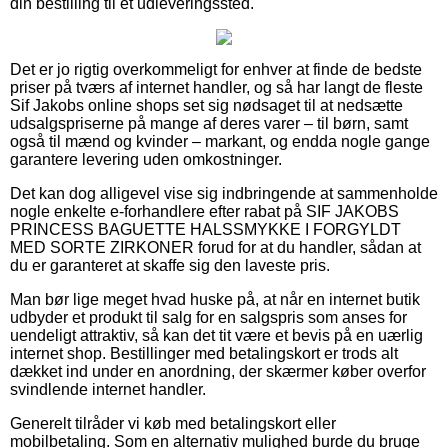
din bestilling til et udleveringssted.
Det er jo rigtig overkommeligt for enhver at finde de bedste
priser på tværs af internet handler, og så har langt de fleste
Sif Jakobs online shops set sig nødsaget til at nedsætte
udsalgspriserne på mange af deres varer – til børn, samt
også til mænd og kvinder – markant, og endda nogle gange
garantere levering uden omkostninger.
Det kan dog alligevel vise sig indbringende at sammenholde
nogle enkelte e-forhandlere efter rabat på SIF JAKOBS
PRINCESS BAGUETTE HALSSMYKKE I FORGYLDT
MED SORTE ZIRKONER forud for at du handler, sådan at
du er garanteret at skaffe sig den laveste pris.
Man bør lige meget hvad huske på, at når en internet butik
udbyder et produkt til salg for en salgspris som anses for
uendeligt attraktiv, så kan det tit være et bevis på en uærlig
internet shop. Bestillinger med betalingskort er trods alt
dækket ind under en anordning, der skærmer køber overfor
svindlende internet handler.
Generelt tilråder vi køb med betalingskort eller
mobilbetaling. Som en alternativ mulighed burde du bruge