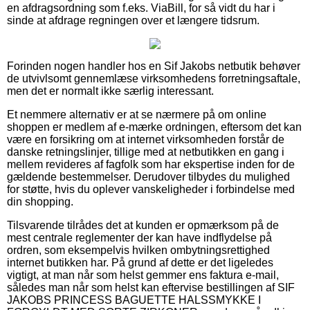
en afdragsordning som f.eks. ViaBill, for så vidt du har i
sinde at afdrage regningen over et længere tidsrum.
Forinden nogen handler hos en Sif Jakobs netbutik behøver
de utvivlsomt gennemlæse virksomhedens forretningsaftale,
men det er normalt ikke særlig interessant.
Et nemmere alternativ er at se nærmere på om online
shoppen er medlem af e-mærke ordningen, eftersom det kan
være en forsikring om at internet virksomheden forstår de
danske retningslinjer, tillige med at netbutikken en gang i
mellem revideres af fagfolk som har ekspertise inden for de
gældende bestemmelser. Derudover tilbydes du mulighed
for støtte, hvis du oplever vanskeligheder i forbindelse med
din shopping.
Tilsvarende tilrådes det at kunden er opmærksom på de
mest centrale reglementer der kan have indflydelse på
ordren, som eksempelvis hvilken ombytningsrettighed
internet butikken har. På grund af dette er det ligeledes
vigtigt, at man når som helst gemmer ens faktura e-mail,
således man når som helst kan eftervise bestillingen af SIF
JAKOBS PRINCESS BAGUETTE HALSSMYKKE I