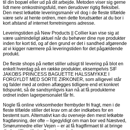
til din bopæl eller ud på dit arbejde. Metoden viser sig gerne
lidt mere omkostningsfuld, men derudover rigtig fleksibel.
Den mest letkøbte leveringsmanér vil dog i de fleste tilfælde
være selv at hente ordren, men dette forudsætter at du bor i
kort afstand af internet forretningens adresse.
Leveringstiden på New Products || Collier kan vise sig at
være ualmindeligt aktuel når du behøver dine nye produkter
inden for kort tid, og af den grund er det i sandhed afgørende
at vi kigger nærmere på leveringstiden for det pågældende
produkt.
De fleste shops på nettet stiller udsigt til levering på blot en
enkelt hverdag på en række produkter, eksempelvis SIF
JAKOBS PRINCESS BAGUETTE HALSSMYKKE I
FORGYLDT MED SORTE ZIRKONER, som alligevel står
og falder med at ordren aflægges tidligere end et konkret
tidspunkt, så de sandsynligvis kan nå at få produkterne
ordnet inden lagerpersonalet får fri.
Nogle få online virksomheder frembyder fri fragt, men i de
fleste tilfælde stiller det krav om at der indkøbes for en
bestemt sum. Alternativt kan du overveje den mest letkøbte
fragtløsning, der ofte – ligegyldigt om man bor ved Næstved,
Smørumnedre eller Vejen – er at få fragtfirmaet til at bringe