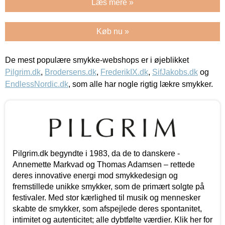
Læs mere »
Køb nu »
De mest populære smykke-webshops er i øjeblikket
Pilgrim.dk
,
Brodersens.dk
,
FrederikIX.dk
,
SifJakobs.dk
og
EndlessNordic.dk
, som alle har nogle rigtig lækre smykker.
Pilgrim.dk begyndte i 1983, da de to danskere -
Annemette Markvad og Thomas Adamsen – rettede
deres innovative energi mod smykkedesign og
fremstillede unikke smykker, som de primært solgte på
festivaler. Med stor kærlighed til musik og mennesker
skabte de smykker, som afspejlede deres spontanitet,
intimitet og autenticitet; alle dybtfølte værdier. Klik her for