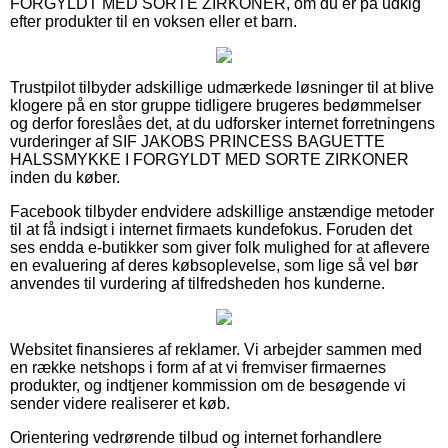
FORGYLDT MED SORTE ZIRKONER, om du er på udkig
efter produkter til en voksen eller et barn.
Trustpilot tilbyder adskillige udmærkede løsninger til at blive
klogere på en stor gruppe tidligere brugeres bedømmelser
og derfor foreslåes det, at du udforsker internet forretningens
vurderinger af SIF JAKOBS PRINCESS BAGUETTE
HALSSMYKKE I FORGYLDT MED SORTE ZIRKONER
inden du køber.
Facebook tilbyder endvidere adskillige anstændige metoder
til at få indsigt i internet firmaets kundefokus. Foruden det
ses endda e-butikker som giver folk mulighed for at aflevere
en evaluering af deres købsoplevelse, som lige så vel bør
anvendes til vurdering af tilfredsheden hos kunderne.
Websitet finansieres af reklamer. Vi arbejder sammen med
en række netshops i form af at vi fremviser firmaernes
produkter, og indtjener kommission om de besøgende vi
sender videre realiserer et køb.
Orientering vedrørende tilbud og internet forhandlere