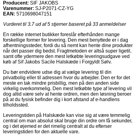
Producent:
SIF JAKOBS
Varenummer:
SJ-P2071-CZ-YG
EAN:
5710698047151
Vurderet til
3.7
ud af 5 stjerner baseret på
33
anmeldelser
En række internet butikker foreslår efterhånden mange
forskellige former for levering. Den mest benyttede er i dag
afhentningssteder, fordi du så nemt kan hente dine produkter
når det passer dig bedst. Fragtmetoden er altså super ligetil,
samt ofte ydermere den mest letkøbte leveringsudgave ved
køb af Sif Jakobs Sacile Halskæde i Forgyldt Sølv.
Du bør endvidere udse dig at vælge levering til din
privatbolig eller til adressen hvor du arbejder. Den er for det
meste en tak mindre prisbillig, men på den anden side
virkelig overkommelig. Den mest letkøbte type af levering vil
dog altid være selv at hente ordren, men den løsning beroer
på at du fysisk befinder dig i kort afstand af e-handlens
tilholdssted.
Leveringstiden på Halskæde kan vise sig at være temmelig
central om man absolut skal bruge din ordre om få sekunder,
og i det øjemed er det rimelig centralt at du efterser
leveringstiden for den aktuelle vare.