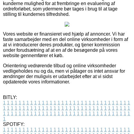
kunderne mulighed for at frembringe en evaluering af
ordreforløbet, som ydermere bør tages i brug til at tage
stilling til kundernes tilfredshed.
Vores website er finansieret ved hjælp af annoncer. Vi har
faste samarbejder med en del online virksomheder i form af
at vi introducerer deres produkter, og tjener kommission
under forudsætning af at en af de besøgende på vores
website gennemfører et køb.
Orientering vedrørende tilbud og online virksomheder
vedligeholdes nu og da, men vi påtager os intet ansvar for
ændringer der muligvis er udarbejdet efter at vi sidst
opdaterede vores informationer.
BITLY:
1
1
1
1
1
1
1
1
1
1
1
1
1
1
1
1
1
1
1
1
1
1
1
1
1
1
1
1
1
1
1
1
1
1
1
1
1
1
1
1
1
1
1
1
1
1
1
1
1
1
1
1
1
1
1
1
1
1
1
1
1
1
1
1
1
1
1
1
1
1
1
1
1
1
1
1
1
1
1
1
1
1
1
1
1
1
1
1
1
1
1
1
1
1
1
1
1
1
1
1
SPOTIFY:
1
1
1
1
1
1
1
1
1
1
1
1
1
1
1
1
1
1
1
1
1
1
1
1
1
1
1
1
1
1
1
1
1