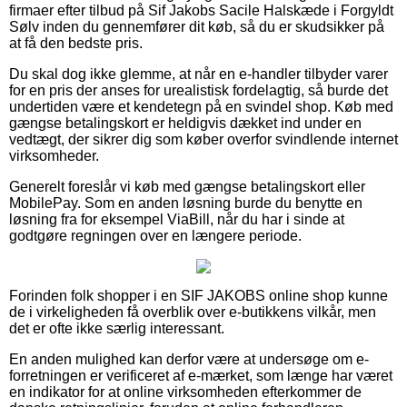
firmaer efter tilbud på Sif Jakobs Sacile Halskæde i Forgyldt
Sølv inden du gennemfører dit køb, så du er skudsikker på
at få den bedste pris.
Du skal dog ikke glemme, at når en e-handler tilbyder varer
for en pris der anses for urealistisk fordelagtig, så burde det
undertiden være et kendetegn på en svindel shop. Køb med
gængse betalingskort er heldigvis dækket ind under en
vedtægt, der sikrer dig som køber overfor svindlende internet
virksomheder.
Generelt foreslår vi køb med gængse betalingskort eller
MobilePay. Som en anden løsning burde du benytte en
løsning fra for eksempel ViaBill, når du har i sinde at
godtgøre regningen over en længere periode.
Forinden folk shopper i en SIF JAKOBS online shop kunne
de i virkeligheden få overblik over e-butikkens vilkår, men
det er ofte ikke særlig interessant.
En anden mulighed kan derfor være at undersøge om e-
forretningen er verificeret af e-mærket, som længe har været
en indikator for at online virksomheden efterkommer de