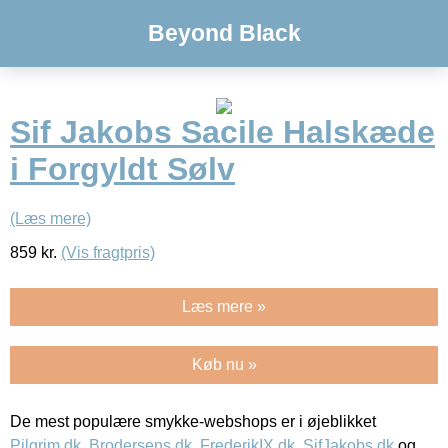
Beyond Black
Sif Jakobs Sacile Halskæde
i Forgyldt Sølv
(Læs mere)
859
kr.
(Vis fragtpris)
Læs mere »
Køb nu »
De mest populære smykke-webshops er i øjeblikket
Pilgrim.dk
,
Brodersens.dk
,
FrederikIX.dk
,
SifJakobs.dk
og