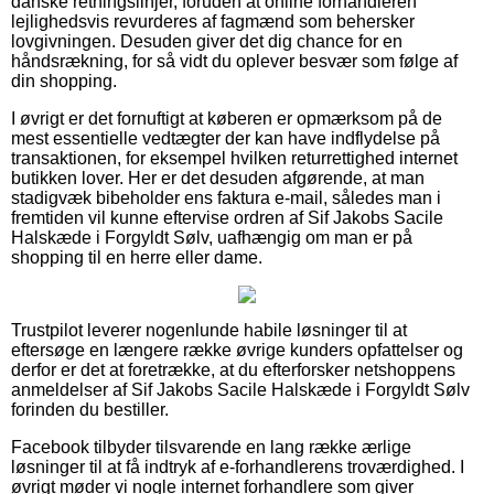
danske retningslinjer, foruden at online forhandleren
lejlighedsvis revurderes af fagmænd som behersker
lovgivningen. Desuden giver det dig chance for en
håndsrækning, for så vidt du oplever besvær som følge af
din shopping.
I øvrigt er det fornuftigt at køberen er opmærksom på de
mest essentielle vedtægter der kan have indflydelse på
transaktionen, for eksempel hvilken returrettighed internet
butikken lover. Her er det desuden afgørende, at man
stadigvæk bibeholder ens faktura e-mail, således man i
fremtiden vil kunne eftervise ordren af Sif Jakobs Sacile
Halskæde i Forgyldt Sølv, uafhængig om man er på
shopping til en herre eller dame.
Trustpilot leverer nogenlunde habile løsninger til at
eftersøge en længere række øvrige kunders opfattelser og
derfor er det at foretrække, at du efterforsker netshoppens
anmeldelser af Sif Jakobs Sacile Halskæde i Forgyldt Sølv
forinden du bestiller.
Facebook tilbyder tilsvarende en lang række ærlige
løsninger til at få indtryk af e-forhandlerens troværdighed. I
øvrigt møder vi nogle internet forhandlere som giver