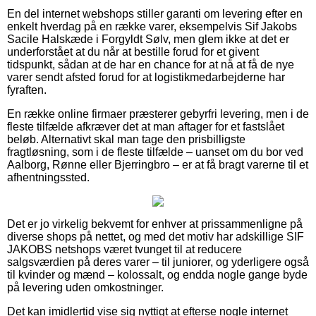
En del internet webshops stiller garanti om levering efter en
enkelt hverdag på en række varer, eksempelvis Sif Jakobs
Sacile Halskæde i Forgyldt Sølv, men glem ikke at det er
underforstået at du når at bestille forud for et givent
tidspunkt, sådan at de har en chance for at nå at få de nye
varer sendt afsted forud for at logistikmedarbejderne har
fyraften.
En række online firmaer præsterer gebyrfri levering, men i de
fleste tilfælde afkræver det at man aftager for et fastslået
beløb. Alternativt skal man tage den prisbilligste
fragtløsning, som i de fleste tilfælde – uanset om du bor ved
Aalborg, Rønne eller Bjerringbro – er at få bragt varerne til et
afhentningssted.
Det er jo virkelig bekvemt for enhver at prissammenligne på
diverse shops på nettet, og med det motiv har adskillige SIF
JAKOBS netshops været tvunget til at reducere
salgsværdien på deres varer – til juniorer, og yderligere også
til kvinder og mænd – kolossalt, og endda nogle gange byde
på levering uden omkostninger.
Det kan imidlertid vise sig nyttigt at efterse nogle internet