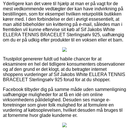
Yderligere kan det være til hjælp at man er på vagt for de
mest vedkommende vedtægter der kan have indvirkning på
bestillingen, som for eksempel hvilken returpolitik butikken
kører med. I den forbindelse er det i øvrigt essesentielt, at
man altid bibeholder sin kvittering på e-mail, således man i
fremtiden vil kunne eftervise sit køb af Sif Jakobs White
ELLERA TENNIS BRACELET Sterlingsølv 925, uafhængig
om du er på udkig efter produkter til en voksen eller et barn.
Trustpilot genererer fuldt ud habile chancer for at
eksaminere en hel del tidligere konsumenters observationer
og af den grund er det klogt, at du betragter internet
shoppens vurderinger af Sif Jakobs White ELLERA TENNIS
BRACELET Sterlingsølv 925 forud for at du shopper.
Facebook tilbyder dig på samme måde uden sammenligning
uafhængige muligheder for at få en idé om online
virksomhedens pålidelighed. Desuden ses mange e-
forretninger som giver folk mulighed for at formulere en
vurdering af købsoplevelsen, hvilket desuden må bruges til
at fornemme hvor glade kunderne er.