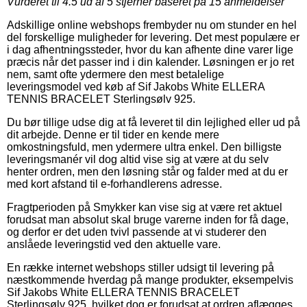
Vurderet til
4.5
ud af 5 stjerner baseret på
15
anmeldelser
Adskillige online webshops frembyder nu om stunder en hel
del forskellige muligheder for levering. Det mest populære er
i dag afhentningssteder, hvor du kan afhente dine varer lige
præcis når det passer ind i din kalender. Løsningen er jo ret
nem, samt ofte ydermere den mest betalelige
leveringsmodel ved køb af Sif Jakobs White ELLERA
TENNIS BRACELET Sterlingsølv 925.
Du bør tillige udse dig at få leveret til din lejlighed eller ud på
dit arbejde. Denne er til tider en kende mere
omkostningsfuld, men ydermere ultra enkel. Den billigste
leveringsmanér vil dog altid vise sig at være at du selv
henter ordren, men den løsning står og falder med at du er
med kort afstand til e-forhandlerens adresse.
Fragtperioden på Smykker kan vise sig at være ret aktuel
forudsat man absolut skal bruge varerne inden for få dage,
og derfor er det uden tvivl passende at vi studerer den
anslåede leveringstid ved den aktuelle vare.
En række internet webshops stiller udsigt til levering på
næstkommende hverdag på mange produkter, eksempelvis
Sif Jakobs White ELLERA TENNIS BRACELET
Sterlingsølv 925, hvilket dog er forudsat at ordren aflægges