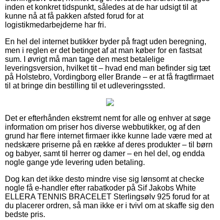
inden et konkret tidspunkt, således at de har udsigt til at
kunne nå at få pakken afsted forud for at
logistikmedarbejderne har fri.
En hel del internet butikker byder på fragt uden beregning,
men i reglen er det betinget af at man køber for en fastsat
sum. I øvrigt må man tage den mest betalelige
leveringsversion, hvilket tit – hvad end man befinder sig tæt
på Holstebro, Vordingborg eller Brande – er at få fragtfirmaet
til at bringe din bestilling til et udleveringssted.
Det er efterhånden ekstremt nemt for alle og enhver at søge
information om priser hos diverse webbutikker, og af den
grund har flere internet firmaer ikke kunne lade være med at
nedskære priserne på en række af deres produkter – til børn
og babyer, samt til herrer og damer – en hel del, og endda
nogle gange yde levering uden betaling.
Dog kan det ikke desto mindre vise sig lønsomt at checke
nogle få e-handler efter rabatkoder på Sif Jakobs White
ELLERA TENNIS BRACELET Sterlingsølv 925 forud for at
du placerer ordren, så man ikke er i tvivl om at skaffe sig den
bedste pris.