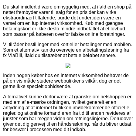
Du skal imidlertid være omhyggelig med, at ifald en shop på
nettet frembyder varer til salg for en pris der kan virke
ekstraordinært tiltalende, burde det undertiden være en
varsel om en fup internet virksomhed. Køb med gængse
betalingskort er ikke desto mindre indbefattet af et lovbud,
som passer på køberen overfor falske online forretninger.
Vi tilråder bestillinger med kort eller betalinger med mobilen.
Som et alternativ kan du overveje en afbetalingsløsning fra
fx ViaBill, ifald du tilstræber at betale beløbet senere.
Inden nogen køber hos en internet virksomhed behøver de
på en vis måde studere webbutikkens vilkår, dog er det
gerne ikke specielt ophidsende.
Alternativet kunne derfor være at granske om netshoppen er
medlem af e-mærke ordningen, hvilket generelt er en
antydning af at internet butikken imødekommer de officielle
regler, og at online forhandleren fra tid til anden revideres af
jurister som har megen viden om retningslinjerne. Derudover
giver det dig genvej til en håndsrækning, når du bliver udsat
for besvær i processen med dit indkøb.