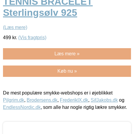
TENNIS BRACELET
Sterlingsølv 925
(Læs mere)
499
kr.
(Vis fragtpris)
Læs mere »
Køb nu »
De mest populære smykke-webshops er i øjeblikket
Pilgrim.dk
,
Brodersens.dk
,
FrederikIX.dk
,
SifJakobs.dk
og
EndlessNordic.dk
, som alle har nogle rigtig lækre smykker.