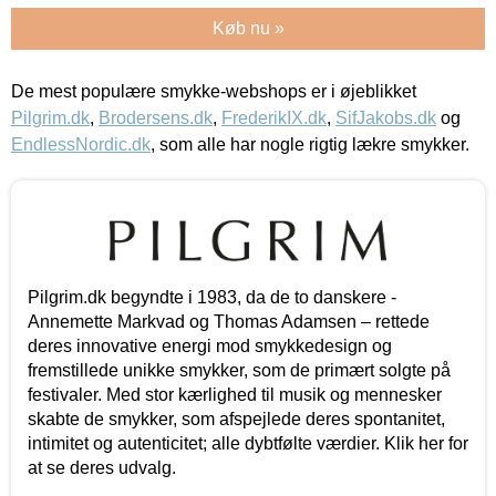
Køb nu »
De mest populære smykke-webshops er i øjeblikket
Pilgrim.dk
,
Brodersens.dk
,
FrederikIX.dk
,
SifJakobs.dk
og
EndlessNordic.dk
, som alle har nogle rigtig lækre smykker.
Pilgrim.dk begyndte i 1983, da de to danskere -
Annemette Markvad og Thomas Adamsen – rettede
deres innovative energi mod smykkedesign og
fremstillede unikke smykker, som de primært solgte på
festivaler. Med stor kærlighed til musik og mennesker
skabte de smykker, som afspejlede deres spontanitet,
intimitet og autenticitet; alle dybtfølte værdier. Klik her for
at se deres udvalg.