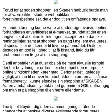
Forud for at nogen shopper i en Skagen netbutik burde man
for at være sikker studere webbutikkens
forretningsbetingelser, det er dog tit en omfattende opgave.
En anden løsning kunne være at undersøge hvorvidt online
forhandleren er verificeret af e-mærket, grundet at det er en
angivelse af at online forretningen accepterer de danske
retningslinjer, samt at shoppen en gang i mellem evalueres
af specialister der kender til lovene på området. Dette er
desuden en god lejlighed til at få bistand, ifald du får
problemer som følge af din shopping.
Dertil anbefaler vi at du er obs på de mest aktuelle forhold
der har betydning for ordren, for eksempel den returpolitik
online virksomheden kører med. Derfor er det ligeledes
vigtigt, at man til enhver tid bibeholder sin ordremail, så man
fremadrettet vil kunne eftervise sin shopping af SKAGEN
Aaren armbåndsur i lyseblå med gummirem Ø36, uafhængig
om man er på shopping til en herre eller dame.
Trustpilot tilbyder dig uden sammenligning strålende
chancer for at beskue diverse eksisterende forbrugeres