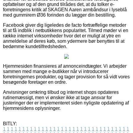
opfattelser og af den grund tilrådes det, at du tolker e-
forretningens kritik af SKAGEN Aaren armbåndsur i lyseblå
med gummirem Ø36 forinden du lægger din bestilling.
Facebook giver dig ligeledes de facto fortræffelige metoder
til at få indblik i netbutikkens popularitet. Tilmed møder vi en
række internet virksomheder hvor det er muligt at ytre en
anmeldelse af deres køb, som ydermere bør benyttes til at
bedømme kundetilfredsheden.
Hjemmesiden finansieres af annonceindtægter. Vi arbejder
sammen med mange e-butikker når vi introducerer
forretningernes produkter, og tager provision for så vidt vores
besøgende foretager en ordre.
Anvisninger omkring tilbud og internet shops opdateres
rutinemæssigt, men vi ønsker ikke at tage ansvar for
justeringer der er implementeret siden nyligste opdatering af
hjemmesidens oplysninger.
BITLY:
1
1
1
1
1
1
1
1
1
1
1
1
1
1
1
1
1
1
1
1
1
1
1
1
1
1
1
1
1
1
1
1
1