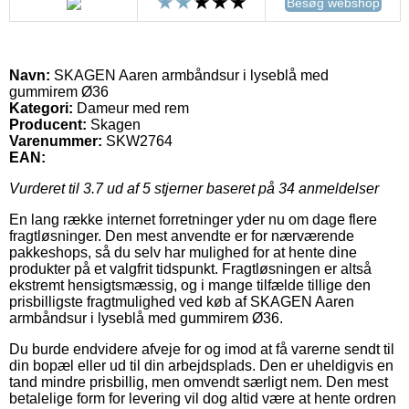
Besøg webshop
Navn:
SKAGEN Aaren armbåndsur i lyseblå med
gummirem Ø36
Kategori:
Dameur med rem
Producent:
Skagen
Varenummer:
SKW2764
EAN:
Vurderet til
3.7
ud af 5 stjerner baseret på
34
anmeldelser
En lang række internet forretninger yder nu om dage flere
fragtløsninger. Den mest anvendte er for nærværende
pakkeshops, så du selv har mulighed for at hente dine
produkter på et valgfrit tidspunkt. Fragtløsningen er altså
ekstremt hensigtsmæssig, og i mange tilfælde tillige den
prisbilligste fragtmulighed ved køb af SKAGEN Aaren
armbåndsur i lyseblå med gummirem Ø36.
Du burde endvidere afveje for og imod at få varerne sendt til
din bopæl eller ud til din arbejdsplads. Den er uheldigvis en
tand mindre prisbillig, men omvendt særligt nem. Den mest
betalelige form for levering vil dog altid være at hente ordren