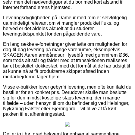
selv, men det nødvendiggør at du bor med kort afstand til
internet forhandlerens hjemsted.
Leveringsdygtigheden på Dameur med rem er selvfølgelig
ualmindeligt relevant om vi mangler produktet fluks, og
herved er det aldeles aktuelt at du studerer
leveringstidspunktet for den pågældende vare.
En lang række e-forretninger giver løfte om muligheden for
dag-til-dag levering på mange varenumre, eksempelvis
SKAGEN Aaren armbåndsur i lyseblå med gummirem Ø36,
som trods alt står og falder med at transaktionen realiseres
før et besluttet klokkeslæt, med det formål at de har udsigt til
at kunne nå at få produkterne skippet afsted inden
medarbejderne tager hjem.
Visse e-butikker lover gebyrfri levering, men ofte kun ifald du
bestiller for en konkret pris. Derudover skulle man beslutte
sig for den mindst kostelige slags levering, der i mange
tilfælde – uden hensyn til om du befinder sig ved Helsingør,
Nykøbing Falster eller Bjerringbro – vil blive at få kørt
pakken til et afhentningssted.
Det er jo i høj grad bekvemt for enhver at sammenligne