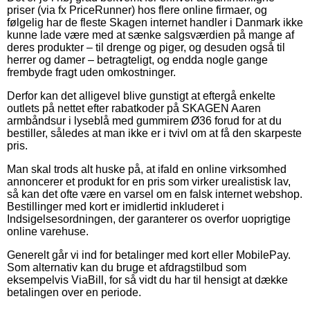
priser (via fx PriceRunner) hos flere online firmaer, og
følgelig har de fleste Skagen internet handler i Danmark ikke
kunne lade være med at sænke salgsværdien på mange af
deres produkter – til drenge og piger, og desuden også til
herrer og damer – betragteligt, og endda nogle gange
frembyde fragt uden omkostninger.
Derfor kan det alligevel blive gunstigt at eftergå enkelte
outlets på nettet efter rabatkoder på SKAGEN Aaren
armbåndsur i lyseblå med gummirem Ø36 forud for at du
bestiller, således at man ikke er i tvivl om at få den skarpeste
pris.
Man skal trods alt huske på, at ifald en online virksomhed
annoncerer et produkt for en pris som virker urealistisk lav,
så kan det ofte være en varsel om en falsk internet webshop.
Bestillinger med kort er imidlertid inkluderet i
Indsigelsesordningen, der garanterer os overfor uoprigtige
online varehuse.
Generelt går vi ind for betalinger med kort eller MobilePay.
Som alternativ kan du bruge et afdragstilbud som
eksempelvis ViaBill, for så vidt du har til hensigt at dække
betalingen over en periode.