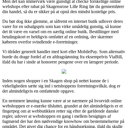
Men det kan immervæk være gunstigt at checke forskellige online
webshops efter rabat på Skagensrose Lille Ring før du gennemfører
din handel, så du er sikker på at opnå den mindst kostelige pris.
Du bør dog ikke glemme, at såfremt en internet butik udlover deres
varer for en udsalgspris som kan virke umådelig gunstig, så kunne
det tit være en varsel om en uærlig online butik. Bestillinger med
betalingskort er heldigvis omfattet af en ordning, der skærmer
køberen overfor svindlende e-forretninger.
Vi tilråder generelt handler med kort eller MobilePay. Som alternativ
burde du drage fordel af en afdragsløsning fra eksempelvis ViaBill,
ifald du har i sinde at honorere pengene over en længere periode.
Inden nogen shopper i en Skagen shop på nettet kunne de i
virkeligheden sætte sig ind i netshoppens forretningsvilkår, dog er
det almindeligvis en omfattende opgave.
En nemmere løsning kunne være at se nærmere på hvorvidt online
webshoppen er e-mærke tilsluttet, grundet at det almindeligvis er et
fingerpeg om at webbutikken retter sig efter de gældende danske
regler, udover at webshoppen en gang i mellem besigtiges af
fagmænd der har den nødvendige knowhow om bestemmelserne på
området. Det giver dig chance for en håndsrækning, ifald du skulle