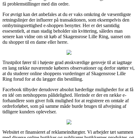
få problemstillinger med din ordre.
For øvrigt kan det anbefales at du er vaks omkring de væsentligste
retningslinjer der influerer på transaktionen, som eksempelvis den
ombytningsrettighed e-shoppen benytter. Her er det samtidig
essesentielt, at man stadig beholder sin kvittering, således man
senere kan vidne om sit køb af Skagensrose Lille Ring, uanset om
du shopper til en dame eller herre.
Trustpilot fører til i højeste grad ønskværdige genveje til at iagttage
en lang række nuværende køberes observationer og derfor støtter vi,
at du studerer online shoppens vurderinger af Skagensrose Lille
Ring forud for at du lægger din bestilling.
Facebook tilbyder derudover absolut hæderlige muligheder for at få
en idé om netshoppens pålidelighed. Herinde er der en række e-
forhandlere som giver folk mulighed for at registrere en omtale af
ordreforløbet, som på samme måde burde bruges til afvejning af
tidligere kunders oplevelser.
Websitet er finansieret af reklameindtægter. Vi arbejder tæt sammen
med diverse online butikker og publicerer butikkernes produkter, og