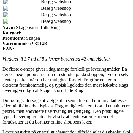
Besøg webshop
Besøg webshop
Besøg webshop
Besøg webshop
Navn:
Skagensrose Lille Ring
Kategori:
Producent:
Skagen
Varenummer:
93014B
EAN:
Vurderet til
3.7
ud af 5 stjerner baseret på
42
anmeldelser
De fleste e-shops giver i dag mange forskellige leveringsmåder. En
der er meget populær er nu om stunder pakkeshoppen, hvor du selv
henter pakken når du har mulighed for det. Fragtformen er jo
ekstremt fremkommelig, og typisk ligeledes den mest letkøbte slags
levering ved køb af Skagensrose Lille Ring.
Du bør også forsøge at vælge at få sendt hjem til din privatadresse
eller ud til din arbejdsplads. Fragtmuligheden er af og til en tak mere
pebret, men endvidere usædvanlig let gængelig. Den prisbilligste
type af levering er uden tvivl selv at hente varerne, men det
forudsætter at du bor nær online shoppens lager.
Leveringstiden på er særligt afgørende i tilfælde af at du absolut skal