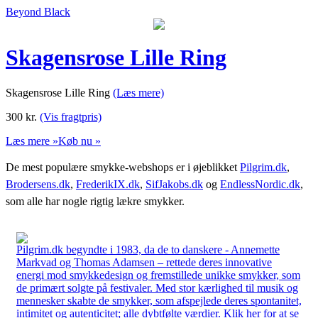
Beyond Black
Skagensrose Lille Ring
Skagensrose Lille Ring
(Læs mere)
300
kr.
(Vis fragtpris)
Læs mere »
Køb nu »
De mest populære smykke-webshops er i øjeblikket
Pilgrim.dk
,
Brodersens.dk
,
FrederikIX.dk
,
SifJakobs.dk
og
EndlessNordic.dk
,
som alle har nogle rigtig lækre smykker.
Pilgrim.dk begyndte i 1983, da de to danskere - Annemette
Markvad og Thomas Adamsen – rettede deres innovative
energi mod smykkedesign og fremstillede unikke smykker, som
de primært solgte på festivaler. Med stor kærlighed til musik og
mennesker skabte de smykker, som afspejlede deres spontanitet,
intimitet og autenticitet; alle dybtfølte værdier. Klik her for at se