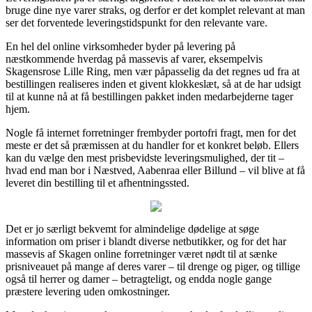
bruge dine nye varer straks, og derfor er det komplet relevant at man
ser det forventede leveringstidspunkt for den relevante vare.
En hel del online virksomheder byder på levering på
næstkommende hverdag på massevis af varer, eksempelvis
Skagensrose Lille Ring, men vær påpasselig da det regnes ud fra at
bestillingen realiseres inden et givent klokkeslæt, så at de har udsigt
til at kunne nå at få bestillingen pakket inden medarbejderne tager
hjem.
Nogle få internet forretninger frembyder portofri fragt, men for det
meste er det så præmissen at du handler for et konkret beløb. Ellers
kan du vælge den mest prisbevidste leveringsmulighed, der tit –
hvad end man bor i Næstved, Aabenraa eller Billund – vil blive at få
leveret din bestilling til et afhentningssted.
Det er jo særligt bekvemt for almindelige dødelige at søge
information om priser i blandt diverse netbutikker, og for det har
massevis af Skagen online forretninger været nødt til at sænke
prisniveauet på mange af deres varer – til drenge og piger, og tillige
også til herrer og damer – betragteligt, og endda nogle gange
præstere levering uden omkostninger.