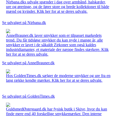
Nirbana.dks udvalg spænder i dag over armbånd, halskæder,
ure og øreringe, og de fører store og brede kollektioner til både
mænd og kvinder. Klik her for at se deres udvalg.
Se udvalget på Nirbana.dk
AnneBrauner.dk laver smykker som er tilpasset markedets
trend. Du får tidsløse smykker du kan nyde i mange år, alle
smykker er lavet i de såkaldt Zirkoner som også kaldes
industridiamanter, et materiale der næppe findes stærkere. Klik
her for at se deres udvalg.
Se udvalget på AnneBrauner.dk
Hos GoldenTimes.dk sælger de moderne smykker og ure fra en
lang række kendte mærker. Klik her for at se deres udvalg.
Se udvalget på GoldenTimes.dk
GuldsmedØstergaard.dk har fysisk butik i Skive, hvor du kan
finde mere end 40 forskellige smykkemærker. Den interne