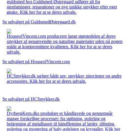
guldsmed hos Guldsmed Østergaard udfører alt fra
stenfatninger, reparationer og nye unikke smykker efter eget
ønske. Klik her for at se deres udvalg.
Se udvalget på GuldsmedØstergaard.dk
HouseofVincent.com producerer langt størstedelen af deres
smykker af genanvendte og naturlige materialer uden på nogen
måde at kompromittere kvaliteten. Klik her for at se deres
udvalg.
Se udvalget på HouseofVincent.com
HCSmykker.dk sælger både ure, smykker, piercinger og andre
accessories. Klik her for at se deres udvalg.
Se udvalget på HCSmykker.dk
DyrbergKern.dks produkter er håndlavede og gennemgår
mange forskellige processer: fra støbning, polering og
belægning af metalbasen til håndfletning af læder, slibning,
polering og montering af halv-ædelsten og krystaller. Klik her