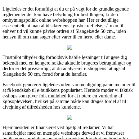
Ligeledes er det fornuftigt at du er på vagt for de grundlæggende
reglementer der kan have betydning for bestillingen, fx den
ombytningspolitik online webshoppen har. Her er det tillige
essesentielt, at man altid sikrer ens købsbekræftelse, så man til
enhver tid vil kunne påvise ordren af Slangekæde 50 cm., uden
hensyn til om man søger efter varer til en herre eller dame.
Trustpilot tilbyder dig forholdsvis habile løsninger til at gøre dig
bekendt med en længere række aktuelle brugeres betragtninger og
derfor er det prisværdigt, at du analyserer e-shoppens ratings af
Slangekæde 50 cm. forud for at du handler.
Facebook genererer ligeledes uden sammenligning pæne metoder til
at få kendskab til e-butikkens popularitet. Herinde møder vi faktisk
e-shops som giver folk mulighed for at notere en vurdering af
købsoplevelsen, hvilket på samme måde kan drages fordel af til
afvejning af tilfredsheden hos kunderne.
Hjemmesiden er finansieret ved hjælp af reklamer. Vi har
samarbejder med en mængde webshops derved at vi fremviser
butikkernes produkter, og opnår provision forudsat en bruger fra