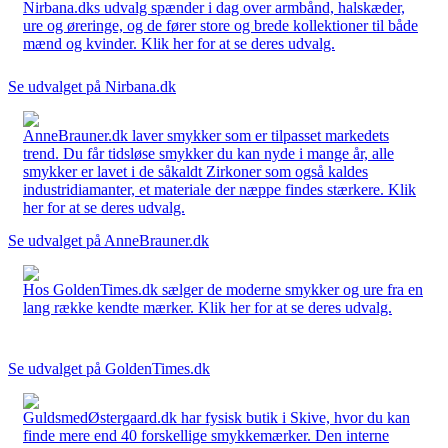
Nirbana.dks udvalg spænder i dag over armbånd, halskæder,
ure og øreringe, og de fører store og brede kollektioner til både
mænd og kvinder. Klik her for at se deres udvalg.
Se udvalget på Nirbana.dk
AnneBrauner.dk laver smykker som er tilpasset markedets
trend. Du får tidsløse smykker du kan nyde i mange år, alle
smykker er lavet i de såkaldt Zirkoner som også kaldes
industridiamanter, et materiale der næppe findes stærkere. Klik
her for at se deres udvalg.
Se udvalget på AnneBrauner.dk
Hos GoldenTimes.dk sælger de moderne smykker og ure fra en
lang række kendte mærker. Klik her for at se deres udvalg.
Se udvalget på GoldenTimes.dk
GuldsmedØstergaard.dk har fysisk butik i Skive, hvor du kan
finde mere end 40 forskellige smykkemærker. Den interne