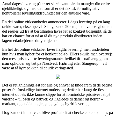
Antal dages levering på er ret så relevant når du mangler din ordre
øjeblikkeligt, og med det formål er det faktisk fornuftigt at vi
kontrollerer leveringstidspunktet for den aktuelle vare.
En del online virksomheder annoncerer 1 dags levering på en lang
række varer, eksempelvis Slangekæde 50 cm., men vær vagtsom da
det regnes ud fra at bestillingen laves før et konkret tidspunkt, så de
har en chance for at nå at få dit nye produkt distribueret inden
lagermedarbejderne drager hjemad.
En hel del online selskaber lover fragtfri levering, men undertiden
kun hvis man køber for et konkret beløb. Ellers skulle man overveje
den mest prisbevidste leveringsmanér, hvilket tit – uafhængig om
man opholder sig tæt på Næstved, Hjørring eller Slangerup – vil
være at få kørt pakken til et udleveringssted.
Det er ret gnidningsløst for alle og enhver at finde frem til de bedste
priser fra forskellige internet outlets, og derfor har langt de fleste
internet outlets ikke kunne slippe for at formindske prisniveauet på
varerne – til børn og babyer, og ligeledes til damer og herrer –
markant, og endda nogle gange yde gebyrfri levering.
Dog kan det immervæk blive profitabelt at checke enkelte outlets på