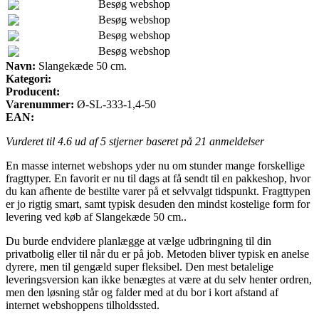
Besøg webshop
Besøg webshop
Besøg webshop
Besøg webshop
Navn:
Slangekæde 50 cm.
Kategori:
Producent:
Varenummer:
Ø-SL-333-1,4-50
EAN:
Vurderet til
4.6
ud af 5 stjerner baseret på
21
anmeldelser
En masse internet webshops yder nu om stunder mange forskellige
fragttyper. En favorit er nu til dags at få sendt til en pakkeshop, hvor
du kan afhente de bestilte varer på et selvvalgt tidspunkt. Fragttypen
er jo rigtig smart, samt typisk desuden den mindst kostelige form for
levering ved køb af Slangekæde 50 cm..
Du burde endvidere planlægge at vælge udbringning til din
privatbolig eller til når du er på job. Metoden bliver typisk en anelse
dyrere, men til gengæld super fleksibel. Den mest betalelige
leveringsversion kan ikke benægtes at være at du selv henter ordren,
men den løsning står og falder med at du bor i kort afstand af
internet webshoppens tilholdssted.