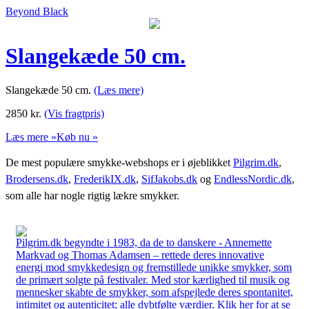
Beyond Black
Slangekæde 50 cm.
Slangekæde 50 cm.
(Læs mere)
2850
kr.
(Vis fragtpris)
Læs mere »
Køb nu »
De mest populære smykke-webshops er i øjeblikket
Pilgrim.dk
,
Brodersens.dk
,
FrederikIX.dk
,
SifJakobs.dk
og
EndlessNordic.dk
,
som alle har nogle rigtig lækre smykker.
Pilgrim.dk begyndte i 1983, da de to danskere - Annemette
Markvad og Thomas Adamsen – rettede deres innovative
energi mod smykkedesign og fremstillede unikke smykker, som
de primært solgte på festivaler. Med stor kærlighed til musik og
mennesker skabte de smykker, som afspejlede deres spontanitet,
intimitet og autenticitet; alle dybtfølte værdier. Klik her for at se