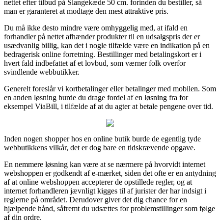
nettet efter tilbud på Slangekæde 50 cm. forinden du bestiller, så
man er garanteret at modtage den mest attraktive pris.
Du må ikke desto mindre være omhyggelig med, at ifald en
forhandler på nettet afhænder produkter til en udsalgspris der er
usædvanlig billig, kan det i nogle tilfælde være en indikation på en
bedragerisk online forretning. Bestillinger med betalingskort er i
hvert fald indbefattet af et lovbud, som værner folk overfor
svindlende webbutikker.
Generelt foreslår vi kortbetalinger eller betalinger med mobilen. Som
en anden løsning burde du drage fordel af en løsning fra for
eksempel ViaBill, i tilfælde af at du agter at betale pengene over tid.
Inden nogen shopper hos en online butik burde de egentlig tyde
webbutikkens vilkår, det er dog bare en tidskrævende opgave.
En nemmere løsning kan være at se nærmere på hvorvidt internet
webshoppen er godkendt af e-mærket, siden det ofte er en antydning
af at online webshoppen accepterer de opstillede regler, og at
internet forhandleren jævnligt kigges til af jurister der har indsigt i
reglerne på området. Derudover giver det dig chance for en
hjælpende hånd, såfremt du udsættes for problemstillinger som følge
af din ordre.