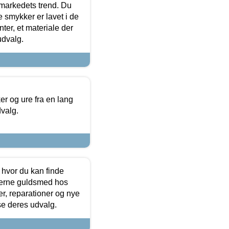
markedets trend. Du
e smykker er lavet i de
ter, et materiale der
udvalg.
 og ure fra en lang
dvalg.
 hvor du kan finde
terne guldsmed hos
r, reparationer og nye
se deres udvalg.