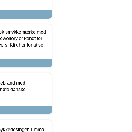
dansk smykkemærke med
ewellery er kendt for
ers. Klik her for at se
kkebrand med
ndte danske
mykkedesinger, Emma