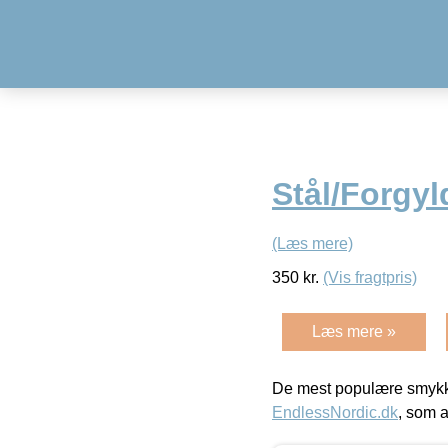
Stål/Forgyl
(Læs mere)
350
kr.
(Vis fragtpris)
Læs mere »
De mest populære smykk
EndlessNordic.dk
, som a