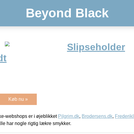
Beyond Black
Slipseholder
dt
Køb nu »
e-webshops er i øjeblikket
Pilgrim.dk
,
Brodersens.dk
,
Frederik
lle har nogle rigtig lækre smykker.