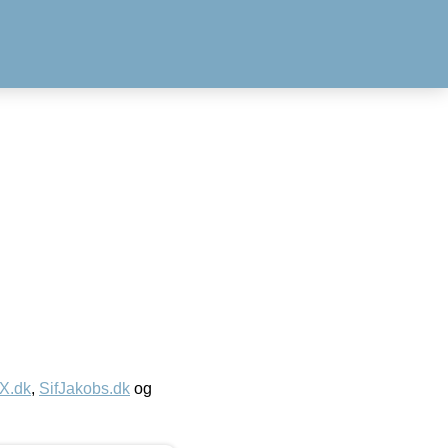
IX.dk
,
SifJakobs.dk
og