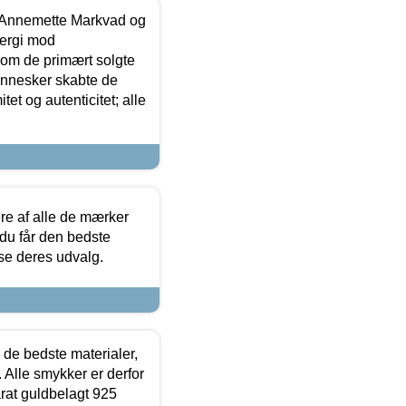
- Annemette Markvad og
ergi mod
som de primært solgte
mennesker skabte de
et og autenticitet; alle
.
re af alle de mærker
 du får den bedste
 se deres udvalg.
 de bedste materialer,
 Alle smykker er derfor
arat guldbelagt 925