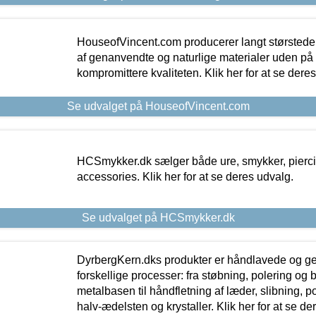
HouseofVincent.com producerer langt størstede
af genanvendte og naturlige materialer uden p
kompromittere kvaliteten. Klik her for at se dere
Se udvalget på HouseofVincent.com
HCSmykker.dk sælger både ure, smykker, pierc
accessories. Klik her for at se deres udvalg.
Se udvalget på HCSmykker.dk
DyrbergKern.dks produkter er håndlavede og 
forskellige processer: fra støbning, polering og
metalbasen til håndfletning af læder, slibning, p
halv-ædelsten og krystaller. Klik her for at se de