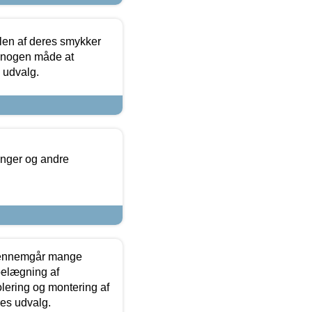
len af deres smykker
å nogen måde at
s udvalg.
inger og andre
gennemgår mange
 belægning af
olering og montering af
res udvalg.