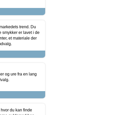
markedets trend. Du
e smykker er lavet i de
ter, et materiale der
udvalg.
 og ure fra en lang
dvalg.
 hvor du kan finde