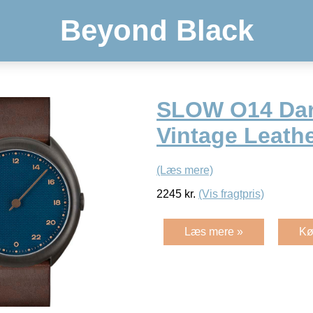
Beyond Black
SLOW O14 Da
Vintage Leath
(Læs mere)
2245
kr.
(Vis fragtpris)
Læs mere »
Kø