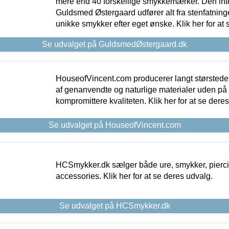
mere end 40 forskellige smykkemærker. Den in
Guldsmed Østergaard udfører alt fra stenfatninge
unikke smykker efter eget ønske. Klik her for at 
Se udvalget på GuldsmedØstergaard.dk
HouseofVincent.com producerer langt størstede
af genanvendte og naturlige materialer uden p
kompromittere kvaliteten. Klik her for at se dere
Se udvalget på HouseofVincent.com
HCSmykker.dk sælger både ure, smykker, pierc
accessories. Klik her for at se deres udvalg.
Se udvalget på HCSmykker.dk