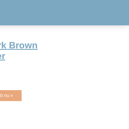
rk Brown
er
b nu »