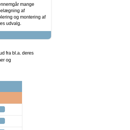
gennemgår mange
 belægning af
olering og montering af
res udvalg.
 fra bl.a. deres
mer og