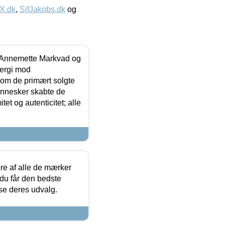
IX.dk
,
SifJakobs.dk
og
- Annemette Markvad og
ergi mod
som de primært solgte
mennesker skabte de
et og autenticitet; alle
.
re af alle de mærker
 du får den bedste
 se deres udvalg.