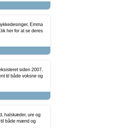
mykkedesinger, Emma
ik her for at se deres
ksisteret siden 2007.
nt til både voksne og
, halskæder, ure og
r til både mænd og