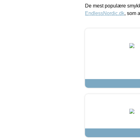
De mest populære smykk
EndlessNordic.dk
, som a