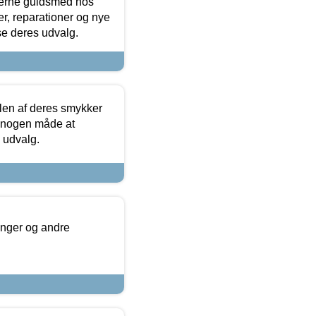
terne guldsmed hos
r, reparationer og nye
se deres udvalg.
len af deres smykker
å nogen måde at
s udvalg.
inger og andre