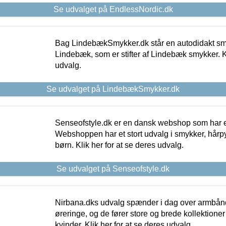
Se udvalget på EndlessNordic.dk
Bag LindebækSmykker.dk står en autodidakt s
Lindebæk, som er stifter af Lindebæk smykker. Kl
udvalg.
Se udvalget på LindebækSmykker.dk
Senseofstyle.dk er en dansk webshop som har e
Webshoppen har et stort udvalg i smykker, hårpy
børn. Klik her for at se deres udvalg.
Se udvalget på Senseofstyle.dk
Nirbana.dks udvalg spænder i dag over armbånd
øreringe, og de fører store og brede kollektione
kvinder. Klik her for at se deres udvalg.