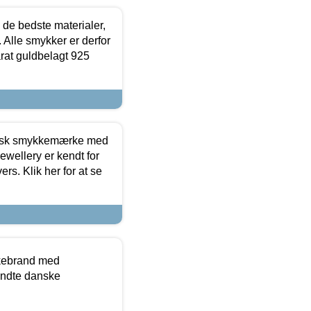
 de bedste materialer,
 Alle smykker er derfor
arat guldbelagt 925
dansk smykkemærke med
ewellery er kendt for
ers. Klik her for at se
kkebrand med
ndte danske