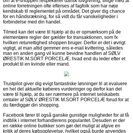
om at e-shoppen respekterer dansk lovgivning, tillige med at
online forretningen ofte efterses af fagfolk som har nøje
kendskab til reglementet på området. Det giver dig chance
for en håndsrækning, for så vidt du får vanskeligheder i
forbindelse med din handel.
Tilmed kan det være til hjælp at du er opmærksom på de
elementære regler der gælder for transaktionen, som fx
hvilken returrettighed shoppen bruger. Derfor er det i øvrigt
vigtigt, at man altid gemmer ens e-mail kvittering, således
man en anden gang vil kunne bevidne handlen af SØLV
ØRESTIK M.SORT PORCELÆ, hvad end du leder efter et
produkt til en kvinde eller mand.
Trustpilot giver dig evigt fantastiske løsninger til at evaluere
en hel del aktuelle køberes vurderinger og derfor kan det
være til hjælp, at du ser nærmere på internet selskabets
omtaler af SØLV ØRESTIK M.SORT PORCELÆ forud for at
du færdiggør din shopping.
Facebook fører til også ganske gunstige muligheder for at få
indblik i internet forhandlerens popularitet. Desuden er der
en række online butikker som gør det muligt at afgive en
kritik af deres købsoplevelse, hvilket også burde anvendes