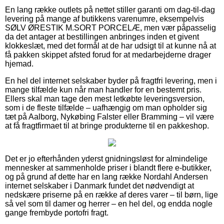
En lang række outlets på nettet stiller garanti om dag-til-dag
levering på mange af butikkens varenumre, eksempelvis
SØLV ØRESTIK M.SORT PORCELÆ, men vær påpasselig
da det antager at bestillingen anbringes inden et givent
klokkeslæt, med det formål at de har udsigt til at kunne nå at
få pakken skippet afsted forud for at medarbejderne drager
hjemad.
En hel del internet selskaber byder på fragtfri levering, men i
mange tilfælde kun når man handler for en bestemt pris.
Ellers skal man tage den mest letkøbte leveringsversion,
som i de fleste tilfælde – uafhængig om man opholder sig
tæt på Aalborg, Nykøbing Falster eller Bramming – vil være
at få fragtfirmaet til at bringe produkterne til en pakkeshop.
Det er jo efterhånden yderst gnidningsløst for almindelige
mennesker at sammenholde priser i blandt flere e-butikker,
og på grund af dette har en lang række Nordahl Andersen
internet selskaber i Danmark fundet det nødvendigt at
nedskære priserne på en række af deres varer – til børn, lige
så vel som til damer og herrer – en hel del, og endda nogle
gange frembyde portofri fragt.