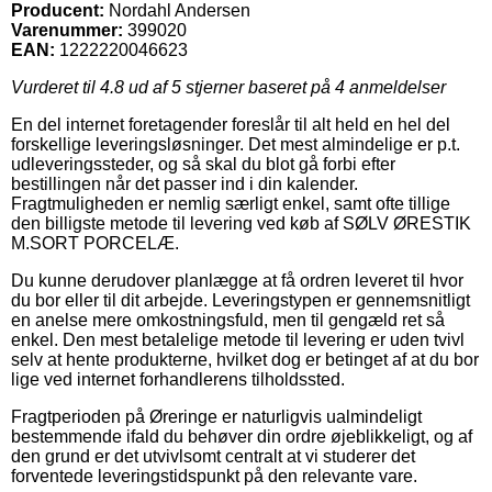
Producent:
Nordahl Andersen
Varenummer:
399020
EAN:
1222220046623
Vurderet til
4.8
ud af 5 stjerner baseret på
4
anmeldelser
En del internet foretagender foreslår til alt held en hel del
forskellige leveringsløsninger. Det mest almindelige er p.t.
udleveringssteder, og så skal du blot gå forbi efter
bestillingen når det passer ind i din kalender.
Fragtmuligheden er nemlig særligt enkel, samt ofte tillige
den billigste metode til levering ved køb af SØLV ØRESTIK
M.SORT PORCELÆ.
Du kunne derudover planlægge at få ordren leveret til hvor
du bor eller til dit arbejde. Leveringstypen er gennemsnitligt
en anelse mere omkostningsfuld, men til gengæld ret så
enkel. Den mest betalelige metode til levering er uden tvivl
selv at hente produkterne, hvilket dog er betinget af at du bor
lige ved internet forhandlerens tilholdssted.
Fragtperioden på Øreringe er naturligvis ualmindeligt
bestemmende ifald du behøver din ordre øjeblikkeligt, og af
den grund er det utvivlsomt centralt at vi studerer det
forventede leveringstidspunkt på den relevante vare.