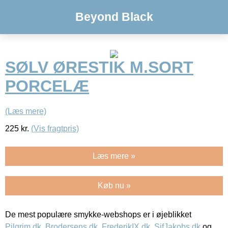
Beyond Black
SØLV ØRESTIK M.SORT
PORCELÆ
(Læs mere)
225
kr.
(Vis fragtpris)
Læs mere »
Køb nu »
De mest populære smykke-webshops er i øjeblikket
Pilgrim.dk
,
Brodersens.dk
,
FrederikIX.dk
,
SifJakobs.dk
og