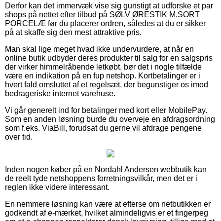
Derfor kan det immervæk vise sig gunstigt at udforske et par
shops på nettet efter tilbud på SØLV ØRESTIK M.SORT
PORCELÆ før du placerer ordren, således at du er sikker
på at skaffe sig den mest attraktive pris.
Man skal lige meget hvad ikke undervurdere, at når en
online butik udbyder deres produkter til salg for en salgspris
der virker himmelråbende letkøbt, bør det i nogle tilfælde
være en indikation på en fup netshop. Kortbetalinger er i
hvert fald omsluttet af et regelsæt, der begunstiger os imod
bedrageriske internet varehuse.
Vi går generelt ind for betalinger med kort eller MobilePay.
Som en anden løsning burde du overveje en afdragsordning
som f.eks. ViaBill, forudsat du gerne vil afdrage pengene
over tid.
Inden nogen køber på en Nordahl Andersen webbutik kan
de reelt tyde netshoppens forretningsvilkår, men det er i
reglen ikke videre interessant.
En nemmere løsning kan være at efterse om netbutikken er
godkendt af e-mærket, hvilket almindeligvis er et fingerpeg