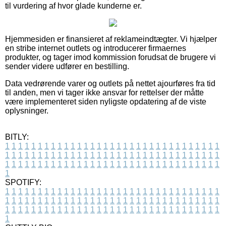
til vurdering af hvor glade kunderne er.
Hjemmesiden er finansieret af reklameindtægter. Vi hjælper
en stribe internet outlets og introducerer firmaernes
produkter, og tager imod kommission forudsat de brugere vi
sender videre udfører en bestilling.
Data vedrørende varer og outlets på nettet ajourføres fra tid
til anden, men vi tager ikke ansvar for rettelser der måtte
være implementeret siden nyligste opdatering af de viste
oplysninger.
BITLY:
1
1
1
1
1
1
1
1
1
1
1
1
1
1
1
1
1
1
1
1
1
1
1
1
1
1
1
1
1
1
1
1
1
1
1
1
1
1
1
1
1
1
1
1
1
1
1
1
1
1
1
1
1
1
1
1
1
1
1
1
1
1
1
1
1
1
1
1
1
1
1
1
1
1
1
1
1
1
1
1
1
1
1
1
1
1
1
1
1
1
1
1
1
1
1
1
1
1
1
1
SPOTIFY:
1
1
1
1
1
1
1
1
1
1
1
1
1
1
1
1
1
1
1
1
1
1
1
1
1
1
1
1
1
1
1
1
1
1
1
1
1
1
1
1
1
1
1
1
1
1
1
1
1
1
1
1
1
1
1
1
1
1
1
1
1
1
1
1
1
1
1
1
1
1
1
1
1
1
1
1
1
1
1
1
1
1
1
1
1
1
1
1
1
1
1
1
1
1
1
1
1
1
1
1