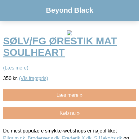
Beyond Black
SØLV/FG ØRESTIK MAT
SOULHEART
(Læs mere)
350
kr.
(Vis fragtpris)
Læs mere »
Køb nu »
De mest populære smykke-webshops er i øjeblikket
Pilgrim.dk
,
Brodersens.dk
,
FrederikIX.dk
,
SifJakobs.dk
og