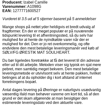
Producent:
Izabel Camille
Varenummer:
A1098G
EAN:
1277771600527
Vurderet til
3.5
ud af 5 stjerner baseret på
5
anmeldelser
Mange shops på nettet yder heldigvis et bredt udvalg af
fragtformer. En der er meget populær er på nuværende
tidspunkt levering til et afhentningssted, så du selv har
mulighed for at hente de nyindkøbte varer når der er
mulighed for det. Den er jo ret overkommelig, og ofte
endvidere den mest betalelige leveringsmanér ved køb af
SØLV/FG ØRESTIK MAT SOULHEART.
Du bør ligeledes foretrække at få det leveret til din adresse
eller ud til dit arbejde. Metoden viser sig typisk en sjat mere
pebret, men samtidig meget bekvem. Den mest betalelige
leveringsmetode er utvivlsomt selv at hente pakken, hvilket
betinges af at du opholder dig i kort afstand af internet
forretningens bopæl.
Antal dages levering på Øreringe er naturligvis usædvanlig
væsentlig ifald man behøver varerne om kort tid, så af den
grund er det skam afgørende at man besigtiger den
estimerede leveringsdato ved den aktuelle vare.