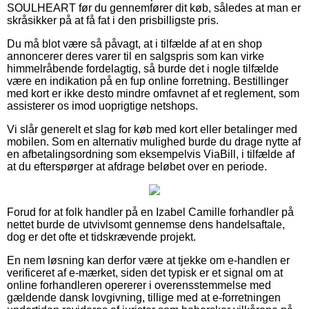
SOULHEART før du gennemfører dit køb, således at man er
skråsikker på at få fat i den prisbilligste pris.
Du må blot være så påvagt, at i tilfælde af at en shop
annoncerer deres varer til en salgspris som kan virke
himmelråbende fordelagtig, så burde det i nogle tilfælde
være en indikation på en fup online forretning. Bestillinger
med kort er ikke desto mindre omfavnet af et reglement, som
assisterer os imod uoprigtige netshops.
Vi slår generelt et slag for køb med kort eller betalinger med
mobilen. Som en alternativ mulighed burde du drage nytte af
en afbetalingsordning som eksempelvis ViaBill, i tilfælde af
at du efterspørger at afdrage beløbet over en periode.
Forud for at folk handler på en Izabel Camille forhandler på
nettet burde de utvivlsomt gennemse dens handelsaftale,
dog er det ofte et tidskrævende projekt.
En nem løsning kan derfor være at tjekke om e-handlen er
verificeret af e-mærket, siden det typisk er et signal om at
online forhandleren opererer i overensstemmelse med
gældende dansk lovgivning, tillige med at e-forretningen