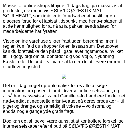
Masser af online shops tilbyder 1 dags fragt på massevis af
produkter, eksempelvis SØLV/FG ØRESTIK MAT
SOULHEART, som imidlertid forudsætter at bestillingen
placeres forud for et fastsat tidspunkt, med hensynstagen til
at de har mulighed for at nå at få pakken sendt afsted før
medarbejderne har fyraften.
Visse online varehuse sikrer fragt uden beregning, men i
reglen kun ifald du shopper for en fastsat sum. Derudover
kan du foretrække den prisbilligste leveringsmetode, hvilket
tit – ligegyldigt om du opholder sig ved Vejle, Nykøbing
Falster eller Billund – vil være at få dem til at levere ordren til
et udleveringssted.
Det er i dag meget uproblematisk for os alle at søge
information om priser i blandt diverse online selskaber, og
altså har massevis af Izabel Camille e-forhandlere fundet det
nødvendigt at nedsætte prisniveauet på deres produkter – til
piger og drenge, og samtidig til voksne – voldsomt, og
endda nogle gange yde gratis fragt.
Dog kan det alligevel være gunstigt at kontrollere forskellige
internet selskaber efter tilbud på SØLV/FG ØRESTIK MAT