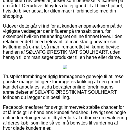
undertiden revideres af jurister som behersker vilkårene på
området. Derudover tilbydes du lejlighed til at blive hjulpet,
hvis du bliver udsat for dilemmaer i forbindelse med din
shopping.
Udover dette går vi ind for at kunden er opmærksom på de
vigtigste vedtægter der influerer på transaktionen, for
eksempel hvilken returneringsret online firmaet lover. I den
relation er det tilmed relevant, at man stadig bevarer sin
kvittering på e-mail, så man fremadrettet vil kunne bevise
handlen af SØLV/FG ØRESTIK MAT SOULHEART, uden
hensyn til om man søger produkter til en herre eller dame.
Trustpilot frembringer rigtig fremragende genveje til at læse
ganske mange tidligere forbrugeres kritik og af den grund
kan det anbefales, at du betragter online forretningens
anmeldelser af SØLV/FG ØRESTIK MAT SOULHEART
forinden du lægger din bestilling.
Facebook medfører for øvrigt immervæk stabile chancer for
at få indsigt i e-handlens kundetilfredshed. I øvrigt ses nogle
online forretninger som tilbyder folk at udforme en evaluering
af deres køb, som lige så vel må benyttes til vurdering af
hvor glade kunderne er.