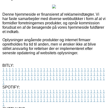
Denne hjemmeside er finansieret af reklameindtægter. Vi
har faste samarbejder med diverse webbutikker i form af at vi
formidler forretningernes produkter, og opnår kommission
forudsat en af de besøgende på vores hjemmeside fuldfører
et indkøb.
Oplysninger angående produkter og internet firmaer
opretholdes fra tid til anden, men vi ønsker ikke at blive
stillet ansvarlig for rettelser der er implementeret efter
seneste opdatering af websitets oplysninger.
BITLY:
1
1
1
1
1
1
1
1
1
1
1
1
1
1
1
1
1
1
1
1
1
1
1
1
1
1
1
1
1
1
1
1
1
1
1
1
1
1
1
1
1
1
1
1
1
1
1
1
1
1
1
1
1
1
1
1
1
1
1
1
1
1
1
1
1
1
1
1
1
1
1
1
1
1
1
1
1
1
1
1
1
1
1
1
1
1
1
1
1
1
1
1
1
1
1
1
1
1
1
1
SPOTIFY:
1
1
1
1
1
1
1
1
1
1
1
1
1
1
1
1
1
1
1
1
1
1
1
1
1
1
1
1
1
1
1
1
1
1
1
1
1
1
1
1
1
1
1
1
1
1
1
1
1
1
1
1
1
1
1
1
1
1
1
1
1
1
1
1
1
1
1
1
1
1
1
1
1
1
1
1
1
1
1
1
1
1
1
1
1
1
1
1
1
1
1
1
1
1
1
1
1
1
1
1