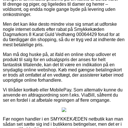
til drenge og piger, og ligeledes til damer og herrer –
voldsomt, og endda nogle gange byde på levering uden
omkostninger.
Men det kan ikke desto mindre vise sig smart at udforske
nogle internet outlets efter rabat på Smykkekæden
Dagmarkors 8 Karat Guld Vedhæng 00064429 forud for at
du færdiggør din shopping, så du er tryg ved at indhente den
mest betalelige pris.
Man må dog huske på, at ifald en online shop udlover et
produkt til salg for en udsalgspris der anses for helt
fantastisk tiltalende, kan det tit være en indikation på en
snydagtig online webshop. Køb med gængse betalingskort
er trods alt omfattet af en vedtægt, der assisterer køber imod
uoprigtige online forhandlere.
Vi tilråder kortkøb eller MobilePay. Som alternativ kunne du
anvende en afdragsordning som f.eks. ViaBill, såfremt du
ser en fordel i at afbetale regningen af flere omgange.
Før nogen handler i en SMYKKEKÆDEN netbutik kan man
sådan set sætte sig ind i butikkens betingelser, men det er i