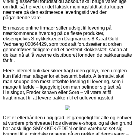
virkelig essentiel forudsat du absolut skal bruge varen lige
om lidt, så herved er det faktisk meningsfuldt at du kigger
nærmere på den estimerede leveringstid ved den
pågældende vare.
En masse online firmaer stiller udsigt til levering på
næstkommende hverdag på de fleste produkter,
eksempelvis Smykkekæden Dagmarkors 8 Karat Guld
Vedhæng 00064429, som trods alt forudsætter at ordren
gennemføres tidligere end et bestemt klokkeslæt, sådan at
de kan nå at få varerne distribueret forinden de pakkeansatte
får fri.
Flere internet butikker sikrer fragt uden gebyr, men i reglen
kun ifald man aftager for et bestemt beløb. Alternativt skal
man snuppe den mest letkøbte løsning til levering, som i
mange tilfælde – ligegyldigt om man befinder sig tæt på
Helsingør, Frederikshavn eller Sorø – vil være at få
fragtfirmaet til at levere pakken til et udleveringssted.
Det er efterhånden i høj grad let gængeligt for alle og enhver
at vurdere prisniveauet hos diverse e-shops, og af den grund
har adskillige SMYKKEKÆDEN online varehuse set sig
tvunget til at mindske priserne på en række af deres varer –