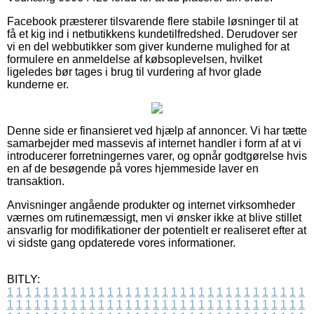
Facebook præsterer tilsvarende flere stabile løsninger til at
få et kig ind i netbutikkens kundetilfredshed. Derudover ser
vi en del webbutikker som giver kunderne mulighed for at
formulere en anmeldelse af købsoplevelsen, hvilket
ligeledes bør tages i brug til vurdering af hvor glade
kunderne er.
Denne side er finansieret ved hjælp af annoncer. Vi har tætte
samarbejder med massevis af internet handler i form af at vi
introducerer forretningernes varer, og opnår godtgørelse hvis
en af de besøgende på vores hjemmeside laver en
transaktion.
Anvisninger angående produkter og internet virksomheder
værnes om rutinemæssigt, men vi ønsker ikke at blive stillet
ansvarlig for modifikationer der potentielt er realiseret efter at
vi sidste gang opdaterede vores informationer.
BITLY:
1
1
1
1
1
1
1
1
1
1
1
1
1
1
1
1
1
1
1
1
1
1
1
1
1
1
1
1
1
1
1
1
1
1
1
1
1
1
1
1
1
1
1
1
1
1
1
1
1
1
1
1
1
1
1
1
1
1
1
1
1
1
1
1
1
1