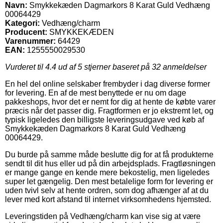
Navn:
Smykkekæden Dagmarkors 8 Karat Guld Vedhæng
00064429
Kategori:
Vedhæng/charm
Producent:
SMYKKEKÆDEN
Varenummer:
64429
EAN:
1255550029530
Vurderet til
4.4
ud af 5 stjerner baseret på
32
anmeldelser
En hel del online selskaber frembyder i dag diverse former
for levering. En af de mest benyttede er nu om dage
pakkeshops, hvor det er nemt for dig at hente de købte varer
præcis når det passer dig. Fragtformen er jo ekstremt let, og
typisk ligeledes den billigste leveringsudgave ved køb af
Smykkekæden Dagmarkors 8 Karat Guld Vedhæng
00064429.
Du burde på samme måde beslutte dig for at få produkterne
sendt til dit hus eller ud på din arbejdsplads. Fragtløsningen
er mange gange en kende mere bekostelig, men ligeledes
super let gængelig. Den mest betalelige form for levering er
uden tvivl selv at hente ordren, som dog afhænger af at du
lever med kort afstand til internet virksomhedens hjemsted.
Leveringstiden på Vedhæng/charm kan vise sig at være