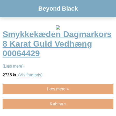
Beyond Black
Smykkekæden Dagmarkors
8 Karat Guld Vedhæng
00064429
(Læs mere)
2735
kr.
(Vis fragtpris)
Læs mere »
Køb nu »