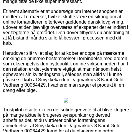
mange tilfælde ikke super interessant.
Et nemt alternativ er at undersøge om internet shoppen er
medlem af e-mærket, hvilket skulle være en sikring om at
online forhandleren efterlever gældende dansk lovgivning,
udover at den jævnligt overværes af eksperter der er indført i
vedtægterne på området. Derudover tilbydes du anledning til
at få bistand, når du skulle få besvær i processen med dit
køb.
Herudover slår vi et slag for at køber er oppe på mærkerne
omkring de primære bestemmelser i forbindelse med ordren,
som eksempelvis den byttepolitik online virksomheden har. I
den relation er det ydermere vigtigt, at man når som helst
opbevarer sin kvitteringsmail, således man altid vil kunne
påvise sit køb af Smykkekæden Dagmarkors 8 Karat Guld
Vedhæng 00064429, hvad end man søger et produkt til en
dreng eller pige.
Trustpilot resulterer i en del solide genveje til at blive klogere
på mange aktuelle brugeres synspunkter og derved
anbefales det, at du vurderer online forretningens
anmeldelser af Smykkekæden Dagmarkors 8 Karat Guld
Vedhæng 00064429 forud for at du placerer din ordre.