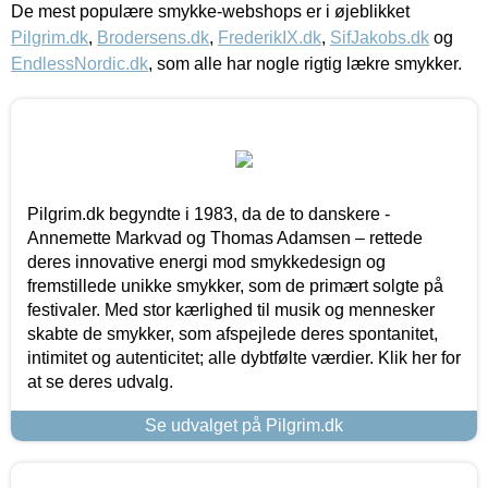
De mest populære smykke-webshops er i øjeblikket
Pilgrim.dk
,
Brodersens.dk
,
FrederikIX.dk
,
SifJakobs.dk
og
EndlessNordic.dk
, som alle har nogle rigtig lækre smykker.
Pilgrim.dk begyndte i 1983, da de to danskere -
Annemette Markvad og Thomas Adamsen – rettede
deres innovative energi mod smykkedesign og
fremstillede unikke smykker, som de primært solgte på
festivaler. Med stor kærlighed til musik og mennesker
skabte de smykker, som afspejlede deres spontanitet,
intimitet og autenticitet; alle dybtfølte værdier. Klik her for
at se deres udvalg.
Se udvalget på Pilgrim.dk