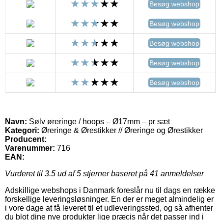
Besøg webshop
Besøg webshop
Besøg webshop
Besøg webshop
Besøg webshop
Navn:
Sølv øreringe / hoops – Ø17mm – pr sæt
Kategori:
Øreringe & Ørestikker // Øreringe og Ørestikker
Producent:
Varenummer:
716
EAN:
Vurderet til
3.5
ud af 5 stjerner baseret på
41
anmeldelser
Adskillige webshops i Danmark foreslår nu til dags en række
forskellige leveringsløsninger. En der er meget almindelig er
i vore dage at få leveret til et udleveringssted, og så afhenter
du blot dine nye produkter lige præcis når det passer ind i