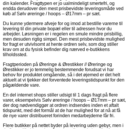
din kalender. Fragttypen er jo ualmindeligt smertefri, og
endda derudover den mest prisbevidste leveringsmåde ved
køb af Sølv øreringe / hoops – Ø17mm – pr sæt.
Du kunne ydermere afveje for og imod at bestille varerne til
levering til din private bopæl eller til adressen hvor du
arbejder. Løsningen er i regelen en smule mindre prisbillig,
men desuden rigtig simpel. Den mest prisbevidste mulighed
for fragt er utvivlsomt at hente ordren selv, som dog stiller
krav om at du fysisk befinder dig nærved e-butikkens
tilholdssted.
Fragtperioden på Øreringe & Ørestikker // Øreringe og
Ørestikker er jo temmelig bestemmende forudsat vi har
behov for produktet omgående, så i det øjemed er det helt
aktuelt at vi tjekker det forventede leveringstidspunkt for den
pågældende vare.
En del internet shops stiller udsigt til 1 dags fragt på flere
varer, eksempelvis Sølv øreringe / hoops – Ø17mm – pr sæt,
der dog nødvendiggør at ordren indsendes inden et aftalt
tidspunkt, med det formål at de har mulighed for at nå at få
de nye varer distribueret forinden medarbejderne får fri.
Flere butikker på nettet byder på levering uden gebyr, men i