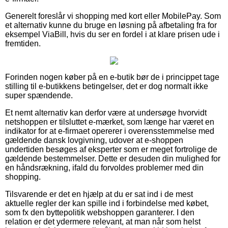
Generelt foreslår vi shopping med kort eller MobilePay. Som
et alternativ kunne du bruge en løsning på afbetaling fra for
eksempel ViaBill, hvis du ser en fordel i at klare prisen ude i
fremtiden.
Forinden nogen køber på en e-butik bør de i princippet tage
stilling til e-butikkens betingelser, det er dog normalt ikke
super spændende.
Et nemt alternativ kan derfor være at undersøge hvorvidt
netshoppen er tilsluttet e-mærket, som længe har været en
indikator for at e-firmaet opererer i overensstemmelse med
gældende dansk lovgivning, udover at e-shoppen
undertiden besøges af eksperter som er meget fortrolige de
gældende bestemmelser. Dette er desuden din mulighed for
en håndsrækning, ifald du forvoldes problemer med din
shopping.
Tilsvarende er det en hjælp at du er sat ind i de mest
aktuelle regler der kan spille ind i forbindelse med købet,
som fx den byttepolitik webshoppen garanterer. I den
relation er det ydermere relevant, at man når som helst