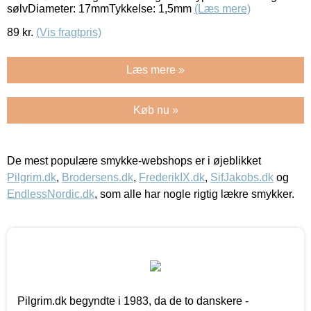
sølvDiameter: 17mmTykkelse: 1,5mm
(Læs mere)
89
kr.
(Vis fragtpris)
Læs mere »
Køb nu »
De mest populære smykke-webshops er i øjeblikket
Pilgrim.dk
,
Brodersens.dk
,
FrederikIX.dk
,
SifJakobs.dk
og
EndlessNordic.dk
, som alle har nogle rigtig lækre smykker.
Pilgrim.dk begyndte i 1983, da de to danskere -