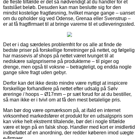
de fleste tilfælde er det så nødvendigt at du handler for et
fastslået beløb. Desuden kan man beslutte sig for den
mindst kostelige fragtløsning, hvilket mange gange – uanset
om du opholder sig ved Odense, Grenaa eller Svenstrup –
er at få fragtfirmaet til at bringe varerne til et udleveringssted.
Det er i dag særdeles problemfrit for os alle at finde de
bedste priser på forskellige forretninger på nettet, og følgelig
har massevis af shops på nettet været tvunget til at
nedskære salgspriserne på produkterne – til piger og
drenge, men også til voksne – betragteligt, og endda nogle
gange sikre fragt uden gebyr.
Derfor kan det ikke desto mindre være nyttigt at inspicere
forskellige forhandlere på nettet efter udsalg på Sølv
øreringe / hoops – Ø17mm – pr sæt forud for at du bestiller,
så man ikke er i tvivl om at få den mest betalelige pris.
Man bør dog være opmærksom på, at ifald en internet
virksomhed markedsfører et produkt for en udsalgspris som
kan virke helt ekstremt tiltalende, bør det i nogle tilfælde
være et tegn på en falsk shop. Handler med kort er imidlertid
indbefattet af en anordning, der redder køberen imod uægte
e-firmaer.