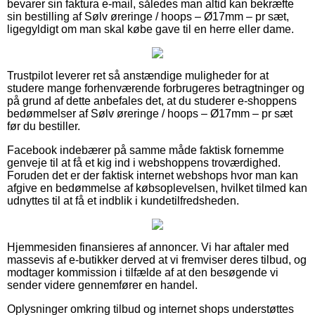
bevarer sin faktura e-mail, således man altid kan bekræfte
sin bestilling af Sølv øreringe / hoops – Ø17mm – pr sæt,
ligegyldigt om man skal købe gave til en herre eller dame.
Trustpilot leverer ret så anstændige muligheder for at
studere mange forhenværende forbrugeres betragtninger og
på grund af dette anbefales det, at du studerer e-shoppens
bedømmelser af Sølv øreringe / hoops – Ø17mm – pr sæt
før du bestiller.
Facebook indebærer på samme måde faktisk fornemme
genveje til at få et kig ind i webshoppens troværdighed.
Foruden det er der faktisk internet webshops hvor man kan
afgive en bedømmelse af købsoplevelsen, hvilket tilmed kan
udnyttes til at få et indblik i kundetilfredsheden.
Hjemmesiden finansieres af annoncer. Vi har aftaler med
massevis af e-butikker derved at vi fremviser deres tilbud, og
modtager kommission i tilfælde af at den besøgende vi
sender videre gennemfører en handel.
Oplysninger omkring tilbud og internet shops understøttes